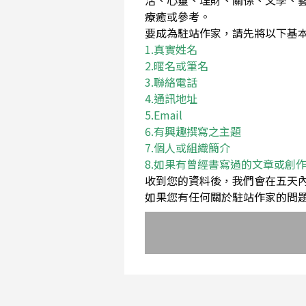
活、心靈、理財、關係、文學、
療癒或參考。
要成為駐站作家，請先將以下基本資料Em
1.真實姓名
2.暱名或筆名
3.聯絡電話
4.通訊地址
5.Email
6.有興趣撰寫之主題
7.個人或組織簡介
8.如果有曾經書寫過的文章或創
收到您的資料後，我們會在五天
如果您有任何關於駐站作家的問