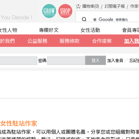
購物車(
0
)
訂閱電子報
作家
女性人物
專欄好文
女性活動
會員專
於我們
公益服務
服務條款
合作提案
加入我
密碼
登入
加入會員
／
忘記
誠徵女性駐站作家
請成為駐站作家，可以用個人或團體名義，分享您或您組織對時