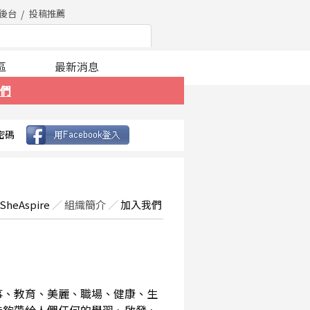
後台
投稿推薦
區
最新消息
們
密碼
SheAspire
／
組織簡介
／
加入我們
事、教育、美麗、職場、健康、生