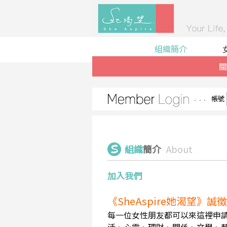
組織簡介
關
帳號
組織
簡介
About
加入我們
《SheAspire她渴望》
每一位女性朋友都可以來這裡申