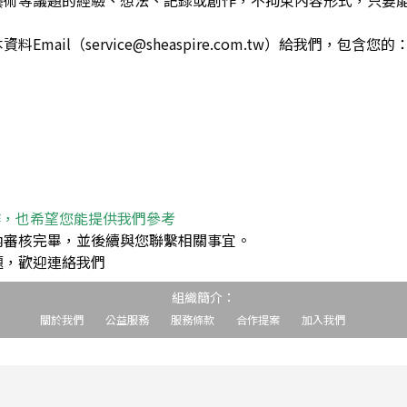
藝術等議題的經驗、想法、記錄或創作，不拘束內容形式，只要
ail（service@sheaspire.com.tw）給我們，包含您的
作，也希望您能提供我們參考
內審核完畢，並後續與您聯繫相關事宜。
題，歡迎連絡我們
組織簡介：
關於我們
公益服務
服務條款
合作提案
加入我們