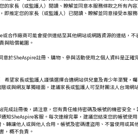
於您的家長（或監護人）閱讀、瞭解並同意本服務條款之所有內容
e服務時，即推定您的家長（或監護人）已閱讀、瞭解並同意接受本服
pire或合作廠商可能會提供連結至其他網站或網路資源的連結，不表示
及負責與賠償範圍。
同意於SheAspire註冊、購物、參與活動使用之個人資料是正
護 希望家長或監護人謹慎選擇合適網站供兒童及青少年瀏覽，
餽贈或與網友單獨碰面，建議家長或監護人可至財團法人台灣網
網站完成註冊後，請注意，您有責任維持密碼及帳號的機密安全
通知SheAspire客服。每次連線完畢，建議您結束您的帳號使
借、轉讓他人或與他人合用。帳號及密碼遭盜用、不當使用或其
之損害，概不負責。