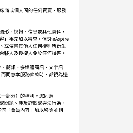
入您與廠商或個人間的任何買賣、服務
、圖形、視訊、信息或其他資料，
事先加以審查，但SheAspire
、或侵害其他人任何權利所衍生
、合夥人及授權人免於任何損害。
信件、簡訊、多媒體簡訊、文字訊
，而同意本服務條款時，都視為送
其任一部分）的權利。您同意
素或問題、涉及詐欺或違法行為、
任何「會員內容」加以移除並刪