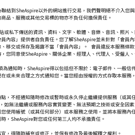
pire聯結到SheAspire以外的網站進行交易，我們聲明絕不介
的商品、服務或其他交易標的物亦不負任何擔保責任。
開張貼或私下傳送的資訊、資料、文字、軟體、音樂、音訊、照片
容」提供者自負責任。您了解SheAspire並未針對「會員內容」
除、移交或保存及揭露不當「會員內容」。 會員違反本服務條款
，您同意使SheAspire、關係企業、經理人、代理人、受僱人
須為通知時，SheAspire得以包括但不限於：電子郵件、一般
現在或未來合理之方式通知您。當您經由授權的方式存取本服務
留於任何時點，不經通知隨時修改或暫時或永久停止繼續提供服務（或
任何理由，如無法繼續或服務內容實質變更、無法預期之技術或安全因
制您使用帳號（或其任何部分）或本服務之使用，並將本服務內
，SheAspire對您或任何第三人均不承擔責任。
如有未盡事宜，得隨時補充或修正，並保有修改及最後解釋之權利。