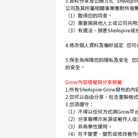
3.資料分享及公開方式 SheA
公司及其所屬相關事業應對所搜
（1）取得您的同意。
（2）需要與其他人士或公司共
（3）有違法、損害SheAspi
4.修改個人資料及偏好設定 您
5.保全為保障您的隱私及安全 您
的安全。
Grow內容版權與分享規範
1.所有SheAspire Gro
2.您可以自由分享，包含重製格式
3.您須遵守：
（1）不得以任何方式將Grow
（2）分享需標示來源或著作人
（3）非商業性運用。
（4）在不變更、變形或修改著