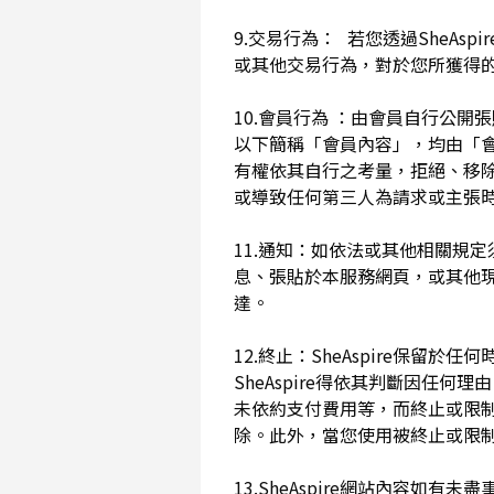
9.交易行為： 若您透過SheAs
或其他交易行為，對於您所獲得
10.會員行為 ：由會員自行公
以下簡稱「會員內容」，均由「會員內
有權依其自行之考量，拒絕、移
或導致任何第三人為請求或主張時
11.通知：如依法或其他相關規定
息、張貼於本服務網頁，或其他
達。
12.終止：SheAspire保
SheAspire得依其判斷因
未依約支付費用等，而終止或限
除。此外，當您使用被終止或限制時
13.SheAspire網站內容