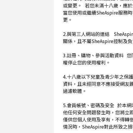
或變更。 若您未滿十八歲，應
當您使用或繼續SheAspir
更。
2.與第三人網站的連結 SheAs
關係，且不屬SheAspire控制
3.註冊、購物、參與活動資料 您
權停止您的使用權利。
4.十八歲以下兒童及青少年之保
資料，且未經同意不應接受網友
過濾軟體。
5.會員帳號、密碼及安全 於本
他任何安全問題發生時，您將立即
僅供您個人使用及享有，不得轉
情況時，SheAspire對此所致