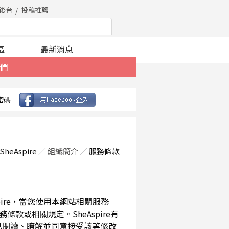
後台
投稿推薦
區
最新消息
們
密碼
SheAspire
／
組織簡介
／
服務條款
spire，當您使用本網站相關服務
款或相關規定。SheAspire有
已閱讀、瞭解並同意接受該等修改