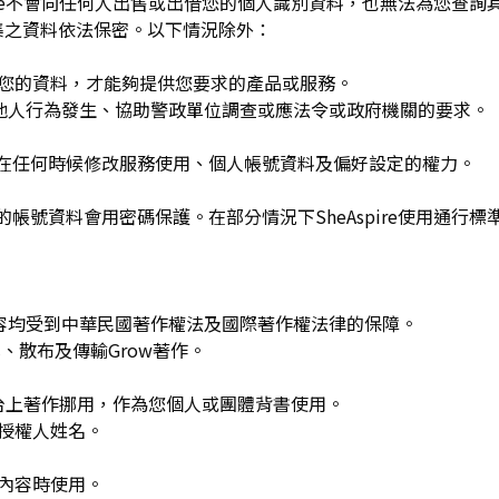
spire不會向任何人出售或出借您的個人識別資料，也無法為您查
集之資料依法保密。以下情況除外：
用您的資料，才能夠提供您要求的產品或服務。
re或他人行為發生、協助警政單位調查或應法令或政府機關的要求。
可在任何時候修改服務使用、個人帳號資料及偏好設定的權力。
的帳號資料會用密碼保護。在部分情況下SheAspire使用通行標
w發布的內容均受到中華民國著作權法及國際著作權法律的保障。
、散布及傳輸Grow著作。
平台上著作挪用，作為您個人或團體背書使用。
或授權人姓名。
作內容時使用。