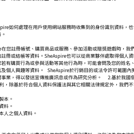
pire如何處理在用戶使用網站服務時收集到的身份識別資料，也包括
料。
spire在您註冊帳號、購買商品或服務、參加活動或贈獎遊戲時，
註冊或結帳等資料。SheAspire也可以從商業夥伴處取得個人
您若有購買行為或參與活動等其他行為時，可能會問及您的姓名
及個人興趣等資料。 SheAspire於行銷目的或法令許可範圍
關事業，得以發送宣傳推廣訊息或作為研究分析。 2.基於我國
下權利，除基於符合個人資料保護法與其它相關法律規定外，我們不
複製本。
人資料。
用本人之個人資料。