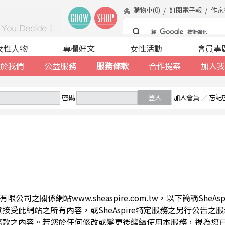
購物車(
0
)
訂閱電子報
作家
女性人物
專欄好文
女性活動
會員專
於我們
公益服務
服務條款
合作提案
加入我
密碼
登入
加入會員
／
忘記
公司之關係網站www.sheaspire.com.tw，以下簡稱SheA
此網站之所有內容，或SheAspire特定服務之另行公告之服務條
條款之內容。若您於任何修改或變更後繼續使用本服務，視為您