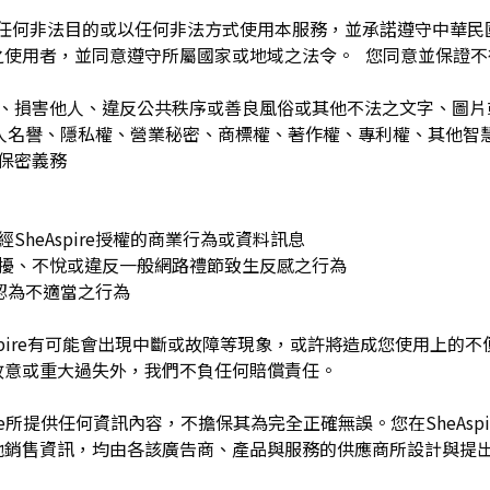
為任何非法目的或以任何非法方式使用本服務，並承諾遵守中華
之使用者，並同意遵守所屬國家或地域之法令。 您同意並保證不
：
訐、損害他人、違反公共秩序或善良風俗或其他不法之文字、圖
re或他人名譽、隱私權、營業秘密、商標權、著作權、專利權、其他
之保密義務
SheAspire授權的商業行為或資料訊息
困擾、不悅或違反一般網路禮節致生反感之行為
理由認為不適當之行為
Aspire有可能會出現中斷或故障等現象，或許將造成您使用上的不便或
故意或重大過失外，我們不負任何賠償責任。
pire所提供任何資訊內容，不擔保其為完全正確無誤。您在SheAs
他銷售資訊，均由各該廣告商、產品與服務的供應商所設計與提