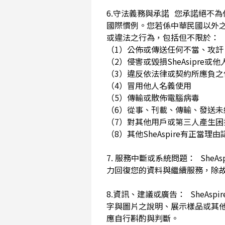
6.守法義務與承諾 您承諾絕不
國際慣例。您若係中華民國以外
或違法之行為，包括但不限於
（1）公佈或傳送任何不當、攻
（2）侵害或毀損SheAsip
（3）違反依法律或契約所應負
（4）冒用他人名義使用
（5）傳輸或散佈電腦病毒
（6）從事、刊載、傳輸、發送未經
（7）對其他用戶或第三人產生
（8）其他SheAspire有正當
7. 服務中斷或系統問題： She
力回復您的資料與繼續服務，除
8.資訊、建議或廣告： SheAs
字與圖片之說明、展示樣品或其
應自行斟酌與判斷。