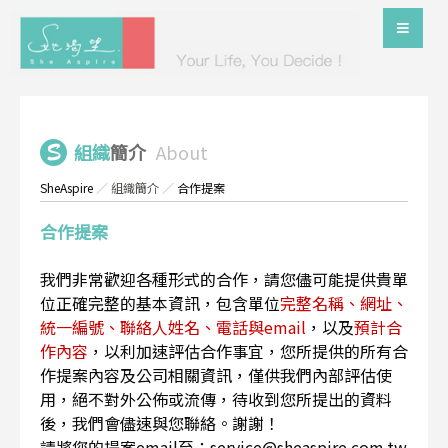
組織
簡介
About
SheAspire
／
組織簡介
／
合作提案
合作提案
我們非常歡迎各種形式的合作，請您儘可能提供貴單
位正確完整的基本資訊，包含單位
完整名稱、網址、
統一編號、聯絡人姓名、電話與email
，以及
預計合
作內容
，以利加速評估合作事宜，您所提供的所有合
作提案內容及公司相關資訊，僅供我們內部評估使
用，絕不對外公佈或流傳，待收到您所提出的資料
後，我們會儘速與您聯絡。謝謝！
請將您的提案email至：service@sheaspire.com.tw