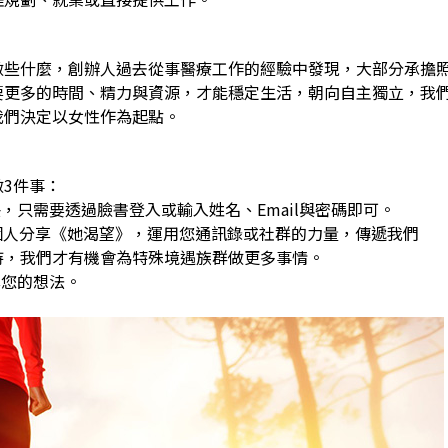
做些什麼，創辦人過去從事醫療工作的經驗中發現，大部分承擔
要更多的時間、精力與資源，才能穩定生活，朝向自主獨立，我
我們決定以女性作為起點。
3件事：
，只需要透過臉書登入或輸入姓名、Email與密碼即可。
0個人分享《她渴望》，運用您通訊錄或社群的力量，傳遞我們
，我們才有機會為特殊境遇族群做更多事情。
享您的想法。