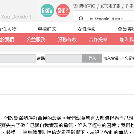
購物車(
0
)
訂閱電子報
作家
女性人物
專欄好文
女性活動
會員專
於我們
公益服務
服務條款
合作提案
加入我
密碼
登入
加入會員
／
忘記
一個改變弱勢族群命運的念頭。我們認為所有人都值得過自己想
逐漸失去了做自己與自我實現的勇氣，陷入了桎梏的困境；我們
、歧視......等集體限制性信念累積影響下，忘記了彼此的連結