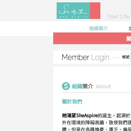
組織簡介
關
帳號
組織
簡介
About
關於我們
她渴望SheAspire
的誕生，起源於
外在環境的障礙高牆，致使我們
體，但是在各種擔憂、匱乏、偏見