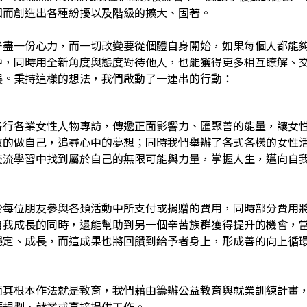
因而創造出各種紛擾以及階級的擴大、固著。
好盡一份心力，而一切改變要從個體自身開始，如果每個人都能
中，同時用全新角度與態度對待他人，也能獲得更多相互瞭解、
展。秉持這樣的想法，我們啟動了一連串的行動：
各行各業女性人物專訪，傳遞正面影響力、匯聚善的能量，讓女
敢的做自己，追尋心中的夢想；同時我們舉辦了各式各樣的女性
交流學習中找到屬於自己的無限可能與力量，掌握人生，邁向自
於每位朋友參與各類活動中所支付或捐贈的費用，同時部分費用
自我成長的同時，還能幫助到另一個辛苦族群獲得提升的機會，
穩定、成長，而這成果也將回饋到給予者身上，形成善的向上循
而其根本作法就是教育，我們藉由籌辦公益教育與就業訓練計畫
涯規劃、就業或直接提供工作。