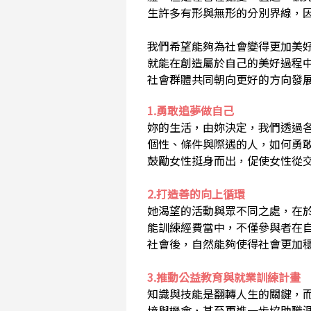
生許多有形與無形的分別界線，
我們希望能夠為社會變得更加美
就能在創造屬於自己的美好過程
社會群體共同朝向更好的方向發
1.勇敢追夢做自己
妳的生活，由妳決定，我們透過
個性、條件與際遇的人，如何勇
鼓勵女性挺身而出，促使女性從
2.打造善的向上循環
她渴望的活動與眾不同之處，在
能訓練經費當中，不僅參與者在
社會後，自然能夠使得社會更加
3.推動公益教育與就業訓練計畫
知識與技能是翻轉人生的關鍵，
境與機會，甚至更進一步協助職