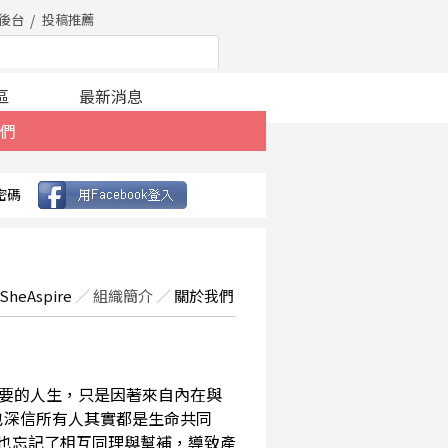
後台
投稿推薦
區
最新消息
們
密碼
SheAspire
／
組織簡介
／
關於我們
要的人生，只是因著來自內在與
也深信所有人其實都是生命共同
，也忘記了相互同理與幫補，導致產