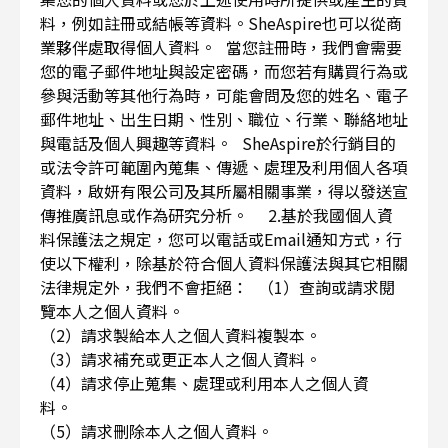
料，例如註冊或結帳等資料。SheAspire也可以從商
業夥伴處取得個人資料。 當您註冊時，我們會需要
您的電子郵件地址與設定密碼，而您若有購買行為或
參與活動等其他行為時，可能會問及您的姓名、電子
郵件地址、出生日期、性別、職位、行業、聯絡地址
與電話及個人興趣等資料。 SheAspire於行銷目的
或法令許可範圍內蒐集、傳遞、處理及利用個人各項
資料，啟妍有限公司及其所屬相關事業，得以發送宣
傳推廣訊息或作為研究分析。 2.基於我國個人資
料保護法之規定，您可以電話或Email通知方式，行
使以下權利，除基於符合個人資料保護法與其它相關
法律規定外，我們不會拒絕： （1）查詢或請求閱
覽本人之個人資料。
（2）請求製給本人之個人資料複製本。
（3）請求補充或更正本人之個人資料。
（4）請求停止蒐集、處理或利用本人之個人資
料。
（5）請求刪除本人之個人資料。