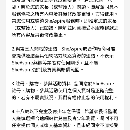
歲，應於您的家長（或監護人）閱讀、瞭解並同意本
服務條款之所有內容及其後修改變更後，方得使用。
當您使用或繼續SheAspire服務時，即推定您的家長
（或監護人）已閱讀、瞭解並同意接受本服務條款之
所有內容及其後修改變更。
2.與第三人網站的連結 SheAspire或合作廠商可能
會提供連結至其他網站或網路資源的連結，不表示
SheAspire與該等業者有任何關係，且不屬
SheAspire控制及負責與賠償範圍。
3.註冊、購物、參與活動資料 您同意於SheAspire
註冊、購物、參與活動使用之個人資料是正確完整
的，若有不屬實狀況，我們有權停止您的使用權利。
4.十八歲以下兒童及青少年之保護 希望家長或監護
人謹慎選擇合適網站供兒童及青少年瀏覽，囑咐不可
任意提供個人或家人基本資料，且未經同意不應接受