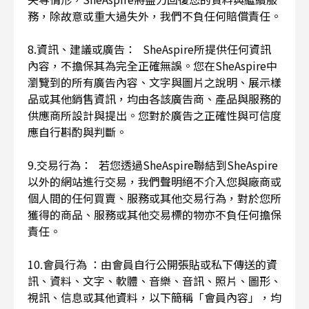
務，除故意或重大過失外，我們不負任何賠償責任。
8.資訊、建議或廣告： SheAspire所提供任何資訊
內容，不擔保其為完全正確無誤。您在SheAspire中
瀏覽到的所有廣告內容、文字與圖片之說明、展示樣
品或其他銷售資訊，均由各該廣告商、產品與服務的
供應商所設計與提出。您對於廣告之正確性與可信度
應自行斟酌與判斷。
9.交易行為： 若您透過SheAspire聯結到SheAspire
以外的網站進行交易，我們聲明絕不介入您與廠商或
個人間的任何買賣、服務或其他交易行為，對於您所
獲得的商品、服務或其他交易標的物亦不負任何擔保
責任。
10.會員行為 ：由會員自行公開張貼或私下傳送的資
訊、資料、文字、軟體、音樂、音訊、照片、圖形、
視訊、信息或其他資料，以下簡稱「會員內容」，均