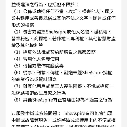
益或違法之行為，包括但不限於：
（1）公佈或傳送任何不當、攻訐、損害他人、違反
公共秩序或善良風俗或其他不法之文字、圖片或任何
形式的檔案
（2）侵害或毀損SheAsipre或他人名譽、隱私權、
營業秘密、商標權、著作權、專利權、其他智慧財產
權及其他權利等
（3）違反依法律或契約所應負之保密義務
（4）冒用他人名義使用
（5）傳輸或散佈電腦病毒
（6）從事、刊載、傳輸、發送未經SheAspire授權
的商業行為或資料訊息
（7）對其他用戶或第三人產生困擾、不悅或違反一
般網路禮節致生反感之行為
（8）其他SheAspire有正當理由認為不適當之行為
7. 服務中斷或系統問題： SheAspire有可能會出現
中斷或故障等現象，或許將造成您使用上的不便或損
失等情形，SheAspire將盡力回復您的資料與繼續服