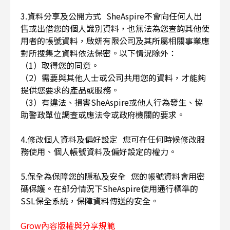
3.資料分享及公開方式 SheAspire不會向任何人出
售或出借您的個人識別資料，也無法為您查詢其他使
用者的帳號資料，啟妍有限公司及其所屬相關事業應
對所搜集之資料依法保密。以下情況除外：
（1）取得您的同意。
（2）需要與其他人士或公司共用您的資料，才能夠
提供您要求的產品或服務。
（3）有違法、損害SheAspire或他人行為發生、協
助警政單位調查或應法令或政府機關的要求。
4.修改個人資料及偏好設定 您可在任何時候修改服
務使用、個人帳號資料及偏好設定的權力。
5.保全為保障您的隱私及安全 您的帳號資料會用密
碼保護。在部分情況下SheAspire使用通行標準的
SSL保全系統，保障資料傳送的安全。
Grow內容版權與分享規範