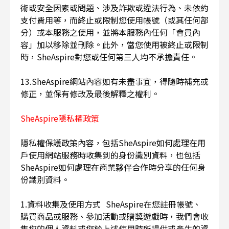
術或安全因素或問題、涉及詐欺或違法行為、未依約
支付費用等，而終止或限制您使用帳號（或其任何部
分）或本服務之使用，並將本服務內任何「會員內
容」加以移除並刪除。此外，當您使用被終止或限制
時，SheAspire對您或任何第三人均不承擔責任。
13.SheAspire網站內容如有未盡事宜，得隨時補充或
修正，並保有修改及最後解釋之權利。
SheAspire隱私權政策
隱私權保護政策內容，包括SheAspire如何處理在用
戶使用網站服務時收集到的身份識別資料，也包括
SheAspire如何處理在商業夥伴合作時分享的任何身
份識別資料。
1.資料收集及使用方式 SheAspire在您註冊帳號、
購買商品或服務、參加活動或贈獎遊戲時，我們會收
集您的個人資料或您於上述使用時所提供或產生的資