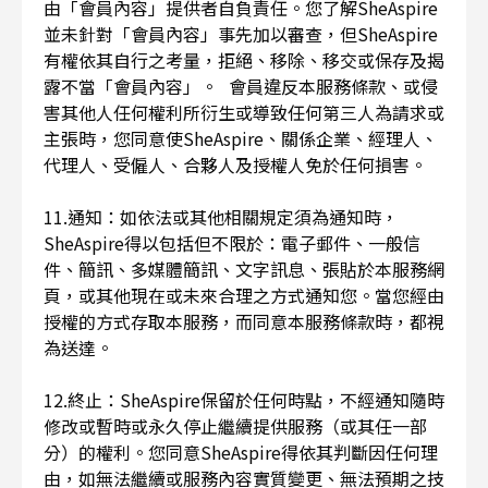
由「會員內容」提供者自負責任。您了解SheAspire
並未針對「會員內容」事先加以審查，但SheAspire
有權依其自行之考量，拒絕、移除、移交或保存及揭
露不當「會員內容」。 會員違反本服務條款、或侵
害其他人任何權利所衍生或導致任何第三人為請求或
主張時，您同意使SheAspire、關係企業、經理人、
代理人、受僱人、合夥人及授權人免於任何損害。
11.通知：如依法或其他相關規定須為通知時，
SheAspire得以包括但不限於：電子郵件、一般信
件、簡訊、多媒體簡訊、文字訊息、張貼於本服務網
頁，或其他現在或未來合理之方式通知您。當您經由
授權的方式存取本服務，而同意本服務條款時，都視
為送達。
12.終止：SheAspire保留於任何時點，不經通知隨時
修改或暫時或永久停止繼續提供服務（或其任一部
分）的權利。您同意SheAspire得依其判斷因任何理
由，如無法繼續或服務內容實質變更、無法預期之技