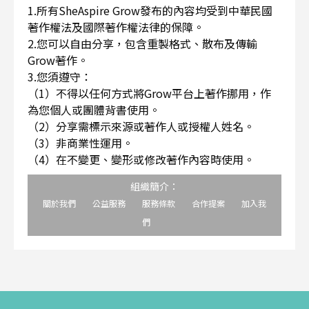
1.所有SheAspire Grow發布的內容均受到中華民國
著作權法及國際著作權法律的保障。
2.您可以自由分享，包含重製格式、散布及傳輸
Grow著作。
3.您須遵守：
（1）不得以任何方式將Grow平台上著作挪用，作
為您個人或團體背書使用。
（2）分享需標示來源或著作人或授權人姓名。
（3）非商業性運用。
（4）在不變更、變形或修改著作內容時使用。
組織簡介：
關於我們
公益服務
服務條款
合作提案
加入我
們