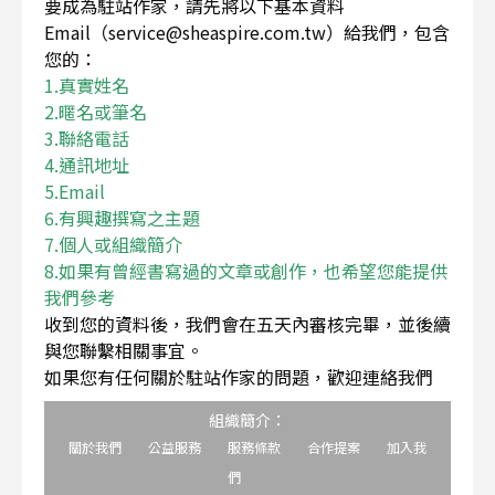
要成為駐站作家，請先將以下基本資料
Email（service@sheaspire.com.tw）給我們，包含
您的：
1.真實姓名
2.暱名或筆名
3.聯絡電話
4.通訊地址
5.Email
6.有興趣撰寫之主題
7.個人或組織簡介
8.如果有曾經書寫過的文章或創作，也希望您能提供
我們參考
收到您的資料後，我們會在五天內審核完畢，並後續
與您聯繫相關事宜。
如果您有任何關於駐站作家的問題，歡迎連絡我們
組織簡介：
關於我們
公益服務
服務條款
合作提案
加入我
們