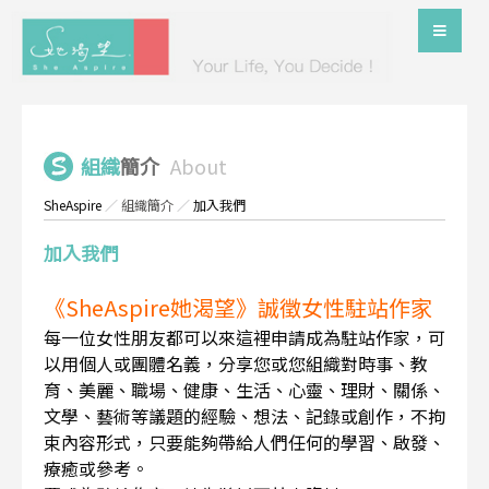
組織
簡介
About
SheAspire
／
組織簡介
／
加入我們
加入我們
《SheAspire她渴望》誠徵女性駐站作家
每一位女性朋友都可以來這裡申請成為駐站作家，可
以用個人或團體名義，分享您或您組織對時事、教
育、美麗、職場、健康、生活、心靈、理財、關係、
文學、藝術等議題的經驗、想法、記錄或創作，不拘
束內容形式，只要能夠帶給人們任何的學習、啟發、
療癒或參考。