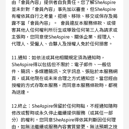
由「會員內容」提供者自負責任。您了解SheAspire
並未針對「會員內容」事先加以審查，但SheAspire
有權依其自行之考量，拒絕、移除、移交或保存及揭
露不當「會員內容」。 會員違反本服務條款、或侵
害其他人任何權利所衍生或導致任何第三人為請求或
主張時，您同意使SheAspire、關係企業、經理人、
代理人、受僱人、合夥人及授權人免於任何損害。
11.通知：如依法或其他相關規定須為通知時，
SheAspire得以包括但不限於：電子郵件、一般信
件、簡訊、多媒體簡訊、文字訊息、張貼於本服務網
頁，或其他現在或未來合理之方式通知您。當您經由
授權的方式存取本服務，而同意本服務條款時，都視
為送達。
12.終止：SheAspire保留於任何時點，不經通知隨時
修改或暫時或永久停止繼續提供服務（或其任一部
分）的權利。您同意SheAspire得依其判斷因任何理
由，如無法繼續或服務內容實質變更、無法預期之技