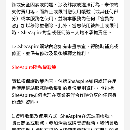
術或安全因素或問題、涉及詐欺或違法行為、未依約
支付費用等，而終止或限制您使用帳號（或其任何部
分）或本服務之使用，並將本服務內任何「會員內
容」加以移除並刪除。此外，當您使用被終止或限制
時，SheAspire對您或任何第三人均不承擔責任。
13.SheAspire網站內容如有未盡事宜，得隨時補充或
修正，並保有修改及最後解釋之權利。
SheAspire隱私權政策
隱私權保護政策內容，包括SheAspire如何處理在用
戶使用網站服務時收集到的身份識別資料，也包括
SheAspire如何處理在商業夥伴合作時分享的任何身
份識別資料。
1.資料收集及使用方式 SheAspire在您註冊帳號、
購買商品或服務、參加活動或贈獎遊戲時，我們會收
集您的個人資料或您於上述使用時所提供或產生的資