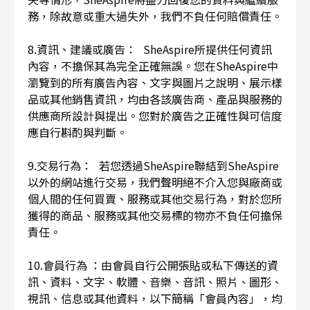
務，除故意或重大過失外，我們不負任何賠償責任。
8.資訊、建議或廣告： SheAspire所提供任何資訊
內容，不擔保其為完全正確無誤。您在SheAspire中
瀏覽到的所有廣告內容、文字與圖片之說明、展示樣
品或其他銷售資訊，均由各該廣告商、產品與服務的
供應商所設計與提出。您對於廣告之正確性與可信度
應自行斟酌與判斷。
9.交易行為： 若您透過SheAspire聯結到SheAspire
以外的網站進行交易，我們聲明絕不介入您與廠商或
個人間的任何買賣、服務或其他交易行為，對於您所
獲得的商品、服務或其他交易標的物亦不負任何擔保
責任。
10.會員行為 ：由會員自行公開張貼或私下傳送的資
訊、資料、文字、軟體、音樂、音訊、照片、圖形、
視訊、信息或其他資料，以下簡稱「會員內容」，均