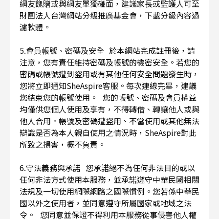
網友餽贈或與網友單獨碰面，建議家長或監護人可至
財團法人台灣網站分級推廣基金會，下載分級內容過
濾軟體。
5.會員帳號、密碼及安全 於本網站完成註冊後，請
注意，您有責任維持密碼及帳號的機密安全。若您的
密碼或帳號遭到盜用或有其他任何安全問題發生時，
您將立即通知SheAspire客服。每次連線完畢，建議
您結束您的帳號使用。 您的帳號、密碼及會員權益
均僅供您個人使用及享有，不得轉借、轉讓他人或與
他人合用。帳號及密碼遭盜用、不當使用或其他無法
辯識是否為本人親自使用之情況時，SheAspire對此
所致之損害，概不負責。
6.守法義務與承諾 您承諾絕不為任何非法目的或以
任何非法方式使用本服務，並承諾遵守中華民國相關
法規及一切使用網際網路之國際慣例。您若係中華民
國以外之使用者，並同意遵守所屬國家或地域之法
令。 您同意並保證不得利用本服務從事侵害他人權