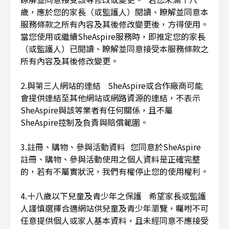
歲，應於您的家長（或監護人）閱讀、瞭解並同意本
服務條款之所有內容及其後修改變更後，方得使用。
當您使用或繼續SheAspire服務時，即推定您的家長
（或監護人）已閱讀、瞭解並同意接受本服務條款之
所有內容及其後修改變更。
2.與第三人網站的連結 SheAspire或合作廠商可能
會提供連結至其他網站或網路資源的連結，不表示
SheAspire與該等業者有任何關係，且不屬
SheAspire控制及負責與賠償範圍。
3.註冊、購物、參與活動資料 您同意於SheAspire
註冊、購物、參與活動使用之個人資料是正確完整
的，若有不屬實狀況，我們有權停止您的使用權利。
4.十八歲以下兒童及青少年之保護 希望家長或監護
人謹慎選擇合適網站供兒童及青少年瀏覽，囑咐不可
任意提供個人或家人基本資料，且未經同意不應接受