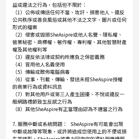
益或違法之行為，包括但不限於：
（1）公佈或傳送任何不當、攻訐、損害他人、違反
公共秩序或善良風俗或其他不法之文字、圖片或任何
形式的檔案
（2）侵害或毀損SheAsipre或他人名譽、隱私權、
營業秘密、商標權、著作權、專利權、其他智慧財產
權及其他權利等
（3）違反依法律或契約所應負之保密義務
（4）冒用他人名義使用
（5）傳輸或散佈電腦病毒
（6）從事、刊載、傳輸、發送未經SheAspire授權
的商業行為或資料訊息
（7）對其他用戶或第三人產生困擾、不悅或違反一
般網路禮節致生反感之行為
（8）其他SheAspire有正當理由認為不適當之行為
7. 服務中斷或系統問題： SheAspire有可能會出現
中斷或故障等現象，或許將造成您使用上的不便或損
失等情形，SheAspire將盡力回復您的資料與繼續服