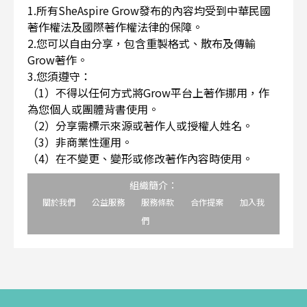
1.所有SheAspire Grow發布的內容均受到中華民國
著作權法及國際著作權法律的保障。
2.您可以自由分享，包含重製格式、散布及傳輸
Grow著作。
3.您須遵守：
（1）不得以任何方式將Grow平台上著作挪用，作
為您個人或團體背書使用。
（2）分享需標示來源或著作人或授權人姓名。
（3）非商業性運用。
（4）在不變更、變形或修改著作內容時使用。
組織簡介：
關於我們
公益服務
服務條款
合作提案
加入我
們