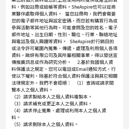
料，例如註冊或結帳等資料。SheAspire也可以從商
業夥伴處取得個人資料。 當您註冊時，我們會需要
您的電子郵件地址與設定密碼，而您若有購買行為或
參與活動等其他行為時，可能會問及您的姓名、電子
郵件地址、出生日期、性別、職位、行業、聯絡地址
與電話及個人興趣等資料。 SheAspire於行銷目的
或法令許可範圍內蒐集、傳遞、處理及利用個人各項
資料，啟妍有限公司及其所屬相關事業，得以發送宣
傳推廣訊息或作為研究分析。 2.基於我國個人資
料保護法之規定，您可以電話或Email通知方式，行
使以下權利，除基於符合個人資料保護法與其它相關
法律規定外，我們不會拒絕： （1）查詢或請求閱
覽本人之個人資料。
（2）請求製給本人之個人資料複製本。
（3）請求補充或更正本人之個人資料。
（4）請求停止蒐集、處理或利用本人之個人資
料。
（5）請求刪除本人之個人資料。