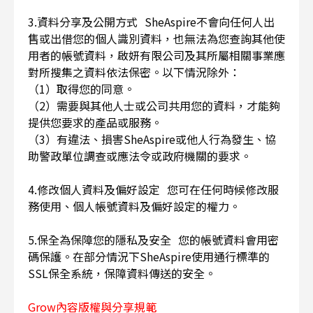
3.資料分享及公開方式 SheAspire不會向任何人出
售或出借您的個人識別資料，也無法為您查詢其他使
用者的帳號資料，啟妍有限公司及其所屬相關事業應
對所搜集之資料依法保密。以下情況除外：
（1）取得您的同意。
（2）需要與其他人士或公司共用您的資料，才能夠
提供您要求的產品或服務。
（3）有違法、損害SheAspire或他人行為發生、協
助警政單位調查或應法令或政府機關的要求。
4.修改個人資料及偏好設定 您可在任何時候修改服
務使用、個人帳號資料及偏好設定的權力。
5.保全為保障您的隱私及安全 您的帳號資料會用密
碼保護。在部分情況下SheAspire使用通行標準的
SSL保全系統，保障資料傳送的安全。
Grow內容版權與分享規範