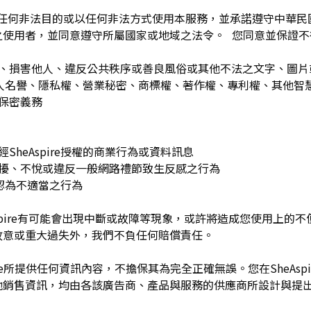
為任何非法目的或以任何非法方式使用本服務，並承諾遵守中華
之使用者，並同意遵守所屬國家或地域之法令。 您同意並保證不
：
訐、損害他人、違反公共秩序或善良風俗或其他不法之文字、圖
re或他人名譽、隱私權、營業秘密、商標權、著作權、專利權、其他
之保密義務
SheAspire授權的商業行為或資料訊息
困擾、不悅或違反一般網路禮節致生反感之行為
理由認為不適當之行為
Aspire有可能會出現中斷或故障等現象，或許將造成您使用上的不便或
故意或重大過失外，我們不負任何賠償責任。
pire所提供任何資訊內容，不擔保其為完全正確無誤。您在SheAs
他銷售資訊，均由各該廣告商、產品與服務的供應商所設計與提