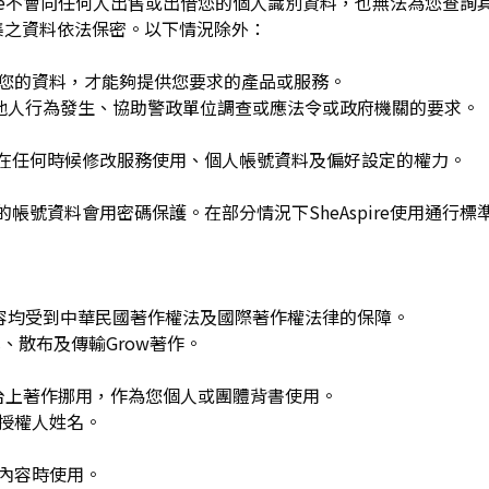
spire不會向任何人出售或出借您的個人識別資料，也無法為您查
集之資料依法保密。以下情況除外：
用您的資料，才能夠提供您要求的產品或服務。
re或他人行為發生、協助警政單位調查或應法令或政府機關的要求。
可在任何時候修改服務使用、個人帳號資料及偏好設定的權力。
的帳號資料會用密碼保護。在部分情況下SheAspire使用通行標
w發布的內容均受到中華民國著作權法及國際著作權法律的保障。
、散布及傳輸Grow著作。
平台上著作挪用，作為您個人或團體背書使用。
或授權人姓名。
作內容時使用。