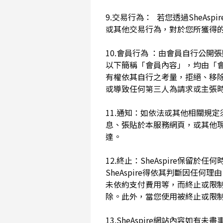
9.交易行為： 若您透過SheAs
或其他交易行為，對於您所獲得
10.會員行為 ：由會員自行公
以下簡稱「會員內容」，均由「會員內
有權依其自行之考量，拒絕、移
或導致任何第三人為請求或主張時
11.通知：如依法或其他相關規定
息、張貼於本服務網頁，或其他
達。
12.終止：SheAspire保
SheAspire得依其判斷因
未依約支付費用等，而終止或限
除。此外，當您使用被終止或限制時
13.SheAspire網站內容