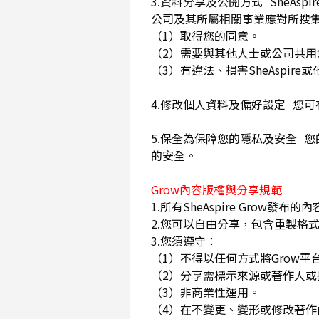
3.資料分享及公開方式 SheA
公司及其所屬相關事業應對所搜
（1）取得您的同意。
（2）需要與其他人士或公司共
（3）有違法、損害SheAspi
4.修改個人資料及偏好設定 您
5.保全為保障您的隱私及安全 您
的安全。
Grow內容版權與分享規範
1.所有SheAspire Gro
2.您可以自由分享，包含重製格式
3.您須遵守：
（1）不得以任何方式將Grow
（2）分享需標示來源或著作人
（3）非商業性運用。
（4）在不變更、變形或修改著