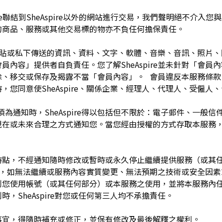
pire聯結到SheAspire以外的網站進行交易，我們聲明絕不介
的商品、服務或其他交易標的物亦不負任何擔保責任。
開張貼或私下傳送的資訊、資料、文字、軟體、音樂、音訊、照片
容」提供者自負責任。您了解SheAspire並未針對「會員內容」
除、移交或保存及揭露不當「會員內容」。 會員違反本服務條款
，您同意使SheAspire、關係企業、經理人、代理人、受僱人
須為通知時，SheAspire得以包括但不限於：電子郵件、一般
現在或未來合理之方式通知您。當您經由授權的方式存取本服務
留於任何時點，不經通知隨時修改或暫時或永久停止繼續提供服務（或
任何理由，如無法繼續或服務內容實質變更、無法預期之技術或安全因
制您使用帳號（或其任何部分）或本服務之使用，並將本服務內
，SheAspire對您或任何第三人均不承擔責任。
如有未盡事宜，得隨時補充或修正，並保有修改及最後解釋之權利。