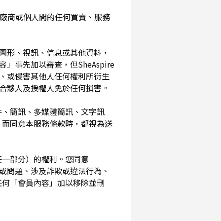
入您與廠商或個人間的任何買賣、服務
、圖形、視訊、信息或其他資料，
事先加以審查，但SheAspire
、或侵害其他人任何權利所衍生
、合夥人及授權人免於任何損害。
信件、簡訊、多媒體簡訊、文字訊
，而同意本服務條款時，都視為送
其任一部分）的權利。您同意
素或問題、涉及詐欺或違法行為、
任何「會員內容」加以移除並刪