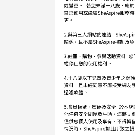
或變更。 若您未滿十八歲，應
當您使用或繼續SheAspir
更。
2.與第三人網站的連結 SheAs
關係，且不屬SheAspire控制
3.註冊、購物、參與活動資料 您
權停止您的使用權利。
4.十八歲以下兒童及青少年之保
資料，且未經同意不應接受網友
過濾軟體。
5.會員帳號、密碼及安全 於本
他任何安全問題發生時，您將立即
僅供您個人使用及享有，不得轉
情況時，SheAspire對此所致