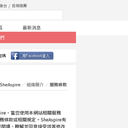
後台
投稿推薦
區
最新消息
們
密碼
SheAspire
／
組織簡介
／
服務條款
spire，當您使用本網站相關服務
款或相關規定。SheAspire有
已閱讀、瞭解並同意接受該等修改