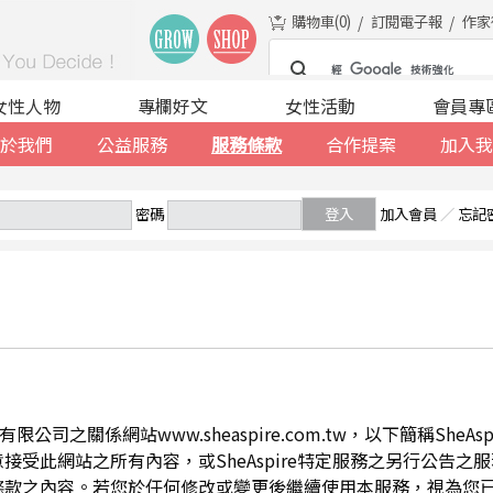
購物車(
0
)
訂閱電子報
作家
女性人物
專欄好文
女性活動
會員專
於我們
公益服務
服務條款
合作提案
加入我
密碼
登入
加入會員
／
忘記
公司之關係網站www.sheaspire.com.tw，以下簡稱SheA
此網站之所有內容，或SheAspire特定服務之另行公告之服務條
條款之內容。若您於任何修改或變更後繼續使用本服務，視為您