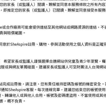
於您的家長（或監護人）閱讀、瞭解並同意本服務條款之所有內容
e服務時，即推定您的家長（或監護人）已閱讀、瞭解並同意接受本服
pire或合作廠商可能會提供連結至其他網站或網路資源的連結，不表示
及負責與賠償範圍。
同意於SheAspire註冊、購物、參與活動使用之個人資料是正
護 希望家長或監護人謹慎選擇合適網站供兒童及青少年瀏覽，
餽贈或與網友單獨碰面，建議家長或監護人可至財團法人台灣網
網站完成註冊後，請注意，您有責任維持密碼及帳號的機密安全
通知SheAspire客服。每次連線完畢，建議您結束您的帳號使
借、轉讓他人或與他人合用。帳號及密碼遭盜用、不當使用或其
之損害，概不負責。