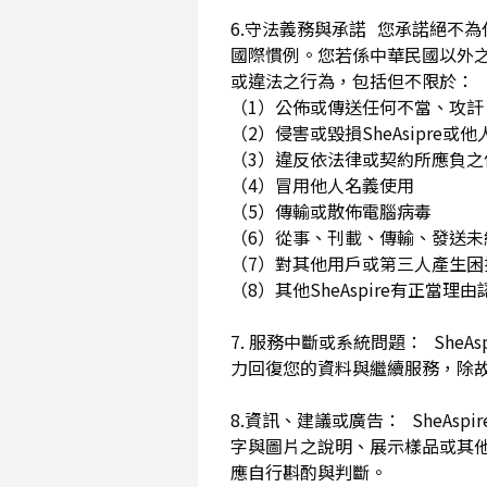
6.守法義務與承諾 您承諾絕不
國際慣例。您若係中華民國以外
或違法之行為，包括但不限於
（1）公佈或傳送任何不當、攻
（2）侵害或毀損SheAsip
（3）違反依法律或契約所應負
（4）冒用他人名義使用
（5）傳輸或散佈電腦病毒
（6）從事、刊載、傳輸、發送未經
（7）對其他用戶或第三人產生
（8）其他SheAspire有正當
7. 服務中斷或系統問題： She
力回復您的資料與繼續服務，除
8.資訊、建議或廣告： SheAs
字與圖片之說明、展示樣品或其
應自行斟酌與判斷。