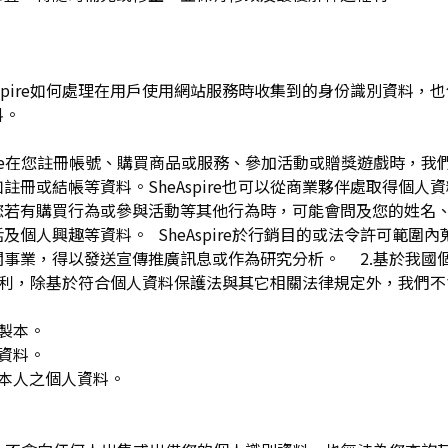
pire如何處理在用戶使用網站服務時收集到的身份識別資料，也包括
料。
spire在您註冊帳號、購買商品或服務、參加活動或贈獎遊戲時，
註冊或結帳等資料。SheAspire也可以從商業夥伴處取得個人
您若有購買行為或參與活動等其他行為時，可能會問及您的姓名
及個人興趣等資料。 SheAspire於行銷目的或法令許可範圍
關事業，得以發送宣傳推廣訊息或作為研究分析。 2.基於我國
下權利，除基於符合個人資料保護法與其它相關法律規定外，我們不
複製本。
人資料。
用本人之個人資料。