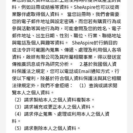
料，例如註冊或結帳等資料。SheAspire也可以從商
業夥伴處取得個人資料。 當您註冊時，我們會需要
您的電子郵件地址與設定密碼，而您若有購買行為或
參與活動等其他行為時，可能會問及您的姓名、電子
郵件地址、出生日期、性別、職位、行業、聯絡地址
與電話及個人興趣等資料。 SheAspire於行銷目的
或法令許可範圍內蒐集、傳遞、處理及利用個人各項
資料，啟妍有限公司及其所屬相關事業，得以發送宣
傳推廣訊息或作為研究分析。 2.基於我國個人資
料保護法之規定，您可以電話或Email通知方式，行
使以下權利，除基於符合個人資料保護法與其它相關
法律規定外，我們不會拒絕： （1）查詢或請求閱
覽本人之個人資料。
（2）請求製給本人之個人資料複製本。
（3）請求補充或更正本人之個人資料。
（4）請求停止蒐集、處理或利用本人之個人資
料。
（5）請求刪除本人之個人資料。