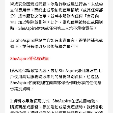
術或安全因素或問題、涉及詐欺或違法行為、未依約
支付費用等，而終止或限制您使用帳號（或其任何部
分）或本服務之使用，並將本服務內任何「會員內
容」加以移除並刪除。此外，當您使用被終止或限制
時，SheAspire對您或任何第三人均不承擔責任。
13.SheAspire網站內容如有未盡事宜，得隨時補充或
修正，並保有修改及最後解釋之權利。
SheAspire隱私權政策
隱私權保護政策內容，包括SheAspire如何處理在用
戶使用網站服務時收集到的身份識別資料，也包括
SheAspire如何處理在商業夥伴合作時分享的任何身
份識別資料。
1.資料收集及使用方式 SheAspire在您註冊帳號、
購買商品或服務、參加活動或贈獎遊戲時，我們會收
集您的個人資料或您於上述使用時所提供或產生的資