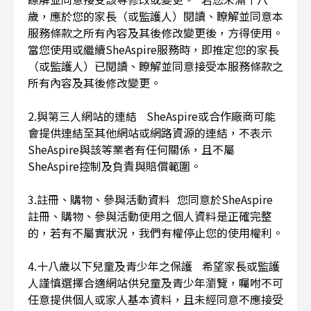
歲，應於您的家長（或監護人）閱讀、瞭解並同意本
服務條款之所有內容及其後修改變更後，方得使用。
當您使用或繼續SheAspire服務時，即推定您的家長
（或監護人）已閱讀、瞭解並同意接受本服務條款之
所有內容及其後修改變更。
2.與第三人網站的連結 SheAspire或合作廠商可能
會提供連結至其他網站或網路資源的連結，不表示
SheAspire與該等業者有任何關係，且不屬
SheAspire控制及負責與賠償範圍。
3.註冊、購物、參與活動資料 您同意於SheAspire
註冊、購物、參與活動使用之個人資料是正確完整
的，若有不屬實狀況，我們有權停止您的使用權利。
4.十八歲以下兒童及青少年之保護 希望家長或監護
人謹慎選擇合適網站供兒童及青少年瀏覽，囑咐不可
任意提供個人或家人基本資料，且未經同意不應接受