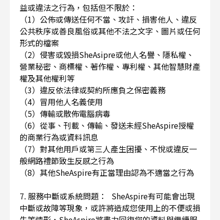
益或違法之行為，包括但不限於：
（1）公佈或傳送任何不當、攻訐、損害他人、違反
公共秩序或善良風俗或其他不法之文字、圖片或任何
形式的檔案
（2）侵害或毀損SheAsipre或他人名譽、隱私權、
營業秘密、商標權、著作權、專利權、其他智慧財產
權及其他權利等
（3）違反依法律或契約所應負之保密義務
（4）冒用他人名義使用
（5）傳輸或散佈電腦病毒
（6）從事、刊載、傳輸、發送未經SheAspire授權
的商業行為或資料訊息
（7）對其他用戶或第三人產生困擾、不悅或違反一
般網路禮節致生反感之行為
（8）其他SheAspire有正當理由認為不適當之行為
7. 服務中斷或系統問題： SheAspire有可能會出現
中斷或故障等現象，或許將造成您使用上的不便或損
失等情形，SheAspire將盡力回復您的資料與繼續服