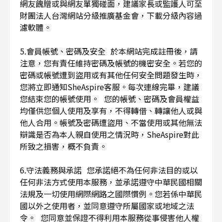
網友餽贈或與網友單獨碰面，建議家長或監護人可至
財團法人台灣網站分級推廣基金會，下載分級內容過
濾軟體。
5.會員帳號、密碼及安全 於本網站完成註冊後，請
注意，您有責任維持密碼及帳號的機密安全。若您的
密碼或帳號遭到盜用或有其他任何安全問題發生時，
您將立即通知SheAspire客服。每次連線完畢，建議
您結束您的帳號使用。 您的帳號、密碼及會員權益
均僅供您個人使用及享有，不得轉借、轉讓他人或與
他人合用。帳號及密碼遭盜用、不當使用或其他無法
辯識是否為本人親自使用之情況時，SheAspire對此
所致之損害，概不負責。
6.守法義務與承諾 您承諾絕不為任何非法目的或以
任何非法方式使用本服務，並承諾遵守中華民國相關
法規及一切使用網際網路之國際慣例。您若係中華民
國以外之使用者，並同意遵守所屬國家或地域之法
令。 您同意並保證不得利用本服務從事侵害他人權