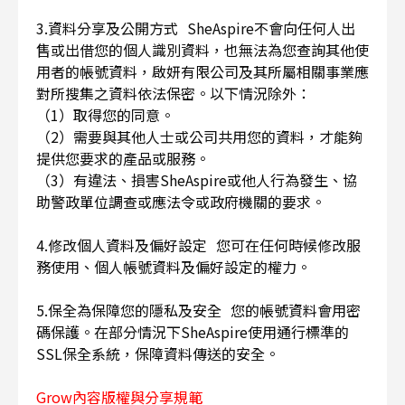
3.資料分享及公開方式 SheAspire不會向任何人出
售或出借您的個人識別資料，也無法為您查詢其他使
用者的帳號資料，啟妍有限公司及其所屬相關事業應
對所搜集之資料依法保密。以下情況除外：
（1）取得您的同意。
（2）需要與其他人士或公司共用您的資料，才能夠
提供您要求的產品或服務。
（3）有違法、損害SheAspire或他人行為發生、協
助警政單位調查或應法令或政府機關的要求。
4.修改個人資料及偏好設定 您可在任何時候修改服
務使用、個人帳號資料及偏好設定的權力。
5.保全為保障您的隱私及安全 您的帳號資料會用密
碼保護。在部分情況下SheAspire使用通行標準的
SSL保全系統，保障資料傳送的安全。
Grow內容版權與分享規範