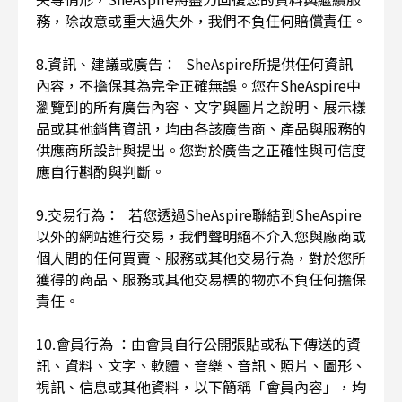
務，除故意或重大過失外，我們不負任何賠償責任。
8.資訊、建議或廣告： SheAspire所提供任何資訊
內容，不擔保其為完全正確無誤。您在SheAspire中
瀏覽到的所有廣告內容、文字與圖片之說明、展示樣
品或其他銷售資訊，均由各該廣告商、產品與服務的
供應商所設計與提出。您對於廣告之正確性與可信度
應自行斟酌與判斷。
9.交易行為： 若您透過SheAspire聯結到SheAspire
以外的網站進行交易，我們聲明絕不介入您與廠商或
個人間的任何買賣、服務或其他交易行為，對於您所
獲得的商品、服務或其他交易標的物亦不負任何擔保
責任。
10.會員行為 ：由會員自行公開張貼或私下傳送的資
訊、資料、文字、軟體、音樂、音訊、照片、圖形、
視訊、信息或其他資料，以下簡稱「會員內容」，均