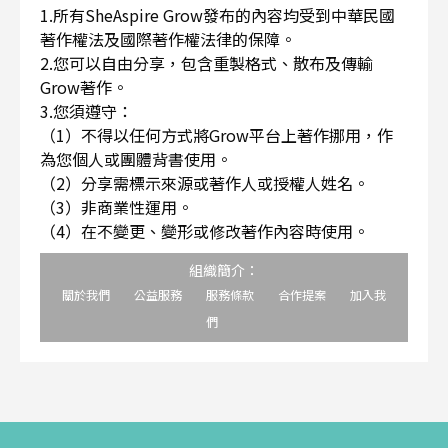
1.所有SheAspire Grow發布的內容均受到中華民國
著作權法及國際著作權法律的保障。
2.您可以自由分享，包含重製格式、散布及傳輸
Grow著作。
3.您須遵守：
（1）不得以任何方式將Grow平台上著作挪用，作
為您個人或團體背書使用。
（2）分享需標示來源或著作人或授權人姓名。
（3）非商業性運用。
（4）在不變更、變形或修改著作內容時使用。
組織簡介：
關於我們
公益服務
服務條款
合作提案
加入我
們