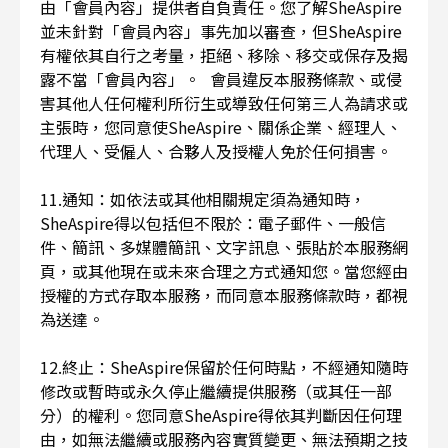
由「會員內容」提供者自負責任。您了解SheAspire
並未針對「會員內容」事先加以審查，但SheAspire
有權依其自行之考量，拒絕、移除、移交或保存及揭
露不當「會員內容」。 會員違反本服務條款、或侵
害其他人任何權利所衍生或導致任何第三人為請求或
主張時，您同意使SheAspire、關係企業、經理人、
代理人、受僱人、合夥人及授權人免於任何損害。
11.通知：如依法或其他相關規定須為通知時，
SheAspire得以包括但不限於：電子郵件、一般信
件、簡訊、多媒體簡訊、文字訊息、張貼於本服務網
頁，或其他現在或未來合理之方式通知您。當您經由
授權的方式存取本服務，而同意本服務條款時，都視
為送達。
12.終止：SheAspire保留於任何時點，不經通知隨時
修改或暫時或永久停止繼續提供服務（或其任一部
分）的權利。您同意SheAspire得依其判斷因任何理
由，如無法繼續或服務內容實質變更、無法預期之技