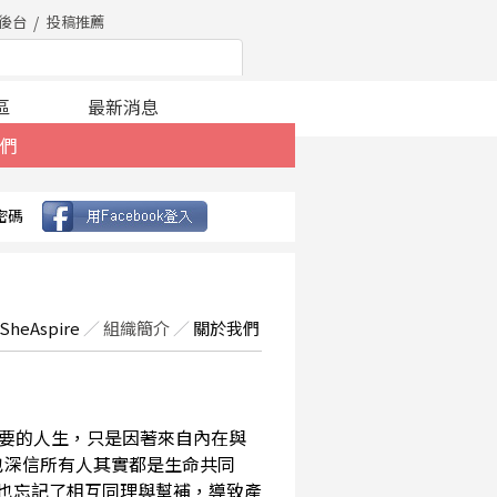
後台
投稿推薦
區
最新消息
們
密碼
SheAspire
／
組織簡介
／
關於我們
要的人生，只是因著來自內在與
也深信所有人其實都是生命共同
，也忘記了相互同理與幫補，導致產