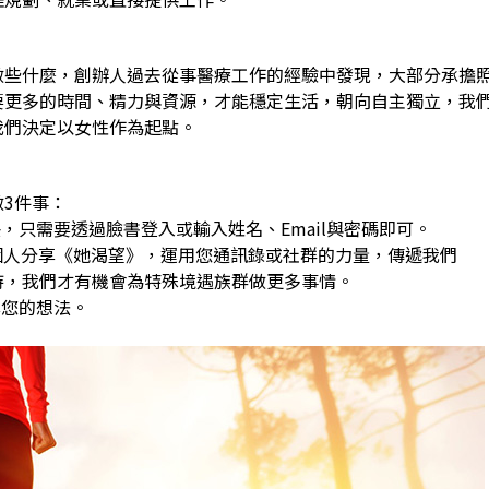
做些什麼，創辦人過去從事醫療工作的經驗中發現，大部分承擔
要更多的時間、精力與資源，才能穩定生活，朝向自主獨立，我
我們決定以女性作為起點。
3件事：
，只需要透過臉書登入或輸入姓名、Email與密碼即可。
0個人分享《她渴望》，運用您通訊錄或社群的力量，傳遞我們
，我們才有機會為特殊境遇族群做更多事情。
享您的想法。