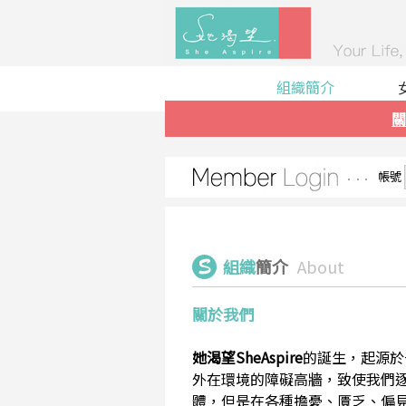
組織簡介
關
帳號
組織
簡介
About
關於我們
她渴望SheAspire
的誕生，起源於
外在環境的障礙高牆，致使我們
體，但是在各種擔憂、匱乏、偏見