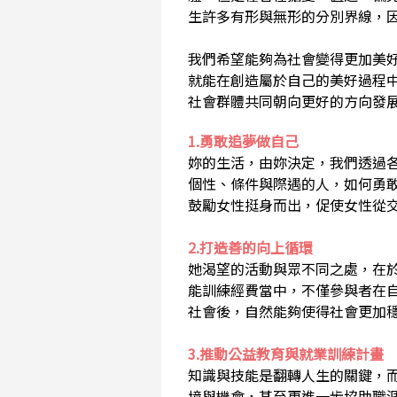
生許多有形與無形的分別界線，
我們希望能夠為社會變得更加美
就能在創造屬於自己的美好過程
社會群體共同朝向更好的方向發
1.勇敢追夢做自己
妳的生活，由妳決定，我們透過
個性、條件與際遇的人，如何勇
鼓勵女性挺身而出，促使女性從
2.打造善的向上循環
她渴望的活動與眾不同之處，在
能訓練經費當中，不僅參與者在
社會後，自然能夠使得社會更加
3.推動公益教育與就業訓練計畫
知識與技能是翻轉人生的關鍵，
境與機會，甚至更進一步協助職