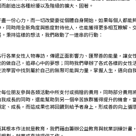
因而創造出各種紛擾以及階級的擴大、固著。
好盡一份心力，而一切改變要從個體自身開始，如果每個人都能
中，同時用全新角度與態度對待他人，也能獲得更多相互瞭解、
展。秉持這樣的想法，我們啟動了一連串的行動：
各行各業女性人物專訪，傳遞正面影響力、匯聚善的能量，讓女
敢的做自己，追尋心中的夢想；同時我們舉辦了各式各樣的女性
交流學習中找到屬於自己的無限可能與力量，掌握人生，邁向自
於每位朋友參與各類活動中所支付或捐贈的費用，同時部分費用
自我成長的同時，還能幫助到另一個辛苦族群獲得提升的機會，
穩定、成長，而這成果也將回饋到給予者身上，形成善的向上循
而其根本作法就是教育，我們藉由籌辦公益教育與就業訓練計畫
涯規劃、就業或直接提供工作。