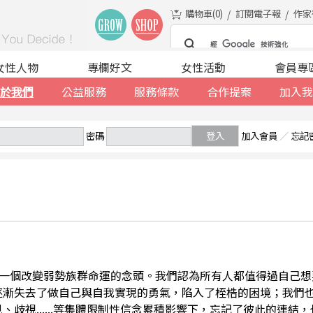
購物車(
0
)
訂閱電子報
作家
女性人物
專欄好文
女性活動
會員專
於我們
公益服務
服務條款
合作提案
加入我
密碼
登入
加入會員
／
忘記
一個改變弱勢族群命運的念頭。我們認為所有人都值得過自己想
逐漸失去了做自己與自我實現的勇氣，陷入了桎梏的困境；我們
、歧視......等集體限制性信念累積影響下，忘記了彼此的連結