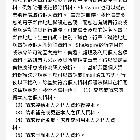
料，例如註冊或結帳等資料。SheAspire也可以從商
業夥伴處取得個人資料。 當您註冊時，我們會需要
您的電子郵件地址與設定密碼，而您若有購買行為或
參與活動等其他行為時，可能會問及您的姓名、電子
郵件地址、出生日期、性別、職位、行業、聯絡地址
與電話及個人興趣等資料。 SheAspire於行銷目的
或法令許可範圍內蒐集、傳遞、處理及利用個人各項
資料，啟妍有限公司及其所屬相關事業，得以發送宣
傳推廣訊息或作為研究分析。 2.基於我國個人資
料保護法之規定，您可以電話或Email通知方式，行
使以下權利，除基於符合個人資料保護法與其它相關
法律規定外，我們不會拒絕： （1）查詢或請求閱
覽本人之個人資料。
（2）請求製給本人之個人資料複製本。
（3）請求補充或更正本人之個人資料。
（4）請求停止蒐集、處理或利用本人之個人資
料。
（5）請求刪除本人之個人資料。