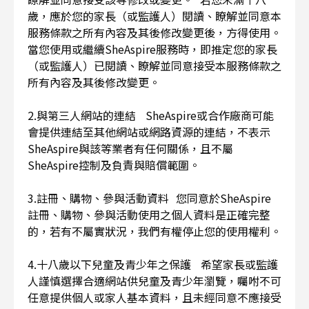
歲，應於您的家長（或監護人）閱讀、瞭解並同意本
服務條款之所有內容及其後修改變更後，方得使用。
當您使用或繼續SheAspire服務時，即推定您的家長
（或監護人）已閱讀、瞭解並同意接受本服務條款之
所有內容及其後修改變更。
2.與第三人網站的連結 SheAspire或合作廠商可能
會提供連結至其他網站或網路資源的連結，不表示
SheAspire與該等業者有任何關係，且不屬
SheAspire控制及負責與賠償範圍。
3.註冊、購物、參與活動資料 您同意於SheAspire
註冊、購物、參與活動使用之個人資料是正確完整
的，若有不屬實狀況，我們有權停止您的使用權利。
4.十八歲以下兒童及青少年之保護 希望家長或監護
人謹慎選擇合適網站供兒童及青少年瀏覽，囑咐不可
任意提供個人或家人基本資料，且未經同意不應接受