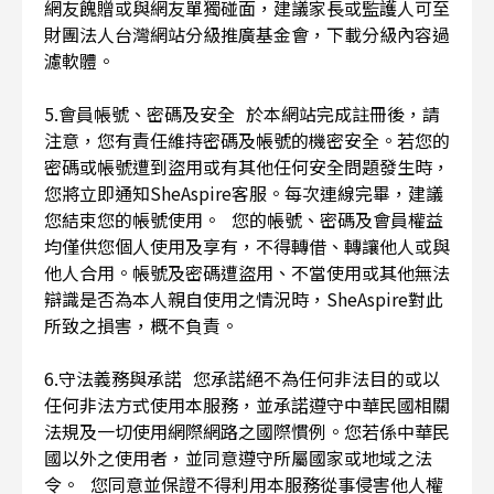
網友餽贈或與網友單獨碰面，建議家長或監護人可至
財團法人台灣網站分級推廣基金會，下載分級內容過
濾軟體。
5.會員帳號、密碼及安全 於本網站完成註冊後，請
注意，您有責任維持密碼及帳號的機密安全。若您的
密碼或帳號遭到盜用或有其他任何安全問題發生時，
您將立即通知SheAspire客服。每次連線完畢，建議
您結束您的帳號使用。 您的帳號、密碼及會員權益
均僅供您個人使用及享有，不得轉借、轉讓他人或與
他人合用。帳號及密碼遭盜用、不當使用或其他無法
辯識是否為本人親自使用之情況時，SheAspire對此
所致之損害，概不負責。
6.守法義務與承諾 您承諾絕不為任何非法目的或以
任何非法方式使用本服務，並承諾遵守中華民國相關
法規及一切使用網際網路之國際慣例。您若係中華民
國以外之使用者，並同意遵守所屬國家或地域之法
令。 您同意並保證不得利用本服務從事侵害他人權