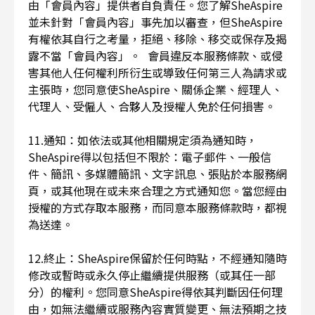
由「會員內容」提供者自負責任。您了解SheAspire
並未針對「會員內容」事先加以審查，但SheAspire
有權依其自行之考量，拒絕、移除、移交或保存及揭
露不當「會員內容」。 會員違反本服務條款、或侵
害其他人任何權利所衍生或導致任何第三人為請求或
主張時，您同意使SheAspire、關係企業、經理人、
代理人、受僱人、合夥人及授權人免於任何損害。
11.通知：如依法或其他相關規定須為通知時，
SheAspire得以包括但不限於：電子郵件、一般信
件、簡訊、多媒體簡訊、文字訊息、張貼於本服務網
頁，或其他現在或未來合理之方式通知您。當您經由
授權的方式存取本服務，而同意本服務條款時，都視
為送達。
12.終止：SheAspire保留於任何時點，不經通知隨時
修改或暫時或永久停止繼續提供服務（或其任一部
分）的權利。您同意SheAspire得依其判斷因任何理
由，如無法繼續或服務內容實質變更、無法預期之技