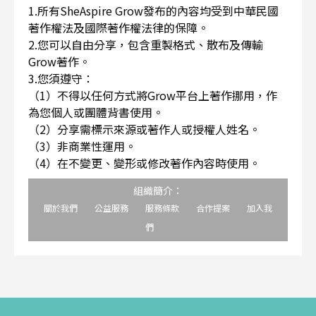
1.所有SheAspire Grow發布的內容均受到中華民國
著作權法及國際著作權法律的保障。
2.您可以自由分享，包含重製格式、散布及傳輸
Grow著作。
3.您須遵守：
（1）不得以任何方式將Grow平台上著作挪用，作
為您個人或團體背書使用。
（2）分享需標示來源或著作人或授權人姓名。
（3）非商業性運用。
（4）在不變更、變形或修改著作內容時使用。
組織簡介：
關於我們
公益服務
服務條款
合作提案
加入我
們