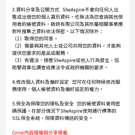
3.資料分享及公開方式 SheAspire不會向任何人出
售或出借您的個人識別資料，也無法為您查詢其他使
用者的帳號資料，啟妍有限公司及其所屬相關事業應
對所搜集之資料依法保密。以下情況除外：
（1）取得您的同意。
（2）需要與其他人士或公司共用您的資料，才能夠
提供您要求的產品或服務。
（3）有違法、損害SheAspire或他人行為發生、協
助警政單位調查或應法令或政府機關的要求。
4.修改個人資料及偏好設定 您可在任何時候修改服
務使用、個人帳號資料及偏好設定的權力。
5.保全為保障您的隱私及安全 您的帳號資料會用密
碼保護。在部分情況下SheAspire使用通行標準的
SSL保全系統，保障資料傳送的安全。
Grow內容版權與分享規範