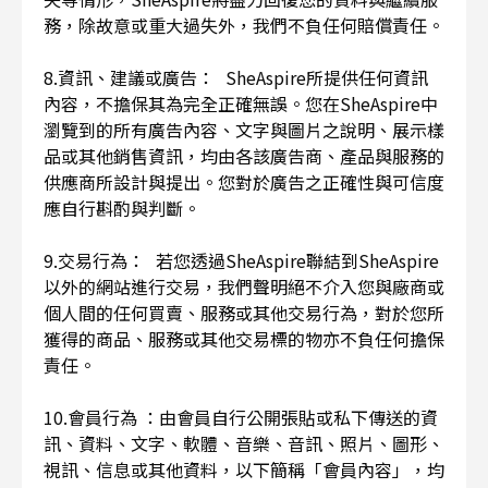
務，除故意或重大過失外，我們不負任何賠償責任。
8.資訊、建議或廣告： SheAspire所提供任何資訊
內容，不擔保其為完全正確無誤。您在SheAspire中
瀏覽到的所有廣告內容、文字與圖片之說明、展示樣
品或其他銷售資訊，均由各該廣告商、產品與服務的
供應商所設計與提出。您對於廣告之正確性與可信度
應自行斟酌與判斷。
9.交易行為： 若您透過SheAspire聯結到SheAspire
以外的網站進行交易，我們聲明絕不介入您與廠商或
個人間的任何買賣、服務或其他交易行為，對於您所
獲得的商品、服務或其他交易標的物亦不負任何擔保
責任。
10.會員行為 ：由會員自行公開張貼或私下傳送的資
訊、資料、文字、軟體、音樂、音訊、照片、圖形、
視訊、信息或其他資料，以下簡稱「會員內容」，均