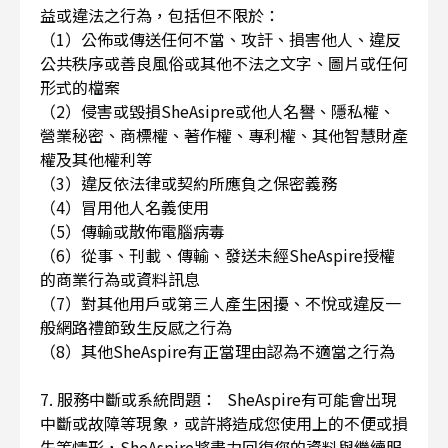
益或違法之行為，包括但不限於：
（1）公佈或傳送任何不當、攻訐、損害他人、違反
公共秩序或善良風俗或其他不法之文字、圖片或任何
形式的檔案
（2）侵害或毀損SheAsipre或他人名譽、隱私權、
營業秘密、商標權、著作權、專利權、其他智慧財產
權及其他權利等
（3）違反依法律或契約所應負之保密義務
（4）冒用他人名義使用
（5）傳輸或散佈電腦病毒
（6）從事、刊載、傳輸、發送未經SheAspire授權
的商業行為或資料訊息
（7）對其他用戶或第三人產生困擾、不悅或違反一
般網路禮節致生反感之行為
（8）其他SheAspire有正當理由認為不適當之行為
7. 服務中斷或系統問題： SheAspire有可能會出現
中斷或故障等現象，或許將造成您使用上的不便或損
失等情形，SheAspire將盡力回復您的資料與繼續服