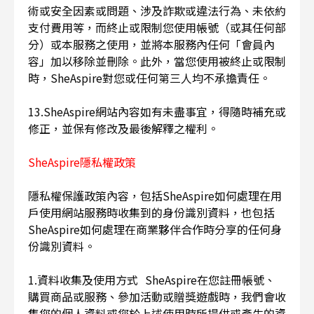
術或安全因素或問題、涉及詐欺或違法行為、未依約
支付費用等，而終止或限制您使用帳號（或其任何部
分）或本服務之使用，並將本服務內任何「會員內
容」加以移除並刪除。此外，當您使用被終止或限制
時，SheAspire對您或任何第三人均不承擔責任。
13.SheAspire網站內容如有未盡事宜，得隨時補充或
修正，並保有修改及最後解釋之權利。
SheAspire隱私權政策
隱私權保護政策內容，包括SheAspire如何處理在用
戶使用網站服務時收集到的身份識別資料，也包括
SheAspire如何處理在商業夥伴合作時分享的任何身
份識別資料。
1.資料收集及使用方式 SheAspire在您註冊帳號、
購買商品或服務、參加活動或贈獎遊戲時，我們會收
集您的個人資料或您於上述使用時所提供或產生的資