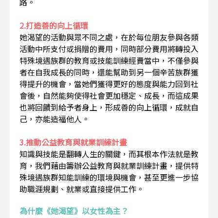
路。
2.打造善的向上循環
她渴望的活動與眾不同之處，在於每位朋友參與各類
活動中所支付或捐贈的費用，同時部分費用將轉投入
特殊境遇族群的教育或技能訓練經費當中，不僅參與
者在自我成長的同時，還能幫助到另一個辛苦族群獲
得提升的機會，當她們獲得更好的態度與能力回到社
會後，自然能夠使得社會更加穩定、成長，而這成果
也將回饋到給予者身上，形成善的向上循環，成就自
己，亦能造福他人。
3.推動公益教育與就業訓練計畫
知識與技能是翻轉人生的關鍵，而其根本作法就是教
育，我們藉由籌辦公益教育與就業訓練計畫，提供特
殊境遇族群知能訓練的環境與機會，甚至更進一步協
助職涯規劃、就業或直接提供工作。
為什麼《她渴望》以女性為主？