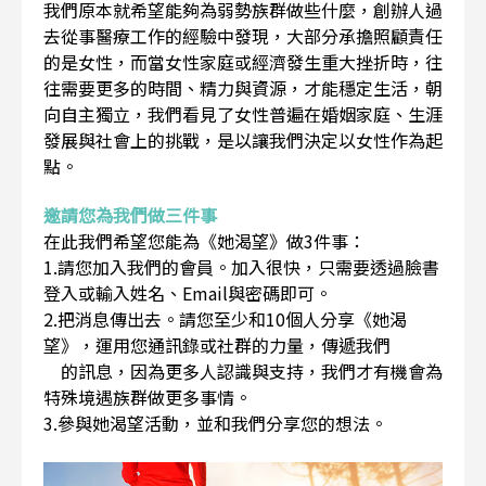
我們原本就希望能夠為弱勢族群做些什麼，創辦人過
去從事醫療工作的經驗中發現，大部分承擔照顧責任
的是女性，而當女性家庭或經濟發生重大挫折時，往
往需要更多的時間、精力與資源，才能穩定生活，朝
向自主獨立，我們看見了女性普遍在婚姻家庭、生涯
發展與社會上的挑戰，是以讓我們決定以女性作為起
點。
邀請您為我們做三件事
在此我們希望您能為《她渴望》做3件事：
1.請您加入我們的會員。加入很快，只需要透過臉書
登入或輸入姓名、Email與密碼即可。
2.把消息傳出去。請您至少和10個人分享《她渴
望》，運用您通訊錄或社群的力量，傳遞我們
的訊息，因為更多人認識與支持，我們才有機會為
特殊境遇族群做更多事情。
3.參與她渴望活動，並和我們分享您的想法。