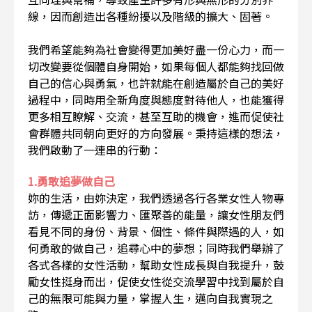
線，因而創造出各種紛擾以及階級的擴大、固著。
我們希望能夠為社會變得更加美好盡一份心力，而一
切改變要從個體自身開始，如果每個人都能夠找回做
自己的信心與勇氣，也許就能在創造屬於自己的美好
過程中，同時用全新角度與態度對待他人，也能獲得
更多相互瞭解、交流，甚至互助的機會，進而促使社
會群體共同朝向更好的方向發展。秉持這樣的想法，
我們啟動了一連串的行動：
1.勇敢追夢做自己
妳的生活，由妳決定，我們透過各行各業女性人物專
訪，傳遞正面影響力、匯聚善的能量，讓女性朋友們
看見不同的身份、背景、個性、條件與際遇的人，如
何勇敢的做自己，追尋心中的夢想；同時我們舉辦了
各式各樣的女性活動，幫助女性成長與自我提升，鼓
勵女性挺身而出，促使女性從交流學習中找到屬於自
己的無限可能與力量，掌握人生，邁向自我實現之