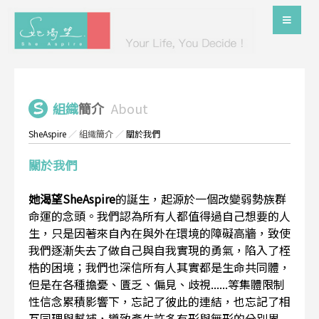
組織
簡介
About
SheAspire
／
組織簡介
／
關於我們
關於我們
她渴望SheAspire
的誕生，起源於一個改變弱勢族群
命運的念頭。我們認為所有人都值得過自己想要的人
生，只是因著來自內在與外在環境的障礙高牆，致使
我們逐漸失去了做自己與自我實現的勇氣，陷入了桎
梏的困境；我們也深信所有人其實都是生命共同體，
但是在各種擔憂、匱乏、偏見、歧視......等集體限制
性信念累積影響下，忘記了彼此的連結，也忘記了相
互同理與幫補，導致產生許多有形與無形的分別界