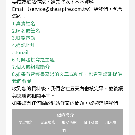
要成為駐站作家，請先將以下基本資料
Email（service@sheaspire.com.tw）給我們，包含
您的：
1.真實姓名
2.暱名或筆名
3.聯絡電話
4.通訊地址
5.Email
6.有興趣撰寫之主題
7.個人或組織簡介
8.如果有曾經書寫過的文章或創作，也希望您能提供
我們參考
收到您的資料後，我們會在五天內審核完畢，並後續
與您聯繫相關事宜。
如果您有任何關於駐站作家的問題，歡迎連絡我們
組織簡介：
關於我們
公益服務
服務條款
合作提案
加入我
們