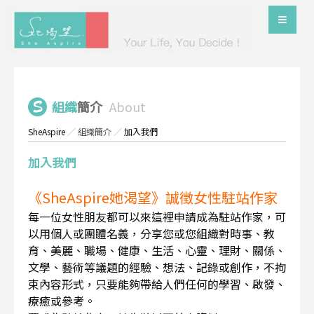
組織
簡介
About
SheAspire
／
組織簡介
／
加入我們
加入我們
《SheAspire她渴望》誠徵女性駐站作家
每一位女性朋友都可以來這裡申請成為駐站作家，可
以用個人或團體名義，分享您或您組織對時事、教
育、美麗、職場、健康、生活、心靈、理財、關係、
文學、藝術等議題的經驗、想法、記錄或創作，不拘
束內容形式，只要能夠帶給人們任何的學習、啟發、
療癒或參考。