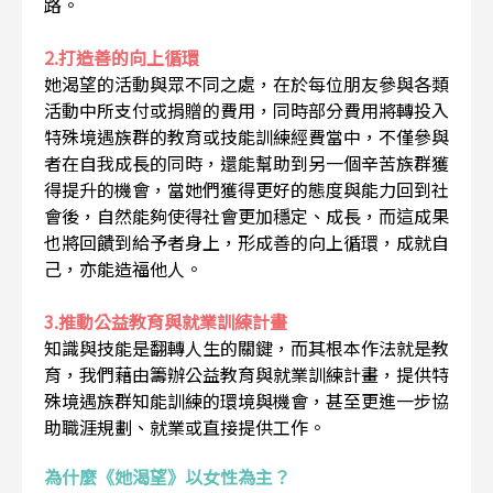
路。
2.打造善的向上循環
她渴望的活動與眾不同之處，在於每位朋友參與各類
活動中所支付或捐贈的費用，同時部分費用將轉投入
特殊境遇族群的教育或技能訓練經費當中，不僅參與
者在自我成長的同時，還能幫助到另一個辛苦族群獲
得提升的機會，當她們獲得更好的態度與能力回到社
會後，自然能夠使得社會更加穩定、成長，而這成果
也將回饋到給予者身上，形成善的向上循環，成就自
己，亦能造福他人。
3.推動公益教育與就業訓練計畫
知識與技能是翻轉人生的關鍵，而其根本作法就是教
育，我們藉由籌辦公益教育與就業訓練計畫，提供特
殊境遇族群知能訓練的環境與機會，甚至更進一步協
助職涯規劃、就業或直接提供工作。
為什麼《她渴望》以女性為主？