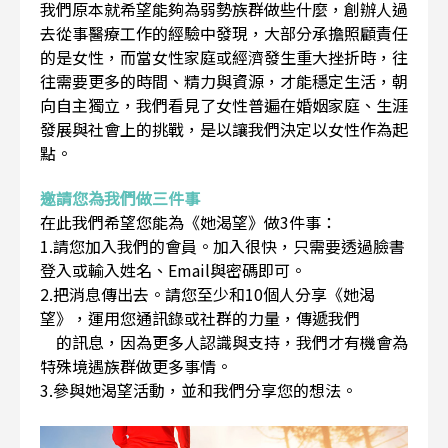
我們原本就希望能夠為弱勢族群做些什麼，創辦人過
去從事醫療工作的經驗中發現，大部分承擔照顧責任
的是女性，而當女性家庭或經濟發生重大挫折時，往
往需要更多的時間、精力與資源，才能穩定生活，朝
向自主獨立，我們看見了女性普遍在婚姻家庭、生涯
發展與社會上的挑戰，是以讓我們決定以女性作為起
點。
邀請您為我們做三件事
在此我們希望您能為《她渴望》做3件事：
1.請您加入我們的會員。加入很快，只需要透過臉書
登入或輸入姓名、Email與密碼即可。
2.把消息傳出去。請您至少和10個人分享《她渴
望》，運用您通訊錄或社群的力量，傳遞我們
的訊息，因為更多人認識與支持，我們才有機會為
特殊境遇族群做更多事情。
3.參與她渴望活動，並和我們分享您的想法。