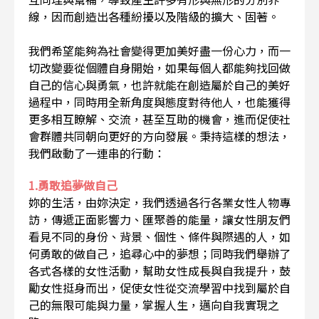
線，因而創造出各種紛擾以及階級的擴大、固著。
我們希望能夠為社會變得更加美好盡一份心力，而一
切改變要從個體自身開始，如果每個人都能夠找回做
自己的信心與勇氣，也許就能在創造屬於自己的美好
過程中，同時用全新角度與態度對待他人，也能獲得
更多相互瞭解、交流，甚至互助的機會，進而促使社
會群體共同朝向更好的方向發展。秉持這樣的想法，
我們啟動了一連串的行動：
1.勇敢追夢做自己
妳的生活，由妳決定，我們透過各行各業女性人物專
訪，傳遞正面影響力、匯聚善的能量，讓女性朋友們
看見不同的身份、背景、個性、條件與際遇的人，如
何勇敢的做自己，追尋心中的夢想；同時我們舉辦了
各式各樣的女性活動，幫助女性成長與自我提升，鼓
勵女性挺身而出，促使女性從交流學習中找到屬於自
己的無限可能與力量，掌握人生，邁向自我實現之