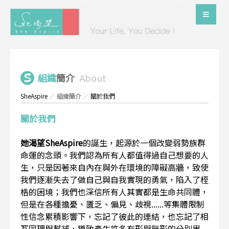
組織
簡介
About
SheAspire
／
組織簡介
／
關於我們
關於我們
她渴望SheAspire
的誕生，起源於一個改變弱勢族群
命運的念頭。我們認為所有人都值得過自己想要的人
生，只是因著來自內在與外在環境的障礙高牆，致使
我們逐漸失去了做自己與自我實現的勇氣，陷入了桎
梏的困境；我們也深信所有人其實都是生命共同體，
但是在各種擔憂、匱乏、偏見、歧視......等集體限制
性信念累積影響下，忘記了彼此的連結，也忘記了相
互同理與幫補，導致產生許多有形與無形的分別界