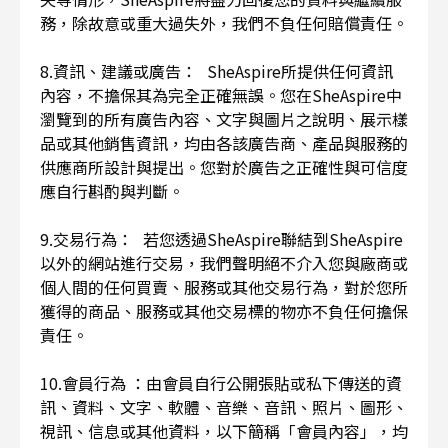
務，除故意或重大過失外，我們不負任何賠償責任。
8.資訊、建議或廣告： SheAspire所提供任何資訊
內容，不擔保其為完全正確無誤。您在SheAspire中
瀏覽到的所有廣告內容、文字與圖片之說明、展示樣
品或其他銷售資訊，均由各該廣告商、產品與服務的
供應商所設計與提出。您對於廣告之正確性與可信度
應自行斟酌與判斷。
9.交易行為： 若您透過SheAspire聯結到SheAspire
以外的網站進行交易，我們聲明絕不介入您與廠商或
個人間的任何買賣、服務或其他交易行為，對於您所
獲得的商品、服務或其他交易標的物亦不負任何擔保
責任。
10.會員行為 ：由會員自行公開張貼或私下傳送的資
訊、資料、文字、軟體、音樂、音訊、照片、圖形、
視訊、信息或其他資料，以下簡稱「會員內容」，均