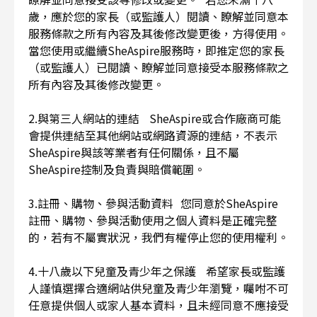
歲，應於您的家長（或監護人）閱讀、瞭解並同意本
服務條款之所有內容及其後修改變更後，方得使用。
當您使用或繼續SheAspire服務時，即推定您的家長
（或監護人）已閱讀、瞭解並同意接受本服務條款之
所有內容及其後修改變更。
2.與第三人網站的連結 SheAspire或合作廠商可能
會提供連結至其他網站或網路資源的連結，不表示
SheAspire與該等業者有任何關係，且不屬
SheAspire控制及負責與賠償範圍。
3.註冊、購物、參與活動資料 您同意於SheAspire
註冊、購物、參與活動使用之個人資料是正確完整
的，若有不屬實狀況，我們有權停止您的使用權利。
4.十八歲以下兒童及青少年之保護 希望家長或監護
人謹慎選擇合適網站供兒童及青少年瀏覽，囑咐不可
任意提供個人或家人基本資料，且未經同意不應接受