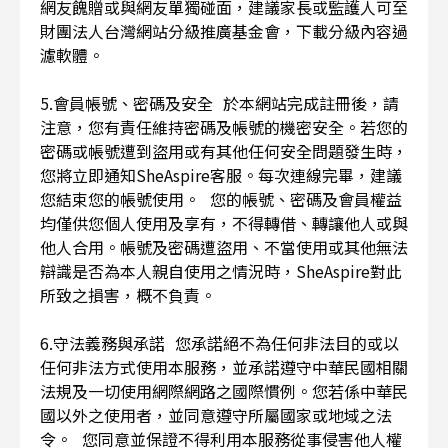
網友餽贈或與網友單獨碰面，建議家長或監護人可至
財團法人台灣網站分級推廣基金會，下載分級內容過
濾軟體。
5.會員帳號、密碼及安全 於本網站完成註冊後，請
注意，您有責任維持密碼及帳號的機密安全。若您的
密碼或帳號遭到盜用或有其他任何安全問題發生時，
您將立即通知SheAspire客服。每次連線完畢，建議
您結束您的帳號使用。 您的帳號、密碼及會員權益
均僅供您個人使用及享有，不得轉借、轉讓他人或與
他人合用。帳號及密碼遭盜用、不當使用或其他無法
辯識是否為本人親自使用之情況時，SheAspire對此
所致之損害，概不負責。
6.守法義務與承諾 您承諾絕不為任何非法目的或以
任何非法方式使用本服務，並承諾遵守中華民國相關
法規及一切使用網際網路之國際慣例。您若係中華民
國以外之使用者，並同意遵守所屬國家或地域之法
令。 您同意並保證不得利用本服務從事侵害他人權