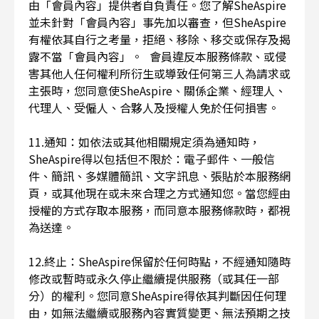
由「會員內容」提供者自負責任。您了解SheAspire
並未針對「會員內容」事先加以審查，但SheAspire
有權依其自行之考量，拒絕、移除、移交或保存及揭
露不當「會員內容」。 會員違反本服務條款、或侵
害其他人任何權利所衍生或導致任何第三人為請求或
主張時，您同意使SheAspire、關係企業、經理人、
代理人、受僱人、合夥人及授權人免於任何損害。
11.通知：如依法或其他相關規定須為通知時，
SheAspire得以包括但不限於：電子郵件、一般信
件、簡訊、多媒體簡訊、文字訊息、張貼於本服務網
頁，或其他現在或未來合理之方式通知您。當您經由
授權的方式存取本服務，而同意本服務條款時，都視
為送達。
12.終止：SheAspire保留於任何時點，不經通知隨時
修改或暫時或永久停止繼續提供服務（或其任一部
分）的權利。您同意SheAspire得依其判斷因任何理
由，如無法繼續或服務內容實質變更、無法預期之技