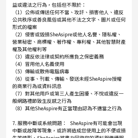
益或違法之行為，包括但不限於：
（1）公佈或傳送任何不當、攻訐、損害他人、違反
公共秩序或善良風俗或其他不法之文字、圖片或任何
形式的檔案
（2）侵害或毀損SheAsipre或他人名譽、隱私權、
營業秘密、商標權、著作權、專利權、其他智慧財產
權及其他權利等
（3）違反依法律或契約所應負之保密義務
（4）冒用他人名義使用
（5）傳輸或散佈電腦病毒
（6）從事、刊載、傳輸、發送未經SheAspire授權
的商業行為或資料訊息
（7）對其他用戶或第三人產生困擾、不悅或違反一
般網路禮節致生反感之行為
（8）其他SheAspire有正當理由認為不適當之行為
7. 服務中斷或系統問題： SheAspire有可能會出現
中斷或故障等現象，或許將造成您使用上的不便或損
失等情形，SheAspire將盡力回復您的資料與繼續服