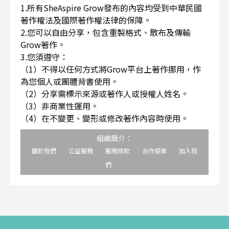
1.所有SheAspire Grow發布的內容均受到中華民國
著作權法及國際著作權法律的保障。
2.您可以自由分享，包含重製格式、散布及傳輸
Grow著作。
3.您須遵守：
（1）不得以任何方式將Grow平台上著作挪用，作
為您個人或團體背書使用。
（2）分享需標示來源或著作人或授權人姓名。
（3）非商業性運用。
（4）在不變更、變形或修改著作內容時使用。
組織簡介：
關於我們
公益服務
服務條款
合作提案
加入我
們