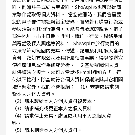
料，例如註冊或結帳等資料。SheAspire也可以從商
業夥伴處取得個人資料。 當您註冊時，我們會需要
您的電子郵件地址與設定密碼，而您若有購買行為或
參與活動等其他行為時，可能會問及您的姓名、電子
郵件地址、出生日期、性別、職位、行業、聯絡地址
與電話及個人興趣等資料。 SheAspire於行銷目的
或法令許可範圍內蒐集、傳遞、處理及利用個人各項
資料，啟妍有限公司及其所屬相關事業，得以發送宣
傳推廣訊息或作為研究分析。 2.基於我國個人資
料保護法之規定，您可以電話或Email通知方式，行
使以下權利，除基於符合個人資料保護法與其它相關
法律規定外，我們不會拒絕： （1）查詢或請求閱
覽本人之個人資料。
（2）請求製給本人之個人資料複製本。
（3）請求補充或更正本人之個人資料。
（4）請求停止蒐集、處理或利用本人之個人資
料。
（5）請求刪除本人之個人資料。