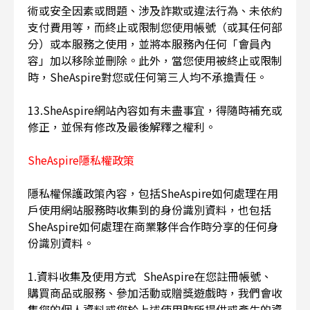
術或安全因素或問題、涉及詐欺或違法行為、未依約
支付費用等，而終止或限制您使用帳號（或其任何部
分）或本服務之使用，並將本服務內任何「會員內
容」加以移除並刪除。此外，當您使用被終止或限制
時，SheAspire對您或任何第三人均不承擔責任。
13.SheAspire網站內容如有未盡事宜，得隨時補充或
修正，並保有修改及最後解釋之權利。
SheAspire隱私權政策
隱私權保護政策內容，包括SheAspire如何處理在用
戶使用網站服務時收集到的身份識別資料，也包括
SheAspire如何處理在商業夥伴合作時分享的任何身
份識別資料。
1.資料收集及使用方式 SheAspire在您註冊帳號、
購買商品或服務、參加活動或贈獎遊戲時，我們會收
集您的個人資料或您於上述使用時所提供或產生的資