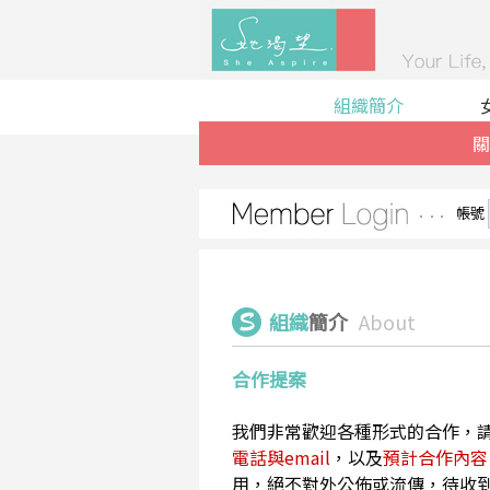
組織簡介
關
帳號
組織
簡介
About
合作提案
我們非常歡迎各種形式的合作，
電話與email
，以及
預計合作內容
用，絕不對外公佈或流傳，待收