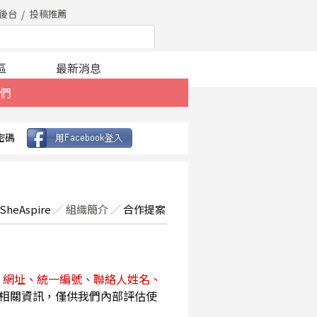
後台
投稿推薦
區
最新消息
們
密碼
SheAspire
／
組織簡介
／
合作提案
、網址、統一編號、聯絡人姓名、
相關資訊，僅供我們內部評估使