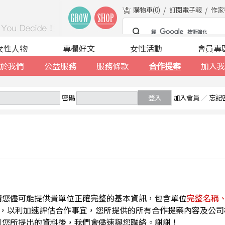
購物車(
0
)
訂閱電子報
作家
女性人物
專欄好文
女性活動
會員專
於我們
公益服務
服務條款
合作提案
加入我
密碼
登入
加入會員
／
忘記
請您儘可能提供貴單位正確完整的基本資訊，包含單位
完整名稱
，以利加速評估合作事宜，您所提供的所有合作提案內容及公司
到您所提出的資料後，我們會儘速與您聯絡。謝謝！