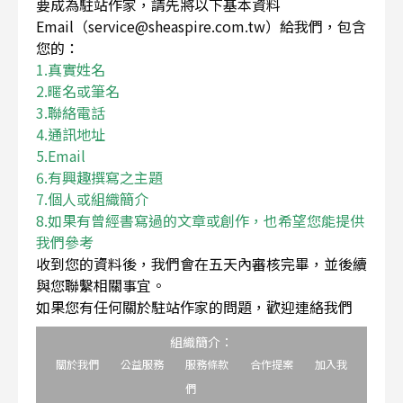
要成為駐站作家，請先將以下基本資料
Email（service@sheaspire.com.tw）給我們，包含
您的：
1.真實姓名
2.暱名或筆名
3.聯絡電話
4.通訊地址
5.Email
6.有興趣撰寫之主題
7.個人或組織簡介
8.如果有曾經書寫過的文章或創作，也希望您能提供
我們參考
收到您的資料後，我們會在五天內審核完畢，並後續
與您聯繫相關事宜。
如果您有任何關於駐站作家的問題，歡迎連絡我們
組織簡介：
關於我們
公益服務
服務條款
合作提案
加入我
們