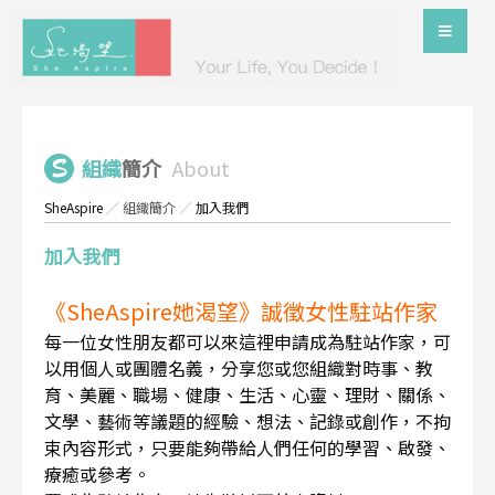
組織
簡介
About
SheAspire
／
組織簡介
／
加入我們
加入我們
《SheAspire她渴望》誠徵女性駐站作家
每一位女性朋友都可以來這裡申請成為駐站作家，可
以用個人或團體名義，分享您或您組織對時事、教
育、美麗、職場、健康、生活、心靈、理財、關係、
文學、藝術等議題的經驗、想法、記錄或創作，不拘
束內容形式，只要能夠帶給人們任何的學習、啟發、
療癒或參考。