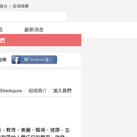
後台
投稿推薦
區
最新消息
們
密碼
SheAspire
／
組織簡介
／
加入我們
事、教育、美麗、職場、健康、生