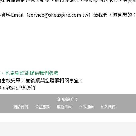
藝術等議題的經驗、想法、記錄或創作，不拘束內容形式，只要
ail（service@sheaspire.com.tw）給我們，包含您的
作，也希望您能提供我們參考
內審核完畢，並後續與您聯繫相關事宜。
題，歡迎連絡我們
組織簡介：
關於我們
公益服務
服務條款
合作提案
加入我們