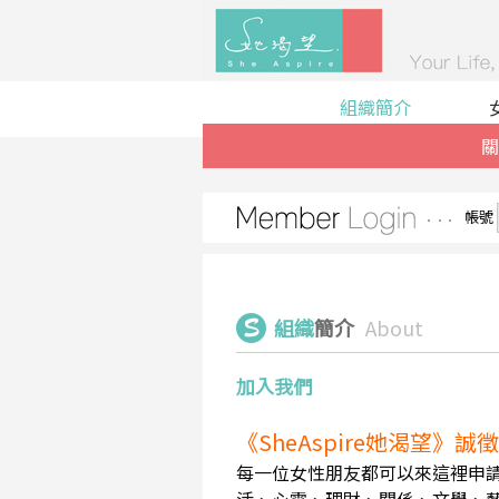
組織簡介
關
帳號
組織
簡介
About
加入我們
《SheAspire她渴望》
每一位女性朋友都可以來這裡申