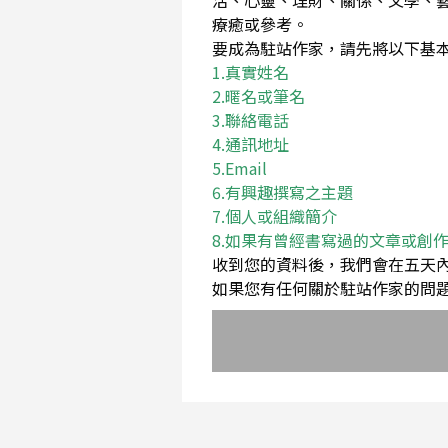
活、心靈、理財、關係、文學、
療癒或參考。
要成為駐站作家，請先將以下基本資料Em
1.真實姓名
2.暱名或筆名
3.聯絡電話
4.通訊地址
5.Email
6.有興趣撰寫之主題
7.個人或組織簡介
8.如果有曾經書寫過的文章或創
收到您的資料後，我們會在五天
如果您有任何關於駐站作家的問