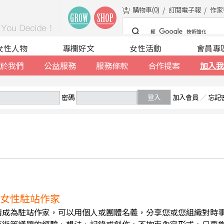
購物車(
0
)
訂閱電子報
作家
女性人物
專欄好文
女性活動
會員專
於我們
公益服務
服務條款
合作提案
加入我
密碼
登入
加入會員
／
忘記
誠徵女性駐站作家
請成為駐站作家，可以用個人或團體名義，分享您或您組織對時