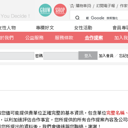
購物車(
0
)
訂閱電子報
作家
女性人物
專欄好文
女性活動
會員專
於我們
公益服務
服務條款
合作提案
加入我
密碼
登入
加入會員
／
忘記
請您儘可能提供貴單位正確完整的基本資訊，包含單位
完整名稱
，以利加速評估合作事宜，您所提供的所有合作提案內容及公司
到您所提出的資料後，我們會儘速與您聯絡。謝謝！