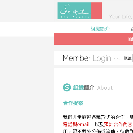
組織簡介
關
帳號
組織
簡介
About
合作提案
我們非常歡迎各種形式的合作，
電話與email
，以及
預計合作內容
用，絕不對外公佈或流傳，待收