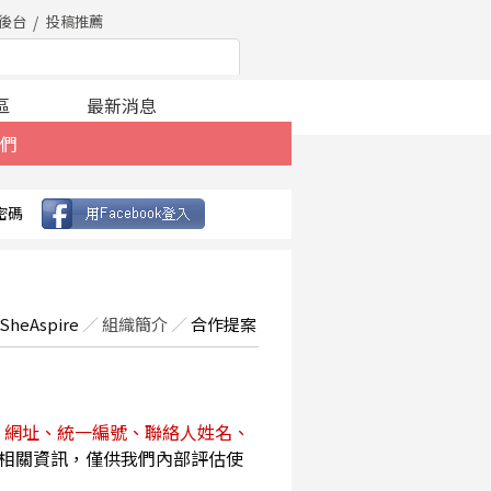
後台
投稿推薦
區
最新消息
們
密碼
SheAspire
／
組織簡介
／
合作提案
、網址、統一編號、聯絡人姓名、
相關資訊，僅供我們內部評估使