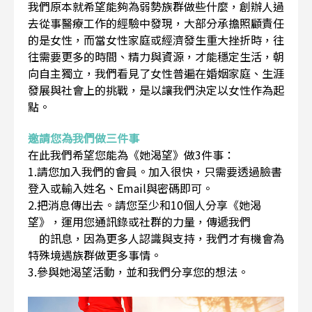
我們原本就希望能夠為弱勢族群做些什麼，創辦人過
去從事醫療工作的經驗中發現，大部分承擔照顧責任
的是女性，而當女性家庭或經濟發生重大挫折時，往
往需要更多的時間、精力與資源，才能穩定生活，朝
向自主獨立，我們看見了女性普遍在婚姻家庭、生涯
發展與社會上的挑戰，是以讓我們決定以女性作為起
點。
邀請您為我們做三件事
在此我們希望您能為《她渴望》做3件事：
1.請您加入我們的會員。加入很快，只需要透過臉書
登入或輸入姓名、Email與密碼即可。
2.把消息傳出去。請您至少和10個人分享《她渴
望》，運用您通訊錄或社群的力量，傳遞我們
的訊息，因為更多人認識與支持，我們才有機會為
特殊境遇族群做更多事情。
3.參與她渴望活動，並和我們分享您的想法。