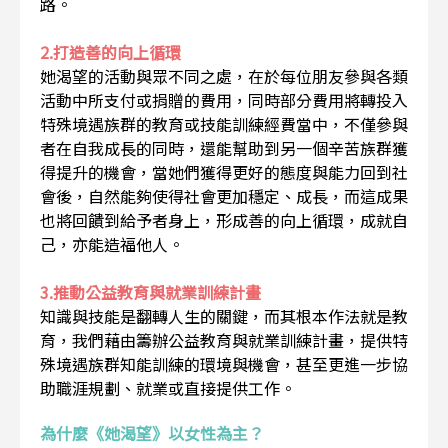
路。
2.打造善的向上循環
她渴望的活動與眾不同之處，在於每位朋友參與各類
活動中所支付或捐贈的費用，同時部分費用將轉投入
特殊境遇族群的教育或技能訓練經費當中，不僅參與
者在自我成長的同時，還能幫助到另一個辛苦族群獲
得提升的機會，當她們獲得更好的態度與能力回到社
會後，自然能夠使得社會更加穩定、成長，而這成果
也將回饋到給予者身上，形成善的向上循環，成就自
己，亦能造福他人。
3.推動公益教育與就業訓練計畫
知識與技能是翻轉人生的關鍵，而其根本作法就是教
育，我們藉由籌辦公益教育與就業訓練計畫，提供特
殊境遇族群知能訓練的環境與機會，甚至更進一步協
助職涯規劃、就業或直接提供工作。
為什麼《她渴望》以女性為主？