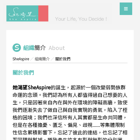
組織
簡介
About
SheAspire
／
組織簡介
／
關於我們
關於我們
她渴望SheAspire
的誕生，起源於一個改變弱勢族群
命運的念頭。我們認為所有人都值得過自己想要的人
生，只是因著來自內在與外在環境的障礙高牆，致使
我們逐漸失去了做自己與自我實現的勇氣，陷入了桎
梏的困境；我們也深信所有人其實都是生命共同體，
但是在各種擔憂、匱乏、偏見、歧視......等集體限制
性信念累積影響下，忘記了彼此的連結，也忘記了相
互同理與幫補，導致產生許多有形與無形的分別界