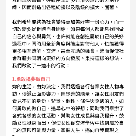
線，因而創造出各種紛擾以及階級的擴大、固著。
我們希望能夠為社會變得更加美好盡一份心力，而一
切改變要從個體自身開始，如果每個人都能夠找回做
自己的信心與勇氣，也許就能在創造屬於自己的美好
過程中，同時用全新角度與態度對待他人，也能獲得
更多相互瞭解、交流，甚至互助的機會，進而促使社
會群體共同朝向更好的方向發展。秉持這樣的想法，
我們啟動了一連串的行動：
1.勇敢追夢做自己
妳的生活，由妳決定，我們透過各行各業女性人物專
訪，傳遞正面影響力、匯聚善的能量，讓女性朋友們
看見不同的身份、背景、個性、條件與際遇的人，如
何勇敢的做自己，追尋心中的夢想；同時我們舉辦了
各式各樣的女性活動，幫助女性成長與自我提升，鼓
勵女性挺身而出，促使女性從交流學習中找到屬於自
己的無限可能與力量，掌握人生，邁向自我實現之