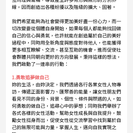
線，因而創造出各種紛擾以及階級的擴大、固著。
我們希望能夠為社會變得更加美好盡一份心力，而一
切改變要從個體自身開始，如果每個人都能夠找回做
自己的信心與勇氣，也許就能在創造屬於自己的美好
過程中，同時用全新角度與態度對待他人，也能獲得
更多相互瞭解、交流，甚至互助的機會，進而促使社
會群體共同朝向更好的方向發展。秉持這樣的想法，
我們啟動了一連串的行動：
1.勇敢追夢做自己
妳的生活，由妳決定，我們透過各行各業女性人物專
訪，傳遞正面影響力、匯聚善的能量，讓女性朋友們
看見不同的身份、背景、個性、條件與際遇的人，如
何勇敢的做自己，追尋心中的夢想；同時我們舉辦了
各式各樣的女性活動，幫助女性成長與自我提升，鼓
勵女性挺身而出，促使女性從交流學習中找到屬於自
己的無限可能與力量，掌握人生，邁向自我實現之