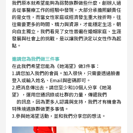
我們原本就希望能夠為弱勢族群做些什麼，創辦人過
去從事醫療工作的經驗中發現，大部分承擔照顧責任
的是女性，而當女性家庭或經濟發生重大挫折時，往
往需要更多的時間、精力與資源，才能穩定生活，朝
向自主獨立，我們看見了女性普遍在婚姻家庭、生涯
發展與社會上的挑戰，是以讓我們決定以女性作為起
點。
邀請您為我們做三件事
在此我們希望您能為《她渴望》做3件事：
1.請您加入我們的會員。加入很快，只需要透過臉書
登入或輸入姓名、Email與密碼即可。
2.把消息傳出去。請您至少和10個人分享《她渴
望》，運用您通訊錄或社群的力量，傳遞我們
的訊息，因為更多人認識與支持，我們才有機會為
特殊境遇族群做更多事情。
3.參與她渴望活動，並和我們分享您的想法。