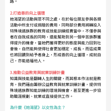
路。
2.打造善的向上循環
她渴望的活動與眾不同之處，在於每位朋友參與各類
活動中所支付或捐贈的費用，同時部分費用將轉投入
特殊境遇族群的教育或技能訓練經費當中，不僅參與
者在自我成長的同時，還能幫助到另一個辛苦族群獲
得提升的機會，當她們獲得更好的態度與能力回到社
會後，自然能夠使得社會更加穩定、成長，而這成果
也將回饋到給予者身上，形成善的向上循環，成就自
己，亦能造福他人。
3.推動公益教育與就業訓練計畫
知識與技能是翻轉人生的關鍵，而其根本作法就是教
育，我們藉由籌辦公益教育與就業訓練計畫，提供特
殊境遇族群知能訓練的環境與機會，甚至更進一步協
助職涯規劃、就業或直接提供工作。
為什麼《她渴望》以女性為主？