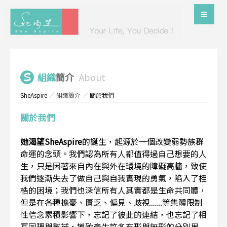
組織
簡介
About
SheAspire
／
組織簡介
／
關於我們
關於我們
她渴望SheAspire
的誕生，起源於一個改變弱勢族群
命運的念頭。我們認為所有人都值得過自己想要的人
生，只是因著來自內在與外在環境的障礙高牆，致使
我們逐漸失去了做自己與自我實現的勇氣，陷入了桎
梏的困境；我們也深信所有人其實都是生命共同體，
但是在各種擔憂、匱乏、偏見、歧視......等集體限制
性信念累積影響下，忘記了彼此的連結，也忘記了相
互同理與幫補，導致產生許多有形與無形的分別界