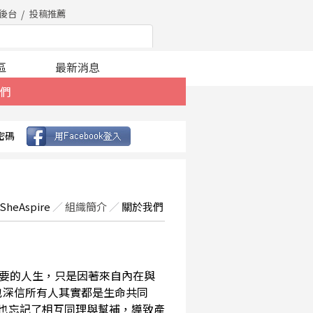
後台
投稿推薦
區
最新消息
們
密碼
SheAspire
／
組織簡介
／
關於我們
要的人生，只是因著來自內在與
也深信所有人其實都是生命共同
，也忘記了相互同理與幫補，導致產