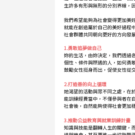
生許多有形與無形的分別界線，
我們希望能夠為社會變得更加美
就能在創造屬於自己的美好過程
社會群體共同朝向更好的方向發
1.勇敢追夢做自己
妳的生活，由妳決定，我們透過
個性、條件與際遇的人，如何勇
鼓勵女性挺身而出，促使女性從
2.打造善的向上循環
她渴望的活動與眾不同之處，在
能訓練經費當中，不僅參與者在
社會後，自然能夠使得社會更加
3.推動公益教育與就業訓練計畫
知識與技能是翻轉人生的關鍵，
境與機會，甚至更進一步協助職