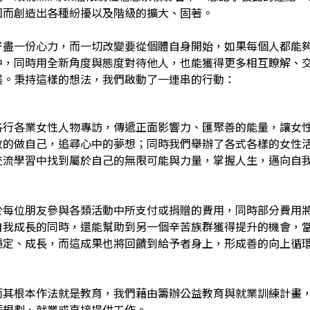
因而創造出各種紛擾以及階級的擴大、固著。
好盡一份心力，而一切改變要從個體自身開始，如果每個人都能
中，同時用全新角度與態度對待他人，也能獲得更多相互瞭解、
展。秉持這樣的想法，我們啟動了一連串的行動：
各行各業女性人物專訪，傳遞正面影響力、匯聚善的能量，讓女
敢的做自己，追尋心中的夢想；同時我們舉辦了各式各樣的女性
交流學習中找到屬於自己的無限可能與力量，掌握人生，邁向自
於每位朋友參與各類活動中所支付或捐贈的費用，同時部分費用
自我成長的同時，還能幫助到另一個辛苦族群獲得提升的機會，
穩定、成長，而這成果也將回饋到給予者身上，形成善的向上循
而其根本作法就是教育，我們藉由籌辦公益教育與就業訓練計畫
涯規劃、就業或直接提供工作。