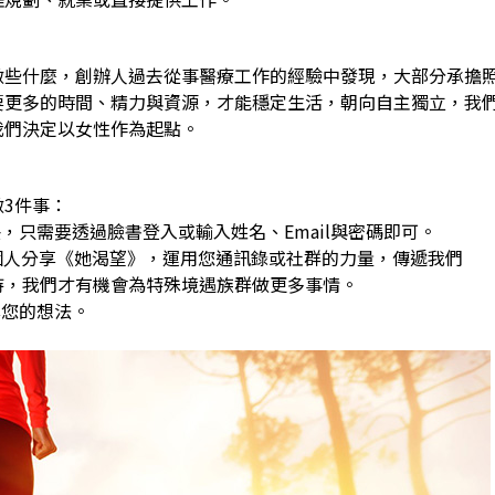
做些什麼，創辦人過去從事醫療工作的經驗中發現，大部分承擔
要更多的時間、精力與資源，才能穩定生活，朝向自主獨立，我
我們決定以女性作為起點。
3件事：
，只需要透過臉書登入或輸入姓名、Email與密碼即可。
0個人分享《她渴望》，運用您通訊錄或社群的力量，傳遞我們
，我們才有機會為特殊境遇族群做更多事情。
享您的想法。