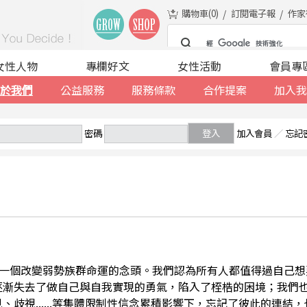
購物車(
0
)
訂閱電子報
作家
女性人物
專欄好文
女性活動
會員專
於我們
公益服務
服務條款
合作提案
加入我
密碼
登入
加入會員
／
忘記
一個改變弱勢族群命運的念頭。我們認為所有人都值得過自己想
逐漸失去了做自己與自我實現的勇氣，陷入了桎梏的困境；我們
、歧視......等集體限制性信念累積影響下，忘記了彼此的連結