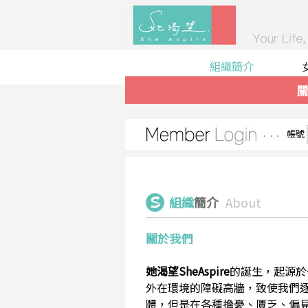
組織簡介
關
帳號
組織
簡介
About
關於我們
她渴望SheAspire
的誕生，起源於
外在環境的障礙高牆，致使我們
體，但是在各種擔憂、匱乏、偏見