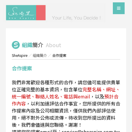
組織
簡介
About
SheAspire
／
組織簡介
／
合作提案
合作提案
我們非常歡迎各種形式的合作，請您儘可能提供貴單
位正確完整的基本資訊，包含單位
完整名稱、網址、
統一編號、聯絡人姓名、電話與email
，以及
預計合
作內容
，以利加速評估合作事宜，您所提供的所有合
作提案內容及公司相關資訊，僅供我們內部評估使
用，絕不對外公佈或流傳，待收到您所提出的資料
後，我們會儘速與您聯絡。謝謝！
請將您的提案email至：service@sheaspire.com.tw