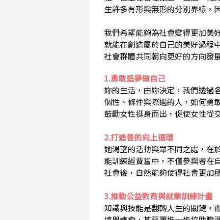
生許多有形與無形的分別界線，
我們希望能夠為社會變得更加美
就能在創造屬於自己的美好過程
社會群體共同朝向更好的方向發
1.勇敢追夢做自己
妳的生活，由妳決定，我們透過
個性、條件與際遇的人，如何勇
鼓勵女性挺身而出，促使女性從
2.打造善的向上循環
她渴望的活動與眾不同之處，在
能訓練經費當中，不僅參與者在
社會後，自然能夠使得社會更加
3.推動公益教育與就業訓練計畫
知識與技能是翻轉人生的關鍵，
境與機會，甚至更進一步協助職