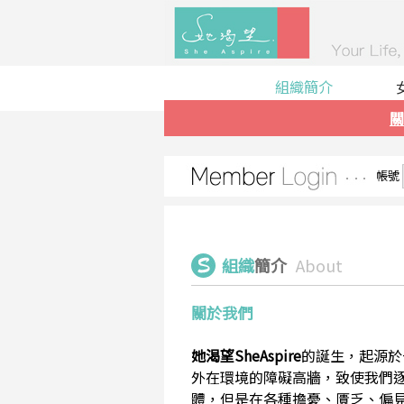
組織簡介
關
帳號
組織
簡介
About
關於我們
她渴望SheAspire
的誕生，起源於
外在環境的障礙高牆，致使我們
體，但是在各種擔憂、匱乏、偏見