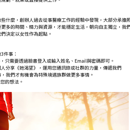
做些什麼，創辦人過去從事醫療工作的經驗中發現，大部分承擔
要更多的時間、精力與資源，才能穩定生活，朝向自主獨立，我
我們決定以女性作為起點。
3件事：
，只需要透過臉書登入或輸入姓名、Email與密碼即可。
0個人分享《她渴望》，運用您通訊錄或社群的力量，傳遞我們
，我們才有機會為特殊境遇族群做更多事情。
享您的想法。