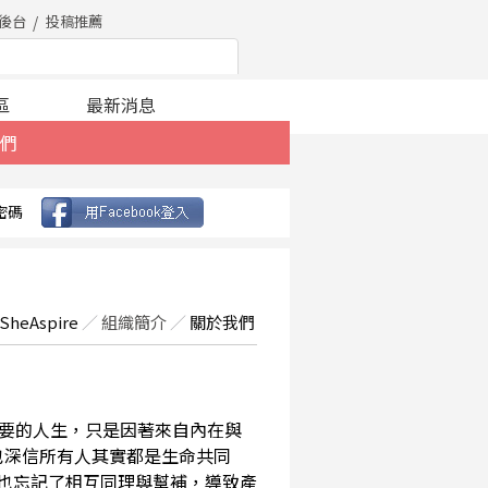
後台
投稿推薦
區
最新消息
們
密碼
SheAspire
／
組織簡介
／
關於我們
要的人生，只是因著來自內在與
也深信所有人其實都是生命共同
，也忘記了相互同理與幫補，導致產