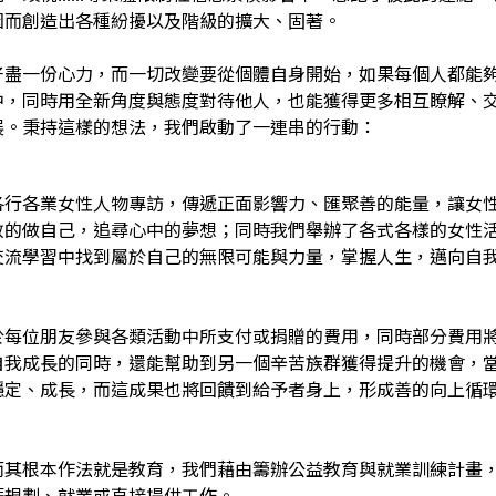
因而創造出各種紛擾以及階級的擴大、固著。
好盡一份心力，而一切改變要從個體自身開始，如果每個人都能
中，同時用全新角度與態度對待他人，也能獲得更多相互瞭解、
展。秉持這樣的想法，我們啟動了一連串的行動：
各行各業女性人物專訪，傳遞正面影響力、匯聚善的能量，讓女
敢的做自己，追尋心中的夢想；同時我們舉辦了各式各樣的女性
交流學習中找到屬於自己的無限可能與力量，掌握人生，邁向自
於每位朋友參與各類活動中所支付或捐贈的費用，同時部分費用
自我成長的同時，還能幫助到另一個辛苦族群獲得提升的機會，
穩定、成長，而這成果也將回饋到給予者身上，形成善的向上循
而其根本作法就是教育，我們藉由籌辦公益教育與就業訓練計畫
涯規劃、就業或直接提供工作。