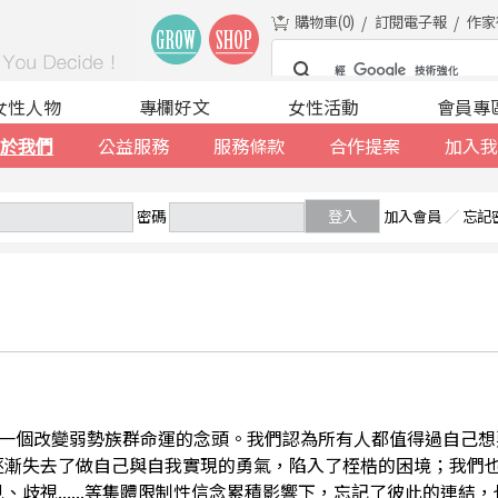
購物車(
0
)
訂閱電子報
作家
女性人物
專欄好文
女性活動
會員專
於我們
公益服務
服務條款
合作提案
加入我
密碼
登入
加入會員
／
忘記
一個改變弱勢族群命運的念頭。我們認為所有人都值得過自己想
逐漸失去了做自己與自我實現的勇氣，陷入了桎梏的困境；我們
、歧視......等集體限制性信念累積影響下，忘記了彼此的連結