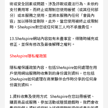
術或安全因素或問題、涉及詐欺或違法行為、未依約
支付費用等，而終止或限制您使用帳號（或其任何部
分）或本服務之使用，並將本服務內任何「會員內
容」加以移除並刪除。此外，當您使用被終止或限制
時，SheAspire對您或任何第三人均不承擔責任。
13.SheAspire網站內容如有未盡事宜，得隨時補充或
修正，並保有修改及最後解釋之權利。
SheAspire隱私權政策
隱私權保護政策內容，包括SheAspire如何處理在用
戶使用網站服務時收集到的身份識別資料，也包括
SheAspire如何處理在商業夥伴合作時分享的任何身
份識別資料。
1.資料收集及使用方式 SheAspire在您註冊帳號、
購買商品或服務、參加活動或贈獎遊戲時，我們會收
集您的個人資料或您於上述使用時所提供或產生的資