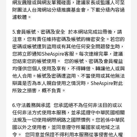
網友餽贈或與網友單獨碰面，建議家長或監護人可至
財團法人台灣網站分級推廣基金會，下載分級內容過
濾軟體。
5.會員帳號、密碼及安全 於本網站完成註冊後，請
注意，您有責任維持密碼及帳號的機密安全。若您的
密碼或帳號遭到盜用或有其他任何安全問題發生時，
您將立即通知SheAspire客服。每次連線完畢，建議
您結束您的帳號使用。 您的帳號、密碼及會員權益
均僅供您個人使用及享有，不得轉借、轉讓他人或與
他人合用。帳號及密碼遭盜用、不當使用或其他無法
辯識是否為本人親自使用之情況時，SheAspire對此
所致之損害，概不負責。
6.守法義務與承諾 您承諾絕不為任何非法目的或以
任何非法方式使用本服務，並承諾遵守中華民國相關
法規及一切使用網際網路之國際慣例。您若係中華民
國以外之使用者，並同意遵守所屬國家或地域之法
令。 您同意並保證不得利用本服務從事侵害他人權