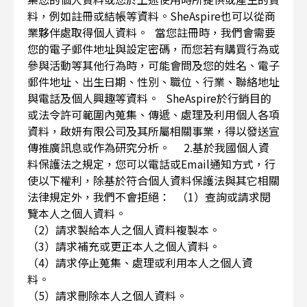
料，例如註冊或結帳等資料。SheAspire也可以從商
業夥伴處取得個人資料。 當您註冊時，我們會需要
您的電子郵件地址與設定密碼，而您若有購買行為或
參與活動等其他行為時，可能會問及您的姓名、電子
郵件地址、出生日期、性別、職位、行業、聯絡地址
與電話及個人興趣等資料。 SheAspire於行銷目的
或法令許可範圍內蒐集、傳遞、處理及利用個人各項
資料，啟妍有限公司及其所屬相關事業，得以發送宣
傳推廣訊息或作為研究分析。 2.基於我國個人資
料保護法之規定，您可以電話或Email通知方式，行
使以下權利，除基於符合個人資料保護法與其它相關
法律規定外，我們不會拒絕： （1）查詢或請求閱
覽本人之個人資料。
（2）請求製給本人之個人資料複製本。
（3）請求補充或更正本人之個人資料。
（4）請求停止蒐集、處理或利用本人之個人資
料。
（5）請求刪除本人之個人資料。