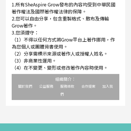
1.所有SheAspire Grow發布的內容均受到中華民國
著作權法及國際著作權法律的保障。
2.您可以自由分享，包含重製格式、散布及傳輸
Grow著作。
3.您須遵守：
（1）不得以任何方式將Grow平台上著作挪用，作
為您個人或團體背書使用。
（2）分享需標示來源或著作人或授權人姓名。
（3）非商業性運用。
（4）在不變更、變形或修改著作內容時使用。
組織簡介：
關於我們
公益服務
服務條款
合作提案
加入我
們