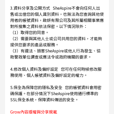
3.資料分享及公開方式 SheAspire不會向任何人出
售或出借您的個人識別資料，也無法為您查詢其他使
用者的帳號資料，啟妍有限公司及其所屬相關事業應
對所搜集之資料依法保密。以下情況除外：
（1）取得您的同意。
（2）需要與其他人士或公司共用您的資料，才能夠
提供您要求的產品或服務。
（3）有違法、損害SheAspire或他人行為發生、協
助警政單位調查或應法令或政府機關的要求。
4.修改個人資料及偏好設定 您可在任何時候修改服
務使用、個人帳號資料及偏好設定的權力。
5.保全為保障您的隱私及安全 您的帳號資料會用密
碼保護。在部分情況下SheAspire使用通行標準的
SSL保全系統，保障資料傳送的安全。
Grow內容版權與分享規範