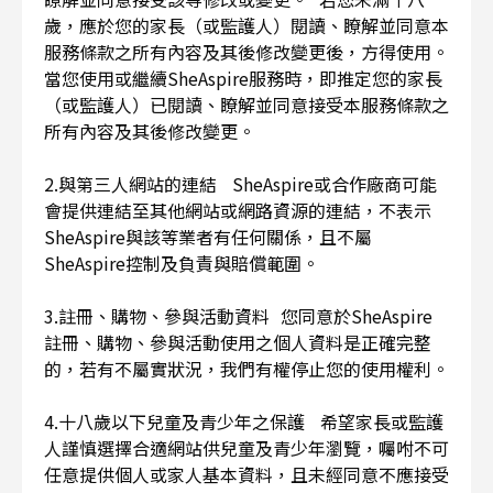
歲，應於您的家長（或監護人）閱讀、瞭解並同意本
服務條款之所有內容及其後修改變更後，方得使用。
當您使用或繼續SheAspire服務時，即推定您的家長
（或監護人）已閱讀、瞭解並同意接受本服務條款之
所有內容及其後修改變更。
2.與第三人網站的連結 SheAspire或合作廠商可能
會提供連結至其他網站或網路資源的連結，不表示
SheAspire與該等業者有任何關係，且不屬
SheAspire控制及負責與賠償範圍。
3.註冊、購物、參與活動資料 您同意於SheAspire
註冊、購物、參與活動使用之個人資料是正確完整
的，若有不屬實狀況，我們有權停止您的使用權利。
4.十八歲以下兒童及青少年之保護 希望家長或監護
人謹慎選擇合適網站供兒童及青少年瀏覽，囑咐不可
任意提供個人或家人基本資料，且未經同意不應接受