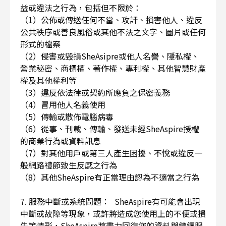
益或違法之行為，包括但不限於：
（1）公佈或傳送任何不當、攻訐、損害他人、違反
公共秩序或善良風俗或其他不法之文字、圖片或任何
形式的檔案
（2）侵害或毀損SheAsipre或他人名譽、隱私權、
營業秘密、商標權、著作權、專利權、其他智慧財產
權及其他權利等
（3）違反依法律或契約所應負之保密義務
（4）冒用他人名義使用
（5）傳輸或散佈電腦病毒
（6）從事、刊載、傳輸、發送未經SheAspire授權
的商業行為或資料訊息
（7）對其他用戶或第三人產生困擾、不悅或違反一
般網路禮節致生反感之行為
（8）其他SheAspire有正當理由認為不適當之行為
7. 服務中斷或系統問題： SheAspire有可能會出現
中斷或故障等現象，或許將造成您使用上的不便或損
失等情形，SheAspire將盡力回復您的資料與繼續服