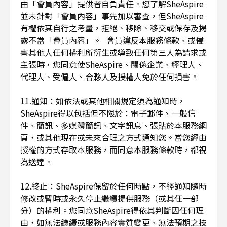
由「會員內容」提供者自負責任。您了解SheAspire
並未針對「會員內容」事先加以審查，但SheAspire
有權依其自行之考量，拒絕、移除、移交或保存及揭
露不當「會員內容」。 會員違反本服務條款、或侵
害其他人任何權利所衍生或導致任何第三人為請求或
主張時，您同意使SheAspire、關係企業、經理人、
代理人、受僱人、合夥人及授權人免於任何損害。
11.通知：如依法或其他相關規定須為通知時，
SheAspire得以包括但不限於：電子郵件、一般信
件、簡訊、多媒體簡訊、文字訊息、張貼於本服務網
頁，或其他現在或未來合理之方式通知您。當您經由
授權的方式存取本服務，而同意本服務條款時，都視
為送達。
12.終止：SheAspire保留於任何時點，不經通知隨時
修改或暫時或永久停止繼續提供服務（或其任一部
分）的權利。您同意SheAspire得依其判斷因任何理
由，如無法繼續或服務內容實質變更、無法預期之技