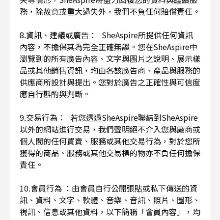
務，除故意或重大過失外，我們不負任何賠償責任。
8.資訊、建議或廣告： SheAspire所提供任何資訊
內容，不擔保其為完全正確無誤。您在SheAspire中
瀏覽到的所有廣告內容、文字與圖片之說明、展示樣
品或其他銷售資訊，均由各該廣告商、產品與服務的
供應商所設計與提出。您對於廣告之正確性與可信度
應自行斟酌與判斷。
9.交易行為： 若您透過SheAspire聯結到SheAspire
以外的網站進行交易，我們聲明絕不介入您與廠商或
個人間的任何買賣、服務或其他交易行為，對於您所
獲得的商品、服務或其他交易標的物亦不負任何擔保
責任。
10.會員行為 ：由會員自行公開張貼或私下傳送的資
訊、資料、文字、軟體、音樂、音訊、照片、圖形、
視訊、信息或其他資料，以下簡稱「會員內容」，均