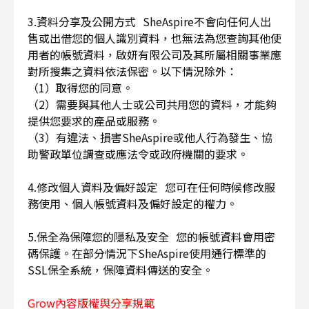
3.資料分享及公開方式 SheAspire不會向任何人出
售或出借您的個人識別資料，也無法為您查詢其他使
用者的帳號資料，啟妍有限公司及其所屬相關事業應
對所搜集之資料依法保密。以下情況除外：
（1）取得您的同意。
（2）需要與其他人士或公司共用您的資料，才能夠
提供您要求的產品或服務。
（3）有違法、損害SheAspire或他人行為發生、協
助警政單位調查或應法令或政府機關的要求。
4.修改個人資料及偏好設定 您可在任何時候修改服
務使用、個人帳號資料及偏好設定的權力。
5.保全為保障您的隱私及安全 您的帳號資料會用密
碼保護。在部分情況下SheAspire使用通行標準的
SSL保全系統，保障資料傳送的安全。
Grow內容版權與分享規範