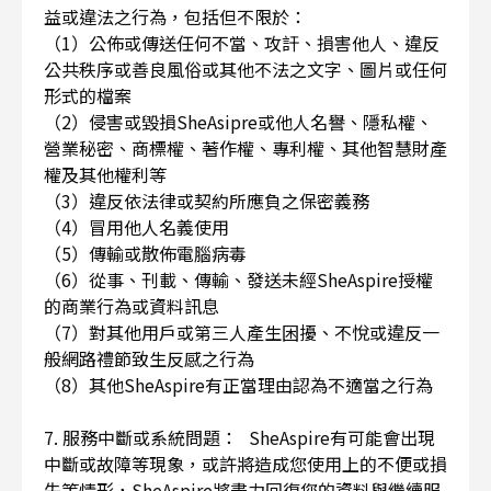
益或違法之行為，包括但不限於：
（1）公佈或傳送任何不當、攻訐、損害他人、違反
公共秩序或善良風俗或其他不法之文字、圖片或任何
形式的檔案
（2）侵害或毀損SheAsipre或他人名譽、隱私權、
營業秘密、商標權、著作權、專利權、其他智慧財產
權及其他權利等
（3）違反依法律或契約所應負之保密義務
（4）冒用他人名義使用
（5）傳輸或散佈電腦病毒
（6）從事、刊載、傳輸、發送未經SheAspire授權
的商業行為或資料訊息
（7）對其他用戶或第三人產生困擾、不悅或違反一
般網路禮節致生反感之行為
（8）其他SheAspire有正當理由認為不適當之行為
7. 服務中斷或系統問題： SheAspire有可能會出現
中斷或故障等現象，或許將造成您使用上的不便或損
失等情形，SheAspire將盡力回復您的資料與繼續服