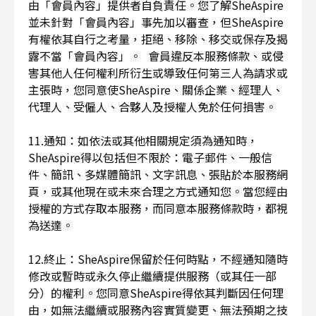
由「會員內容」提供者自負責任。您了解SheAspire
並未針對「會員內容」事先加以審查，但SheAspire
有權依其自行之考量，拒絕、移除、移交或保存及揭
露不當「會員內容」。 會員違反本服務條款、或侵
害其他人任何權利所衍生或導致任何第三人為請求或
主張時，您同意使SheAspire、關係企業、經理人、
代理人、受僱人、合夥人及授權人免於任何損害。
11.通知：如依法或其他相關規定須為通知時，
SheAspire得以包括但不限於：電子郵件、一般信
件、簡訊、多媒體簡訊、文字訊息、張貼於本服務網
頁，或其他現在或未來合理之方式通知您。當您經由
授權的方式存取本服務，而同意本服務條款時，都視
為送達。
12.終止：SheAspire保留於任何時點，不經通知隨時
修改或暫時或永久停止繼續提供服務（或其任一部
分）的權利。您同意SheAspire得依其判斷因任何理
由，如無法繼續或服務內容實質變更、無法預期之技