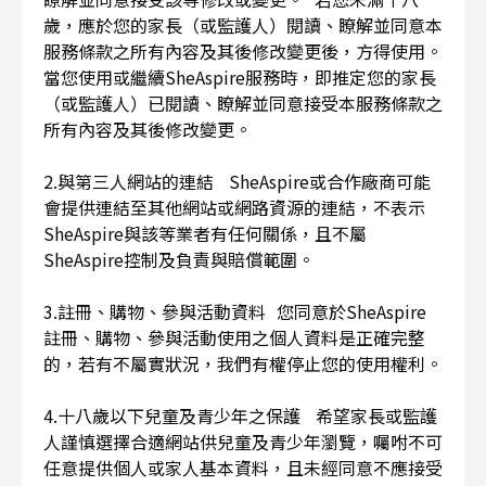
歲，應於您的家長（或監護人）閱讀、瞭解並同意本
服務條款之所有內容及其後修改變更後，方得使用。
當您使用或繼續SheAspire服務時，即推定您的家長
（或監護人）已閱讀、瞭解並同意接受本服務條款之
所有內容及其後修改變更。
2.與第三人網站的連結 SheAspire或合作廠商可能
會提供連結至其他網站或網路資源的連結，不表示
SheAspire與該等業者有任何關係，且不屬
SheAspire控制及負責與賠償範圍。
3.註冊、購物、參與活動資料 您同意於SheAspire
註冊、購物、參與活動使用之個人資料是正確完整
的，若有不屬實狀況，我們有權停止您的使用權利。
4.十八歲以下兒童及青少年之保護 希望家長或監護
人謹慎選擇合適網站供兒童及青少年瀏覽，囑咐不可
任意提供個人或家人基本資料，且未經同意不應接受