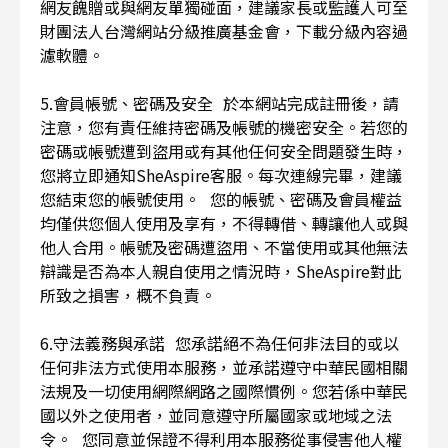
網友餽贈或與網友單獨碰面，建議家長或監護人可至
財團法人台灣網站分級推廣基金會，下載分級內容過
濾軟體。
5.會員帳號、密碼及安全 於本網站完成註冊後，請
注意，您有責任維持密碼及帳號的機密安全。若您的
密碼或帳號遭到盜用或有其他任何安全問題發生時，
您將立即通知SheAspire客服。每次連線完畢，建議
您結束您的帳號使用。 您的帳號、密碼及會員權益
均僅供您個人使用及享有，不得轉借、轉讓他人或與
他人合用。帳號及密碼遭盜用、不當使用或其他無法
辯識是否為本人親自使用之情況時，SheAspire對此
所致之損害，概不負責。
6.守法義務與承諾 您承諾絕不為任何非法目的或以
任何非法方式使用本服務，並承諾遵守中華民國相關
法規及一切使用網際網路之國際慣例。您若係中華民
國以外之使用者，並同意遵守所屬國家或地域之法
令。 您同意並保證不得利用本服務從事侵害他人權