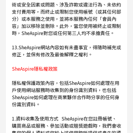
術或安全因素或問題、涉及詐欺或違法行為、未依約
支付費用等，而終止或限制您使用帳號（或其任何部
分）或本服務之使用，並將本服務內任何「會員內
容」加以移除並刪除。此外，當您使用被終止或限制
時，SheAspire對您或任何第三人均不承擔責任。
13.SheAspire網站內容如有未盡事宜，得隨時補充或
修正，並保有修改及最後解釋之權利。
SheAspire隱私權政策
隱私權保護政策內容，包括SheAspire如何處理在用
戶使用網站服務時收集到的身份識別資料，也包括
SheAspire如何處理在商業夥伴合作時分享的任何身
份識別資料。
1.資料收集及使用方式 SheAspire在您註冊帳號、
購買商品或服務、參加活動或贈獎遊戲時，我們會收
集您的個人資料或您於上述使用時所提供或產生的資