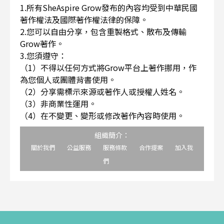
1.所有SheAspire Grow發布的內容均受到中華民國
著作權法及國際著作權法律的保障。
2.您可以自由分享，包含重製格式、散布及傳輸
Grow著作。
3.您須遵守：
（1）不得以任何方式將Grow平台上著作挪用，作
為您個人或團體背書使用。
（2）分享需標示來源或著作人或授權人姓名。
（3）非商業性運用。
（4）在不變更、變形或修改著作內容時使用。
組織簡介：
關於我們
公益服務
服務條款
合作提案
加入我
們