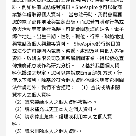
料，例如註冊或結帳等資料。SheAspire也可以從商
業夥伴處取得個人資料。 當您註冊時，我們會需要
您的電子郵件地址與設定密碼，而您若有購買行為或
參與活動等其他行為時，可能會問及您的姓名、電子
郵件地址、出生日期、性別、職位、行業、聯絡地址
與電話及個人興趣等資料。 SheAspire於行銷目的
或法令許可範圍內蒐集、傳遞、處理及利用個人各項
資料，啟妍有限公司及其所屬相關事業，得以發送宣
傳推廣訊息或作為研究分析。 2.基於我國個人資
料保護法之規定，您可以電話或Email通知方式，行
使以下權利，除基於符合個人資料保護法與其它相關
法律規定外，我們不會拒絕： （1）查詢或請求閱
覽本人之個人資料。
（2）請求製給本人之個人資料複製本。
（3）請求補充或更正本人之個人資料。
（4）請求停止蒐集、處理或利用本人之個人資
料。
（5）請求刪除本人之個人資料。