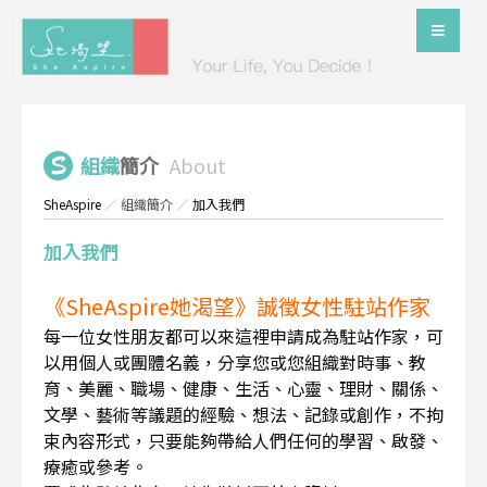
組織
簡介
About
SheAspire
／
組織簡介
／
加入我們
加入我們
《SheAspire她渴望》誠徵女性駐站作家
每一位女性朋友都可以來這裡申請成為駐站作家，可
以用個人或團體名義，分享您或您組織對時事、教
育、美麗、職場、健康、生活、心靈、理財、關係、
文學、藝術等議題的經驗、想法、記錄或創作，不拘
束內容形式，只要能夠帶給人們任何的學習、啟發、
療癒或參考。