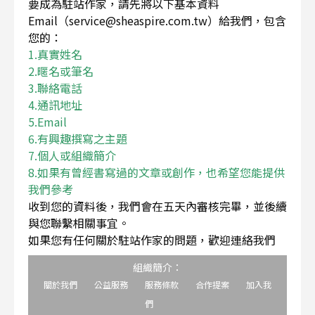
要成為駐站作家，請先將以下基本資料
Email（service@sheaspire.com.tw）給我們，包含
您的：
1.真實姓名
2.暱名或筆名
3.聯絡電話
4.通訊地址
5.Email
6.有興趣撰寫之主題
7.個人或組織簡介
8.如果有曾經書寫過的文章或創作，也希望您能提供
我們參考
收到您的資料後，我們會在五天內審核完畢，並後續
與您聯繫相關事宜。
如果您有任何關於駐站作家的問題，歡迎連絡我們
組織簡介：
關於我們
公益服務
服務條款
合作提案
加入我
們