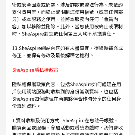
術或安全因素或問題、涉及詐欺或違法行為、未依約
支付費用等，而終止或限制您使用帳號（或其任何部
分）或本服務之使用，並將本服務內任何「會員內
容」加以移除並刪除。此外，當您使用被終止或限制
時，SheAspire對您或任何第三人均不承擔責任。
13.SheAspire網站內容如有未盡事宜，得隨時補充或
修正，並保有修改及最後解釋之權利。
SheAspire隱私權政策
隱私權保護政策內容，包括SheAspire如何處理在用
戶使用網站服務時收集到的身份識別資料，也包括
SheAspire如何處理在商業夥伴合作時分享的任何身
份識別資料。
1.資料收集及使用方式 SheAspire在您註冊帳號、
購買商品或服務、參加活動或贈獎遊戲時，我們會收
集您的個人資料或您於上述使用時所提供或產生的資