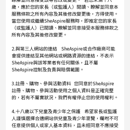
歲，應於您的家長（或監護人）閱讀、瞭解並同意本
服務條款之所有內容及其後修改變更後，方得使用。
當您使用或繼續SheAspire服務時，即推定您的家長
（或監護人）已閱讀、瞭解並同意接受本服務條款之
所有內容及其後修改變更。
2.與第三人網站的連結 SheAspire或合作廠商可能
會提供連結至其他網站或網路資源的連結，不表示
SheAspire與該等業者有任何關係，且不屬
SheAspire控制及負責與賠償範圍。
3.註冊、購物、參與活動資料 您同意於SheAspire
註冊、購物、參與活動使用之個人資料是正確完整
的，若有不屬實狀況，我們有權停止您的使用權利。
4.十八歲以下兒童及青少年之保護 希望家長或監護
人謹慎選擇合適網站供兒童及青少年瀏覽，囑咐不可
任意提供個人或家人基本資料，且未經同意不應接受