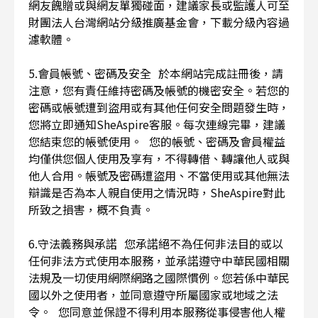
網友餽贈或與網友單獨碰面，建議家長或監護人可至
財團法人台灣網站分級推廣基金會，下載分級內容過
濾軟體。
5.會員帳號、密碼及安全 於本網站完成註冊後，請
注意，您有責任維持密碼及帳號的機密安全。若您的
密碼或帳號遭到盜用或有其他任何安全問題發生時，
您將立即通知SheAspire客服。每次連線完畢，建議
您結束您的帳號使用。 您的帳號、密碼及會員權益
均僅供您個人使用及享有，不得轉借、轉讓他人或與
他人合用。帳號及密碼遭盜用、不當使用或其他無法
辯識是否為本人親自使用之情況時，SheAspire對此
所致之損害，概不負責。
6.守法義務與承諾 您承諾絕不為任何非法目的或以
任何非法方式使用本服務，並承諾遵守中華民國相關
法規及一切使用網際網路之國際慣例。您若係中華民
國以外之使用者，並同意遵守所屬國家或地域之法
令。 您同意並保證不得利用本服務從事侵害他人權