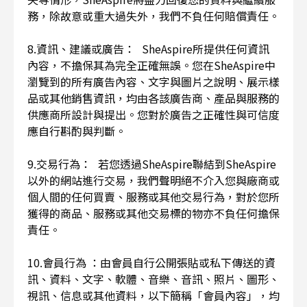
務，除故意或重大過失外，我們不負任何賠償責任。
8.資訊、建議或廣告： SheAspire所提供任何資訊
內容，不擔保其為完全正確無誤。您在SheAspire中
瀏覽到的所有廣告內容、文字與圖片之說明、展示樣
品或其他銷售資訊，均由各該廣告商、產品與服務的
供應商所設計與提出。您對於廣告之正確性與可信度
應自行斟酌與判斷。
9.交易行為： 若您透過SheAspire聯結到SheAspire
以外的網站進行交易，我們聲明絕不介入您與廠商或
個人間的任何買賣、服務或其他交易行為，對於您所
獲得的商品、服務或其他交易標的物亦不負任何擔保
責任。
10.會員行為 ：由會員自行公開張貼或私下傳送的資
訊、資料、文字、軟體、音樂、音訊、照片、圖形、
視訊、信息或其他資料，以下簡稱「會員內容」，均