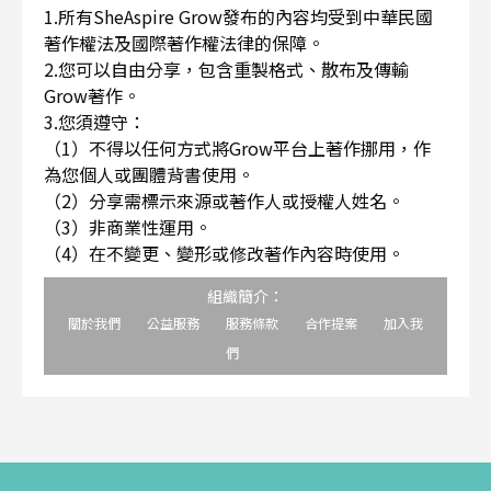
1.所有SheAspire Grow發布的內容均受到中華民國
著作權法及國際著作權法律的保障。
2.您可以自由分享，包含重製格式、散布及傳輸
Grow著作。
3.您須遵守：
（1）不得以任何方式將Grow平台上著作挪用，作
為您個人或團體背書使用。
（2）分享需標示來源或著作人或授權人姓名。
（3）非商業性運用。
（4）在不變更、變形或修改著作內容時使用。
組織簡介：
關於我們
公益服務
服務條款
合作提案
加入我
們