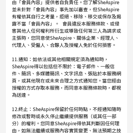
由「會員內容」提供者自負責任。您了解SheAspire
並未針對「會員內容」事先加以審查，但SheAspire
有權依其自行之考量，拒絕、移除、移交或保存及揭
露不當「會員內容」。 會員違反本服務條款、或侵
害其他人任何權利所衍生或導致任何第三人為請求或
主張時，您同意使SheAspire、關係企業、經理人、
代理人、受僱人、合夥人及授權人免於任何損害。
11.通知：如依法或其他相關規定須為通知時，
SheAspire得以包括但不限於：電子郵件、一般信
件、簡訊、多媒體簡訊、文字訊息、張貼於本服務網
頁，或其他現在或未來合理之方式通知您。當您經由
授權的方式存取本服務，而同意本服務條款時，都視
為送達。
12.終止：SheAspire保留於任何時點，不經通知隨時
修改或暫時或永久停止繼續提供服務（或其任一部
分）的權利。您同意SheAspire得依其判斷因任何理
由，如無法繼續或服務內容實質變更、無法預期之技