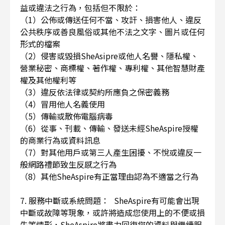
益或違法之行為，包括但不限於：
（1）公佈或傳送任何不當、攻訐、損害他人、違反
公共秩序或善良風俗或其他不法之文字、圖片或任何
形式的檔案
（2）侵害或毀損SheAsipre或他人名譽、隱私權、
營業秘密、商標權、著作權、專利權、其他智慧財產
權及其他權利等
（3）違反依法律或契約所應負之保密義務
（4）冒用他人名義使用
（5）傳輸或散佈電腦病毒
（6）從事、刊載、傳輸、發送未經SheAspire授權
的商業行為或資料訊息
（7）對其他用戶或第三人產生困擾、不悅或違反一
般網路禮節致生反感之行為
（8）其他SheAspire有正當理由認為不適當之行為
7. 服務中斷或系統問題： SheAspire有可能會出現
中斷或故障等現象，或許將造成您使用上的不便或損
失等情形，SheAspire將盡力回復您的資料與繼續服