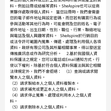
料，例如註冊或結帳等資料。SheAspire也可以從商
業夥伴處取得個人資料。 當您註冊時，我們會需要
您的電子郵件地址與設定密碼，而您若有購買行為或
參與活動等其他行為時，可能會問及您的姓名、電子
郵件地址、出生日期、性別、職位、行業、聯絡地址
與電話及個人興趣等資料。 SheAspire於行銷目的
或法令許可範圍內蒐集、傳遞、處理及利用個人各項
資料，啟妍有限公司及其所屬相關事業，得以發送宣
傳推廣訊息或作為研究分析。 2.基於我國個人資
料保護法之規定，您可以電話或Email通知方式，行
使以下權利，除基於符合個人資料保護法與其它相關
法律規定外，我們不會拒絕： （1）查詢或請求閱
覽本人之個人資料。
（2）請求製給本人之個人資料複製本。
（3）請求補充或更正本人之個人資料。
（4）請求停止蒐集、處理或利用本人之個人資
料。
（5）請求刪除本人之個人資料。