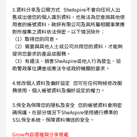
3.資料分享及公開方式 SheAspire不會向任何人出
售或出借您的個人識別資料，也無法為您查詢其他使
用者的帳號資料，啟妍有限公司及其所屬相關事業應
對所搜集之資料依法保密。以下情況除外：
（1）取得您的同意。
（2）需要與其他人士或公司共用您的資料，才能夠
提供您要求的產品或服務。
（3）有違法、損害SheAspire或他人行為發生、協
助警政單位調查或應法令或政府機關的要求。
4.修改個人資料及偏好設定 您可在任何時候修改服
務使用、個人帳號資料及偏好設定的權力。
5.保全為保障您的隱私及安全 您的帳號資料會用密
碼保護。在部分情況下SheAspire使用通行標準的
SSL保全系統，保障資料傳送的安全。
Grow內容版權與分享規範