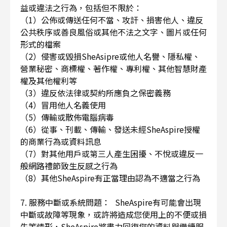
益或違法之行為，包括但不限於：
（1）公佈或傳送任何不當、攻訐、損害他人、違反
公共秩序或善良風俗或其他不法之文字、圖片或任何
形式的檔案
（2）侵害或毀損SheAsipre或他人名譽、隱私權、
營業秘密、商標權、著作權、專利權、其他智慧財產
權及其他權利等
（3）違反依法律或契約所應負之保密義務
（4）冒用他人名義使用
（5）傳輸或散佈電腦病毒
（6）從事、刊載、傳輸、發送未經SheAspire授權
的商業行為或資料訊息
（7）對其他用戶或第三人產生困擾、不悅或違反一
般網路禮節致生反感之行為
（8）其他SheAspire有正當理由認為不適當之行為
7. 服務中斷或系統問題： SheAspire有可能會出現
中斷或故障等現象，或許將造成您使用上的不便或損
失等情形，SheAspire將盡力回復您的資料與繼續服