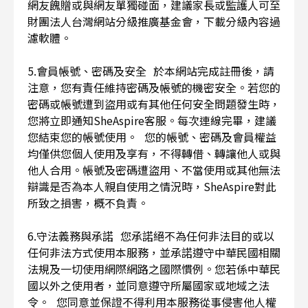
網友餽贈或與網友單獨碰面，建議家長或監護人可至
財團法人台灣網站分級推廣基金會，下載分級內容過
濾軟體。
5.會員帳號、密碼及安全 於本網站完成註冊後，請
注意，您有責任維持密碼及帳號的機密安全。若您的
密碼或帳號遭到盜用或有其他任何安全問題發生時，
您將立即通知SheAspire客服。每次連線完畢，建議
您結束您的帳號使用。 您的帳號、密碼及會員權益
均僅供您個人使用及享有，不得轉借、轉讓他人或與
他人合用。帳號及密碼遭盜用、不當使用或其他無法
辯識是否為本人親自使用之情況時，SheAspire對此
所致之損害，概不負責。
6.守法義務與承諾 您承諾絕不為任何非法目的或以
任何非法方式使用本服務，並承諾遵守中華民國相關
法規及一切使用網際網路之國際慣例。您若係中華民
國以外之使用者，並同意遵守所屬國家或地域之法
令。 您同意並保證不得利用本服務從事侵害他人權