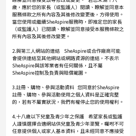
歲，應於您的家長（或監護人）閱讀、瞭解並同意本
服務條款之所有內容及其後修改變更後，方得使用。
當您使用或繼續SheAspire服務時，即推定您的家長
（或監護人）已閱讀、瞭解並同意接受本服務條款之
所有內容及其後修改變更。
2.與第三人網站的連結 SheAspire或合作廠商可能
會提供連結至其他網站或網路資源的連結，不表示
SheAspire與該等業者有任何關係，且不屬
SheAspire控制及負責與賠償範圍。
3.註冊、購物、參與活動資料 您同意於SheAspire
註冊、購物、參與活動使用之個人資料是正確完整
的，若有不屬實狀況，我們有權停止您的使用權利。
4.十八歲以下兒童及青少年之保護 希望家長或監護
人謹慎選擇合適網站供兒童及青少年瀏覽，囑咐不可
任意提供個人或家人基本資料，且未經同意不應接受