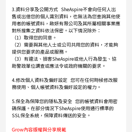
3.資料分享及公開方式 SheAspire不會向任何人出
售或出借您的個人識別資料，也無法為您查詢其他使
用者的帳號資料，啟妍有限公司及其所屬相關事業應
對所搜集之資料依法保密。以下情況除外：
（1）取得您的同意。
（2）需要與其他人士或公司共用您的資料，才能夠
提供您要求的產品或服務。
（3）有違法、損害SheAspire或他人行為發生、協
助警政單位調查或應法令或政府機關的要求。
4.修改個人資料及偏好設定 您可在任何時候修改服
務使用、個人帳號資料及偏好設定的權力。
5.保全為保障您的隱私及安全 您的帳號資料會用密
碼保護。在部分情況下SheAspire使用通行標準的
SSL保全系統，保障資料傳送的安全。
Grow內容版權與分享規範