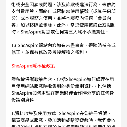
術或安全因素或問題、涉及詐欺或違法行為、未依約
支付費用等，而終止或限制您使用帳號（或其任何部
分）或本服務之使用，並將本服務內任何「會員內
容」加以移除並刪除。此外，當您使用被終止或限制
時，SheAspire對您或任何第三人均不承擔責任。
13.SheAspire網站內容如有未盡事宜，得隨時補充或
修正，並保有修改及最後解釋之權利。
SheAspire隱私權政策
隱私權保護政策內容，包括SheAspire如何處理在用
戶使用網站服務時收集到的身份識別資料，也包括
SheAspire如何處理在商業夥伴合作時分享的任何身
份識別資料。
1.資料收集及使用方式 SheAspire在您註冊帳號、
購買商品或服務、參加活動或贈獎遊戲時，我們會收
集您的個人資料或您於上述使用時所提供或產生的資