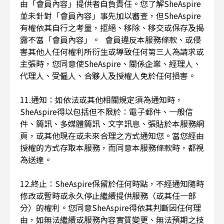
由「會員內容」提供者自負責任。您了解SheAspire
並未針對「會員內容」事先加以審查，但SheAspire
有權依其自行之考量，拒絕、移除、移交或保存及揭
露不當「會員內容」。 會員違反本服務條款、或侵
害其他人任何權利所衍生或導致任何第三人為請求或
主張時，您同意使SheAspire、關係企業、經理人、
代理人、受僱人、合夥人及授權人免於任何損害。
11.通知：如依法或其他相關規定須為通知時，
SheAspire得以包括但不限於：電子郵件、一般信
件、簡訊、多媒體簡訊、文字訊息、張貼於本服務網
頁，或其他現在或未來合理之方式通知您。當您經由
授權的方式存取本服務，而同意本服務條款時，都視
為送達。
12.終止：SheAspire保留於任何時點，不經通知隨時
修改或暫時或永久停止繼續提供服務（或其任一部
分）的權利。您同意SheAspire得依其判斷因任何理
由，如無法繼續或服務內容實質變更、無法預期之技