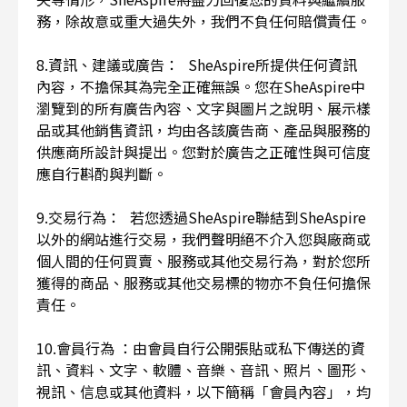
務，除故意或重大過失外，我們不負任何賠償責任。
8.資訊、建議或廣告： SheAspire所提供任何資訊
內容，不擔保其為完全正確無誤。您在SheAspire中
瀏覽到的所有廣告內容、文字與圖片之說明、展示樣
品或其他銷售資訊，均由各該廣告商、產品與服務的
供應商所設計與提出。您對於廣告之正確性與可信度
應自行斟酌與判斷。
9.交易行為： 若您透過SheAspire聯結到SheAspire
以外的網站進行交易，我們聲明絕不介入您與廠商或
個人間的任何買賣、服務或其他交易行為，對於您所
獲得的商品、服務或其他交易標的物亦不負任何擔保
責任。
10.會員行為 ：由會員自行公開張貼或私下傳送的資
訊、資料、文字、軟體、音樂、音訊、照片、圖形、
視訊、信息或其他資料，以下簡稱「會員內容」，均