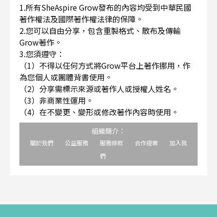
1.所有SheAspire Grow發布的內容均受到中華民國
著作權法及國際著作權法律的保障。
2.您可以自由分享，包含重製格式、散布及傳輸
Grow著作。
3.您須遵守：
（1）不得以任何方式將Grow平台上著作挪用，作
為您個人或團體背書使用。
（2）分享需標示來源或著作人或授權人姓名。
（3）非商業性運用。
（4）在不變更、變形或修改著作內容時使用。
組織簡介：
關於我們
公益服務
服務條款
合作提案
加入我
們