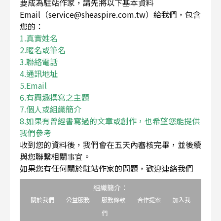
要成為駐站作家，請先將以下基本資料
Email（service@sheaspire.com.tw）給我們，包含
您的：
1.真實姓名
2.暱名或筆名
3.聯絡電話
4.通訊地址
5.Email
6.有興趣撰寫之主題
7.個人或組織簡介
8.如果有曾經書寫過的文章或創作，也希望您能提供
我們參考
收到您的資料後，我們會在五天內審核完畢，並後續
與您聯繫相關事宜。
如果您有任何關於駐站作家的問題，歡迎連絡我們
組織簡介：
關於我們
公益服務
服務條款
合作提案
加入我
們