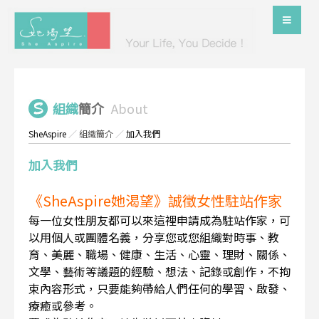
組織
簡介
About
SheAspire
／
組織簡介
／
加入我們
加入我們
《SheAspire她渴望》誠徵女性駐站作家
每一位女性朋友都可以來這裡申請成為駐站作家，可
以用個人或團體名義，分享您或您組織對時事、教
育、美麗、職場、健康、生活、心靈、理財、關係、
文學、藝術等議題的經驗、想法、記錄或創作，不拘
束內容形式，只要能夠帶給人們任何的學習、啟發、
療癒或參考。