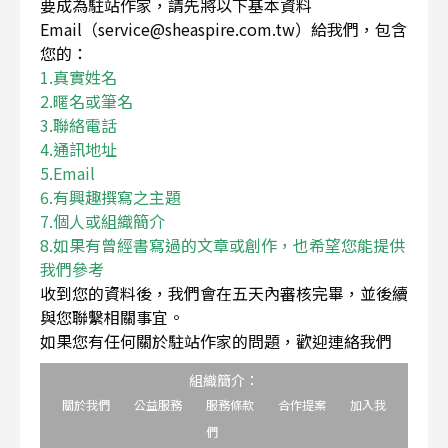
要成為駐站作家，請先將以下基本資料
Email（service@sheaspire.com.tw）給我們，包含
您的：
1.真實姓名
2.暱名或筆名
3.聯絡電話
4.通訊地址
5.Email
6.有興趣撰寫之主題
7.個人或組織簡介
8.如果有曾經書寫過的文章或創作，也希望您能提供
我們參考
收到您的資料後，我們會在五天內審核完畢，並後續
與您聯繫相關事宜。
如果您有任何關於駐站作家的問題，歡迎連絡我們
組織簡介：
關於我們
公益服務
服務條款
合作提案
加入我
們