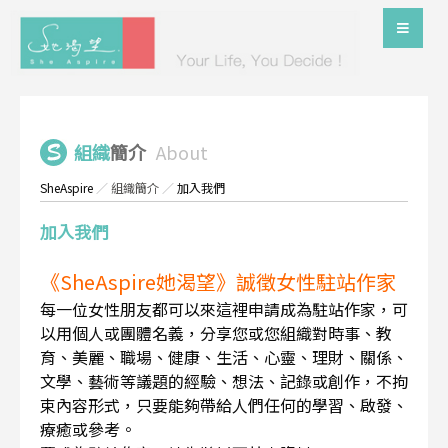
組織
簡介
About
SheAspire
／
組織簡介
／
加入我們
加入我們
《SheAspire她渴望》誠徵女性駐站作家
每一位女性朋友都可以來這裡申請成為駐站作家，可
以用個人或團體名義，分享您或您組織對時事、教
育、美麗、職場、健康、生活、心靈、理財、關係、
文學、藝術等議題的經驗、想法、記錄或創作，不拘
束內容形式，只要能夠帶給人們任何的學習、啟發、
療癒或參考。