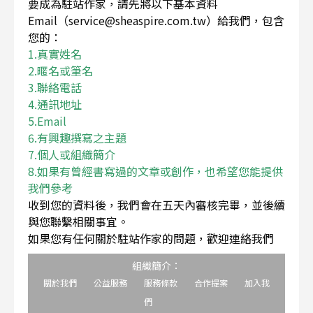
要成為駐站作家，請先將以下基本資料
Email（service@sheaspire.com.tw）給我們，包含
您的：
1.真實姓名
2.暱名或筆名
3.聯絡電話
4.通訊地址
5.Email
6.有興趣撰寫之主題
7.個人或組織簡介
8.如果有曾經書寫過的文章或創作，也希望您能提供
我們參考
收到您的資料後，我們會在五天內審核完畢，並後續
與您聯繫相關事宜。
如果您有任何關於駐站作家的問題，歡迎連絡我們
組織簡介：
關於我們
公益服務
服務條款
合作提案
加入我
們