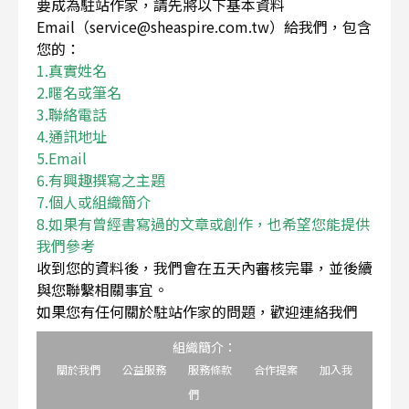
要成為駐站作家，請先將以下基本資料
Email（service@sheaspire.com.tw）給我們，包含
您的：
1.真實姓名
2.暱名或筆名
3.聯絡電話
4.通訊地址
5.Email
6.有興趣撰寫之主題
7.個人或組織簡介
8.如果有曾經書寫過的文章或創作，也希望您能提供
我們參考
收到您的資料後，我們會在五天內審核完畢，並後續
與您聯繫相關事宜。
如果您有任何關於駐站作家的問題，歡迎連絡我們
組織簡介：
關於我們
公益服務
服務條款
合作提案
加入我
們