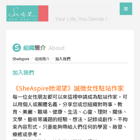
組織
簡介
About
SheAspire
／
組織簡介
／
加入我們
加入我們
《SheAspire她渴望》誠徵女性駐站作家
每一位女性朋友都可以來這裡申請成為駐站作家，可
以用個人或團體名義，分享您或您組織對時事、教
育、美麗、職場、健康、生活、心靈、理財、關係、
文學、藝術等議題的經驗、想法、記錄或創作，不拘
束內容形式，只要能夠帶給人們任何的學習、啟發、
療癒或參考。