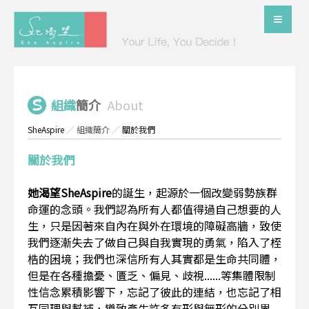
組織
簡介
About
SheAspire
／
組織簡介
／
關於我們
關於我們
她渴望SheAspire
的誕生，起源於一個改變弱勢族群
命運的念頭。我們認為所有人都值得過自己想要的人
生，只是因著來自內在與外在環境的障礙高牆，致使
我們逐漸失去了做自己與自我實現的勇氣，陷入了桎
梏的困境；我們也深信所有人其實都是生命共同體，
但是在各種擔憂、匱乏、偏見、歧視......等集體限制
性信念累積影響下，忘記了彼此的連結，也忘記了相
互同理與幫補，導致產生許多有形與無形的分別界