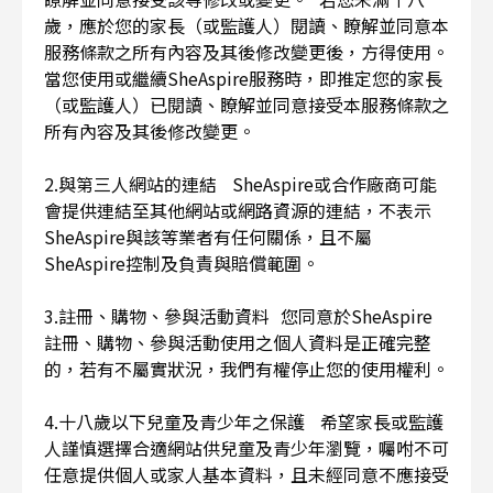
歲，應於您的家長（或監護人）閱讀、瞭解並同意本
服務條款之所有內容及其後修改變更後，方得使用。
當您使用或繼續SheAspire服務時，即推定您的家長
（或監護人）已閱讀、瞭解並同意接受本服務條款之
所有內容及其後修改變更。
2.與第三人網站的連結 SheAspire或合作廠商可能
會提供連結至其他網站或網路資源的連結，不表示
SheAspire與該等業者有任何關係，且不屬
SheAspire控制及負責與賠償範圍。
3.註冊、購物、參與活動資料 您同意於SheAspire
註冊、購物、參與活動使用之個人資料是正確完整
的，若有不屬實狀況，我們有權停止您的使用權利。
4.十八歲以下兒童及青少年之保護 希望家長或監護
人謹慎選擇合適網站供兒童及青少年瀏覽，囑咐不可
任意提供個人或家人基本資料，且未經同意不應接受