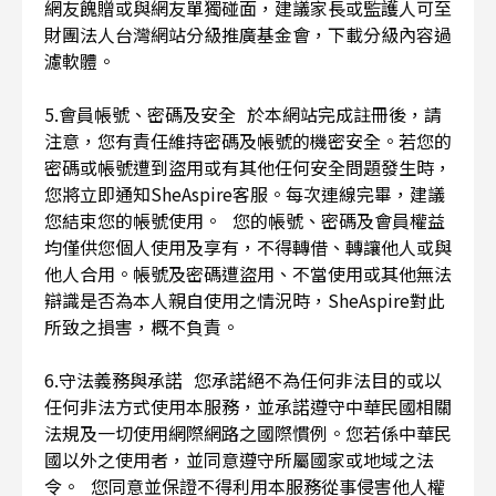
網友餽贈或與網友單獨碰面，建議家長或監護人可至
財團法人台灣網站分級推廣基金會，下載分級內容過
濾軟體。
5.會員帳號、密碼及安全 於本網站完成註冊後，請
注意，您有責任維持密碼及帳號的機密安全。若您的
密碼或帳號遭到盜用或有其他任何安全問題發生時，
您將立即通知SheAspire客服。每次連線完畢，建議
您結束您的帳號使用。 您的帳號、密碼及會員權益
均僅供您個人使用及享有，不得轉借、轉讓他人或與
他人合用。帳號及密碼遭盜用、不當使用或其他無法
辯識是否為本人親自使用之情況時，SheAspire對此
所致之損害，概不負責。
6.守法義務與承諾 您承諾絕不為任何非法目的或以
任何非法方式使用本服務，並承諾遵守中華民國相關
法規及一切使用網際網路之國際慣例。您若係中華民
國以外之使用者，並同意遵守所屬國家或地域之法
令。 您同意並保證不得利用本服務從事侵害他人權