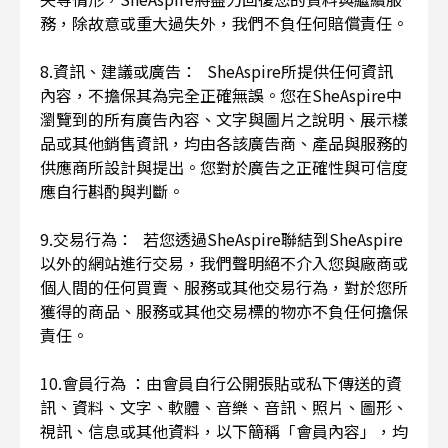
務，除故意或重大過失外，我們不負任何賠償責任。
8.資訊、建議或廣告： SheAspire所提供任何資訊
內容，不擔保其為完全正確無誤。您在SheAspire中
瀏覽到的所有廣告內容、文字與圖片之說明、展示樣
品或其他銷售資訊，均由各該廣告商、產品與服務的
供應商所設計與提出。您對於廣告之正確性與可信度
應自行斟酌與判斷。
9.交易行為： 若您透過SheAspire聯結到SheAspire
以外的網站進行交易，我們聲明絕不介入您與廠商或
個人間的任何買賣、服務或其他交易行為，對於您所
獲得的商品、服務或其他交易標的物亦不負任何擔保
責任。
10.會員行為 ：由會員自行公開張貼或私下傳送的資
訊、資料、文字、軟體、音樂、音訊、照片、圖形、
視訊、信息或其他資料，以下簡稱「會員內容」，均