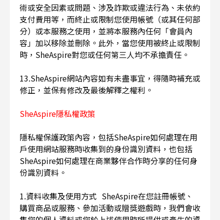
術或安全因素或問題、涉及詐欺或違法行為、未依約
支付費用等，而終止或限制您使用帳號（或其任何部
分）或本服務之使用，並將本服務內任何「會員內
容」加以移除並刪除。此外，當您使用被終止或限制
時，SheAspire對您或任何第三人均不承擔責任。
13.SheAspire網站內容如有未盡事宜，得隨時補充或
修正，並保有修改及最後解釋之權利。
SheAspire隱私權政策
隱私權保護政策內容，包括SheAspire如何處理在用
戶使用網站服務時收集到的身份識別資料，也包括
SheAspire如何處理在商業夥伴合作時分享的任何身
份識別資料。
1.資料收集及使用方式 SheAspire在您註冊帳號、
購買商品或服務、參加活動或贈獎遊戲時，我們會收
集您的個人資料或您於上述使用時所提供或產生的資