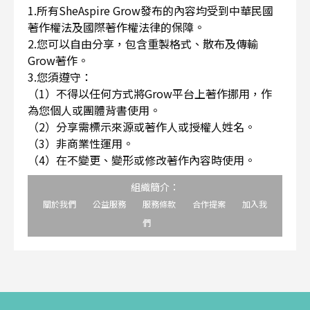
1.所有SheAspire Grow發布的內容均受到中華民國
著作權法及國際著作權法律的保障。
2.您可以自由分享，包含重製格式、散布及傳輸
Grow著作。
3.您須遵守：
（1）不得以任何方式將Grow平台上著作挪用，作
為您個人或團體背書使用。
（2）分享需標示來源或著作人或授權人姓名。
（3）非商業性運用。
（4）在不變更、變形或修改著作內容時使用。
組織簡介：
關於我們
公益服務
服務條款
合作提案
加入我
們