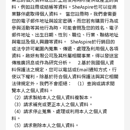
料，例如註冊或結帳等資料。SheAspire也可以從商
業夥伴處取得個人資料。 當您註冊時，我們會需要
您的電子郵件地址與設定密碼，而您若有購買行為或
參與活動等其他行為時，可能會問及您的姓名、電子
郵件地址、出生日期、性別、職位、行業、聯絡地址
與電話及個人興趣等資料。 SheAspire於行銷目的
或法令許可範圍內蒐集、傳遞、處理及利用個人各項
資料，啟妍有限公司及其所屬相關事業，得以發送宣
傳推廣訊息或作為研究分析。 2.基於我國個人資
料保護法之規定，您可以電話或Email通知方式，行
使以下權利，除基於符合個人資料保護法與其它相關
法律規定外，我們不會拒絕： （1）查詢或請求閱
覽本人之個人資料。
（2）請求製給本人之個人資料複製本。
（3）請求補充或更正本人之個人資料。
（4）請求停止蒐集、處理或利用本人之個人資
料。
（5）請求刪除本人之個人資料。