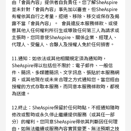
由「會員內容」提供者自負責任。您了解SheAspire
並未針對「會員內容」事先加以審查，但SheAspire
有權依其自行之考量，拒絕、移除、移交或保存及揭
露不當「會員內容」。 會員違反本服務條款、或侵
害其他人任何權利所衍生或導致任何第三人為請求或
主張時，您同意使SheAspire、關係企業、經理人、
代理人、受僱人、合夥人及授權人免於任何損害。
11.通知：如依法或其他相關規定須為通知時，
SheAspire得以包括但不限於：電子郵件、一般信
件、簡訊、多媒體簡訊、文字訊息、張貼於本服務網
頁，或其他現在或未來合理之方式通知您。當您經由
授權的方式存取本服務，而同意本服務條款時，都視
為送達。
12.終止：SheAspire保留於任何時點，不經通知隨時
修改或暫時或永久停止繼續提供服務（或其任一部
分）的權利。您同意SheAspire得依其判斷因任何理
由，如無法繼續或服務內容實質變更、無法預期之技