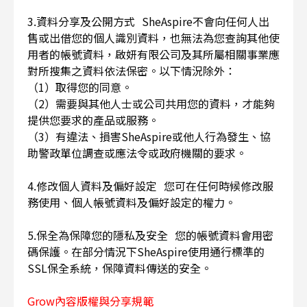
3.資料分享及公開方式 SheAspire不會向任何人出
售或出借您的個人識別資料，也無法為您查詢其他使
用者的帳號資料，啟妍有限公司及其所屬相關事業應
對所搜集之資料依法保密。以下情況除外：
（1）取得您的同意。
（2）需要與其他人士或公司共用您的資料，才能夠
提供您要求的產品或服務。
（3）有違法、損害SheAspire或他人行為發生、協
助警政單位調查或應法令或政府機關的要求。
4.修改個人資料及偏好設定 您可在任何時候修改服
務使用、個人帳號資料及偏好設定的權力。
5.保全為保障您的隱私及安全 您的帳號資料會用密
碼保護。在部分情況下SheAspire使用通行標準的
SSL保全系統，保障資料傳送的安全。
Grow內容版權與分享規範