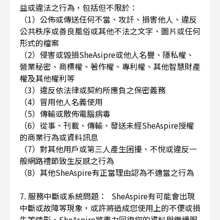
益或違法之行為，包括但不限於：
（1）公佈或傳送任何不當、攻訐、損害他人、違反
公共秩序或善良風俗或其他不法之文字、圖片或任何
形式的檔案
（2）侵害或毀損SheAsipre或他人名譽、隱私權、
營業秘密、商標權、著作權、專利權、其他智慧財產
權及其他權利等
（3）違反依法律或契約所應負之保密義務
（4）冒用他人名義使用
（5）傳輸或散佈電腦病毒
（6）從事、刊載、傳輸、發送未經SheAspire授權
的商業行為或資料訊息
（7）對其他用戶或第三人產生困擾、不悅或違反一
般網路禮節致生反感之行為
（8）其他SheAspire有正當理由認為不適當之行為
7. 服務中斷或系統問題： SheAspire有可能會出現
中斷或故障等現象，或許將造成您使用上的不便或損
失等情形，SheAspire將盡力回復您的資料與繼續服