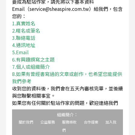
要成為駐站作家，請先將以下基本資料
Email（service@sheaspire.com.tw）給我們，包含
您的：
1.真實姓名
2.暱名或筆名
3.聯絡電話
4.通訊地址
5.Email
6.有興趣撰寫之主題
7.個人或組織簡介
8.如果有曾經書寫過的文章或創作，也希望您能提供
我們參考
收到您的資料後，我們會在五天內審核完畢，並後續
與您聯繫相關事宜。
如果您有任何關於駐站作家的問題，歡迎連絡我們
組織簡介：
關於我們
公益服務
服務條款
合作提案
加入我
們