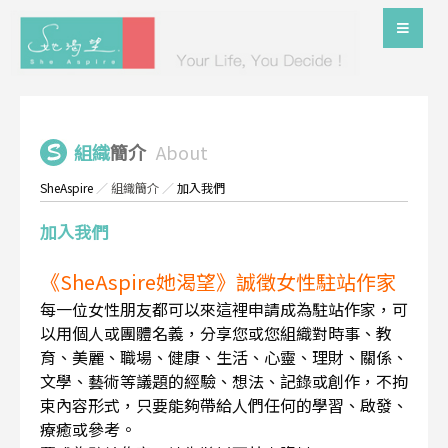
組織
簡介
About
SheAspire
／
組織簡介
／
加入我們
加入我們
《SheAspire她渴望》誠徵女性駐站作家
每一位女性朋友都可以來這裡申請成為駐站作家，可
以用個人或團體名義，分享您或您組織對時事、教
育、美麗、職場、健康、生活、心靈、理財、關係、
文學、藝術等議題的經驗、想法、記錄或創作，不拘
束內容形式，只要能夠帶給人們任何的學習、啟發、
療癒或參考。