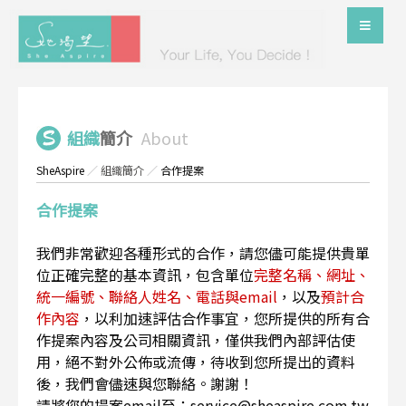
組織
簡介
About
SheAspire
／
組織簡介
／
合作提案
合作提案
我們非常歡迎各種形式的合作，請您儘可能提供貴單
位正確完整的基本資訊，包含單位
完整名稱、網址、
統一編號、聯絡人姓名、電話與email
，以及
預計合
作內容
，以利加速評估合作事宜，您所提供的所有合
作提案內容及公司相關資訊，僅供我們內部評估使
用，絕不對外公佈或流傳，待收到您所提出的資料
後，我們會儘速與您聯絡。謝謝！
請將您的提案email至：service@sheaspire.com.tw