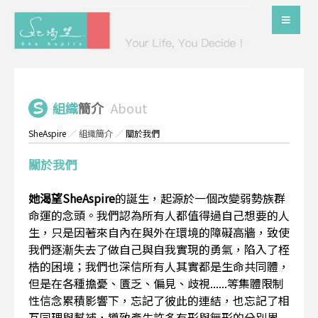
組織
簡介
About
SheAspire
／
組織簡介
／
關於我們
關於我們
她渴望SheAspire
的誕生，起源於一個改變弱勢族群
命運的念頭。我們認為所有人都值得過自己想要的人
生，只是因著來自內在與外在環境的障礙高牆，致使
我們逐漸失去了做自己與自我實現的勇氣，陷入了桎
梏的困境；我們也深信所有人其實都是生命共同體，
但是在各種擔憂、匱乏、偏見、歧視......等集體限制
性信念累積影響下，忘記了彼此的連結，也忘記了相
互同理與幫補，導致產生許多有形與無形的分別界