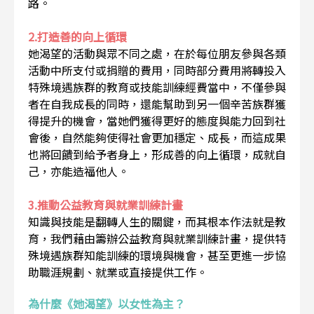
路。
2.打造善的向上循環
她渴望的活動與眾不同之處，在於每位朋友參與各類
活動中所支付或捐贈的費用，同時部分費用將轉投入
特殊境遇族群的教育或技能訓練經費當中，不僅參與
者在自我成長的同時，還能幫助到另一個辛苦族群獲
得提升的機會，當她們獲得更好的態度與能力回到社
會後，自然能夠使得社會更加穩定、成長，而這成果
也將回饋到給予者身上，形成善的向上循環，成就自
己，亦能造福他人。
3.推動公益教育與就業訓練計畫
知識與技能是翻轉人生的關鍵，而其根本作法就是教
育，我們藉由籌辦公益教育與就業訓練計畫，提供特
殊境遇族群知能訓練的環境與機會，甚至更進一步協
助職涯規劃、就業或直接提供工作。
為什麼《她渴望》以女性為主？