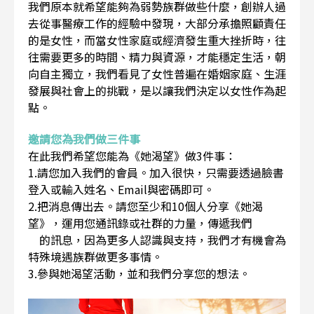
我們原本就希望能夠為弱勢族群做些什麼，創辦人過
去從事醫療工作的經驗中發現，大部分承擔照顧責任
的是女性，而當女性家庭或經濟發生重大挫折時，往
往需要更多的時間、精力與資源，才能穩定生活，朝
向自主獨立，我們看見了女性普遍在婚姻家庭、生涯
發展與社會上的挑戰，是以讓我們決定以女性作為起
點。
邀請您為我們做三件事
在此我們希望您能為《她渴望》做3件事：
1.請您加入我們的會員。加入很快，只需要透過臉書
登入或輸入姓名、Email與密碼即可。
2.把消息傳出去。請您至少和10個人分享《她渴
望》，運用您通訊錄或社群的力量，傳遞我們
的訊息，因為更多人認識與支持，我們才有機會為
特殊境遇族群做更多事情。
3.參與她渴望活動，並和我們分享您的想法。