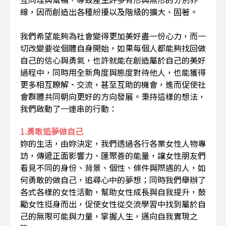
線，因而創造出各種紛擾以及階級的擴大、固著。
我們希望能夠為社會變得更加美好盡一份心力，而一
切改變要從個體自身開始，如果每個人都能夠找回做
自己的信心與勇氣，也許就能在創造屬於自己的美好
過程中，同時用全新角度與態度對待他人，也能獲得
更多相互瞭解、交流，甚至互助的機會，進而促使社
會群體共同朝向更好的方向發展。秉持這樣的想法，
我們啟動了一連串的行動：
1.勇敢追夢做自己
妳的生活，由妳決定，我們透過各行各業女性人物專
訪，傳遞正面影響力、匯聚善的能量，讓女性朋友們
看見不同的身份、背景、個性、條件與際遇的人，如
何勇敢的做自己，追尋心中的夢想；同時我們舉辦了
各式各樣的女性活動，幫助女性成長與自我提升，鼓
勵女性挺身而出，促使女性從交流學習中找到屬於自
己的無限可能與力量，掌握人生，邁向自我實現之