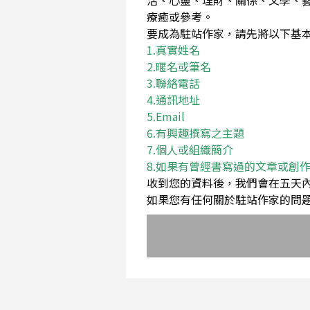
活、心靈、理財、關係、文學、
療癒或參考。
要成為駐站作家，請先將以下基本資料Em
1.真實姓名
2.暱名或筆名
3.聯絡電話
4.通訊地址
5.Email
6.有興趣撰寫之主題
7.個人或組織簡介
8.如果有曾經書寫過的文章或創
收到您的資料後，我們會在五天
如果您有任何關於駐站作家的問