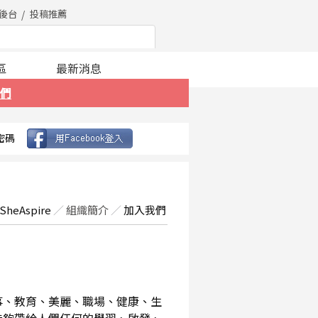
後台
投稿推薦
區
最新消息
們
密碼
SheAspire
／
組織簡介
／
加入我們
事、教育、美麗、職場、健康、生