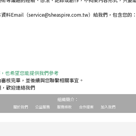
藝術等議題的經驗、想法、記錄或創作，不拘束內容形式，只要
ail（service@sheaspire.com.tw）給我們，包含您的
作，也希望您能提供我們參考
內審核完畢，並後續與您聯繫相關事宜。
題，歡迎連絡我們
組織簡介：
關於我們
公益服務
服務條款
合作提案
加入我們