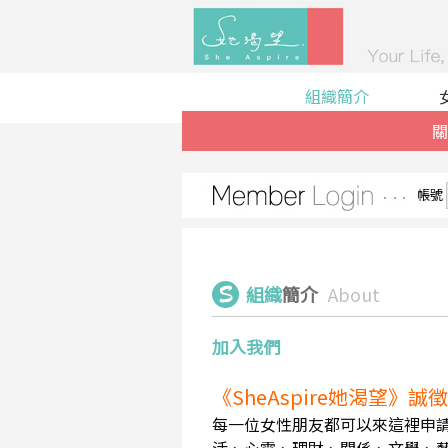
組織簡介
關
帳號
組織
簡介
About
加入我們
《SheAspire她渴望》
每一位女性朋友都可以來這裡申