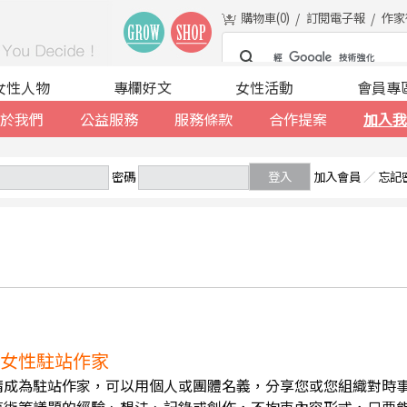
購物車(
0
)
訂閱電子報
作家
女性人物
專欄好文
女性活動
會員專
於我們
公益服務
服務條款
合作提案
加入我
密碼
登入
加入會員
／
忘記
誠徵女性駐站作家
請成為駐站作家，可以用個人或團體名義，分享您或您組織對時