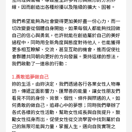
線，因而創造出各種紛擾以及階級的擴大、固著。
我們希望能夠為社會變得更加美好盡一份心力，而一
切改變要從個體自身開始，如果每個人都能夠找回做
自己的信心與勇氣，也許就能在創造屬於自己的美好
過程中，同時用全新角度與態度對待他人，也能獲得
更多相互瞭解、交流，甚至互助的機會，進而促使社
會群體共同朝向更好的方向發展。秉持這樣的想法，
我們啟動了一連串的行動：
1.勇敢追夢做自己
妳的生活，由妳決定，我們透過各行各業女性人物專
訪，傳遞正面影響力、匯聚善的能量，讓女性朋友們
看見不同的身份、背景、個性、條件與際遇的人，如
何勇敢的做自己，追尋心中的夢想；同時我們舉辦了
各式各樣的女性活動，幫助女性成長與自我提升，鼓
勵女性挺身而出，促使女性從交流學習中找到屬於自
己的無限可能與力量，掌握人生，邁向自我實現之