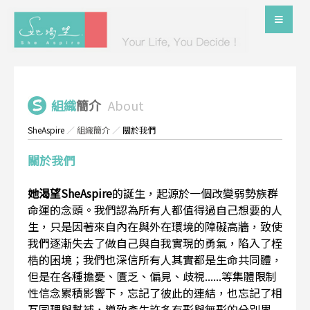
組織
簡介
About
SheAspire
／
組織簡介
／
關於我們
關於我們
她渴望SheAspire
的誕生，起源於一個改變弱勢族群
命運的念頭。我們認為所有人都值得過自己想要的人
生，只是因著來自內在與外在環境的障礙高牆，致使
我們逐漸失去了做自己與自我實現的勇氣，陷入了桎
梏的困境；我們也深信所有人其實都是生命共同體，
但是在各種擔憂、匱乏、偏見、歧視......等集體限制
性信念累積影響下，忘記了彼此的連結，也忘記了相
互同理與幫補，導致產生許多有形與無形的分別界