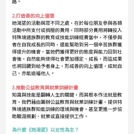
路。
2.打造善的向上循環
她渴望的活動與眾不同之處，在於每位朋友參與各類
活動中所支付或捐贈的費用，同時部分費用將轉投入
特殊境遇族群的教育或技能訓練經費當中，不僅參與
者在自我成長的同時，還能幫助到另一個辛苦族群獲
得提升的機會，當她們獲得更好的態度與能力回到社
會後，自然能夠使得社會更加穩定、成長，而這成果
也將回饋到給予者身上，形成善的向上循環，成就自
己，亦能造福他人。
3.推動公益教育與就業訓練計畫
知識與技能是翻轉人生的關鍵，而其根本作法就是教
育，我們藉由籌辦公益教育與就業訓練計畫，提供特
殊境遇族群知能訓練的環境與機會，甚至更進一步協
助職涯規劃、就業或直接提供工作。
為什麼《她渴望》以女性為主？