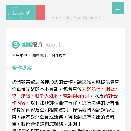
組織
簡介
About
SheAspire
／
組織簡介
／
合作提案
合作提案
我們非常歡迎各種形式的合作，請您儘可能提供貴單
位正確完整的基本資訊，包含單位
完整名稱、網址、
統一編號、聯絡人姓名、電話與email
，以及
預計合
作內容
，以利加速評估合作事宜，您所提供的所有合
作提案內容及公司相關資訊，僅供我們內部評估使
用，絕不對外公佈或流傳，待收到您所提出的資料
後，我們會儘速與您聯絡。謝謝！
請將您的提案email至：service@sheaspire.com.tw