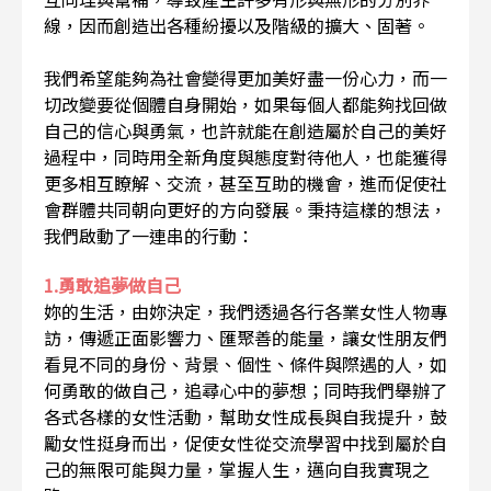
線，因而創造出各種紛擾以及階級的擴大、固著。
我們希望能夠為社會變得更加美好盡一份心力，而一
切改變要從個體自身開始，如果每個人都能夠找回做
自己的信心與勇氣，也許就能在創造屬於自己的美好
過程中，同時用全新角度與態度對待他人，也能獲得
更多相互瞭解、交流，甚至互助的機會，進而促使社
會群體共同朝向更好的方向發展。秉持這樣的想法，
我們啟動了一連串的行動：
1.勇敢追夢做自己
妳的生活，由妳決定，我們透過各行各業女性人物專
訪，傳遞正面影響力、匯聚善的能量，讓女性朋友們
看見不同的身份、背景、個性、條件與際遇的人，如
何勇敢的做自己，追尋心中的夢想；同時我們舉辦了
各式各樣的女性活動，幫助女性成長與自我提升，鼓
勵女性挺身而出，促使女性從交流學習中找到屬於自
己的無限可能與力量，掌握人生，邁向自我實現之