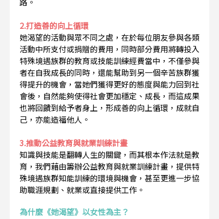
路。
2.打造善的向上循環
她渴望的活動與眾不同之處，在於每位朋友參與各類
活動中所支付或捐贈的費用，同時部分費用將轉投入
特殊境遇族群的教育或技能訓練經費當中，不僅參與
者在自我成長的同時，還能幫助到另一個辛苦族群獲
得提升的機會，當她們獲得更好的態度與能力回到社
會後，自然能夠使得社會更加穩定、成長，而這成果
也將回饋到給予者身上，形成善的向上循環，成就自
己，亦能造福他人。
3.推動公益教育與就業訓練計畫
知識與技能是翻轉人生的關鍵，而其根本作法就是教
育，我們藉由籌辦公益教育與就業訓練計畫，提供特
殊境遇族群知能訓練的環境與機會，甚至更進一步協
助職涯規劃、就業或直接提供工作。
為什麼《她渴望》以女性為主？