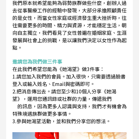
我們原本就希望能夠為弱勢族群做些什麼，創辦人過
去從事醫療工作的經驗中發現，大部分承擔照顧責任
的是女性，而當女性家庭或經濟發生重大挫折時，往
往需要更多的時間、精力與資源，才能穩定生活，朝
向自主獨立，我們看見了女性普遍在婚姻家庭、生涯
發展與社會上的挑戰，是以讓我們決定以女性作為起
點。
邀請您為我們做三件事
在此我們希望您能為《她渴望》做3件事：
1.請您加入我們的會員。加入很快，只需要透過臉書
登入或輸入姓名、Email與密碼即可。
2.把消息傳出去。請您至少和10個人分享《她渴
望》，運用您通訊錄或社群的力量，傳遞我們
的訊息，因為更多人認識與支持，我們才有機會為
特殊境遇族群做更多事情。
3.參與她渴望活動，並和我們分享您的想法。