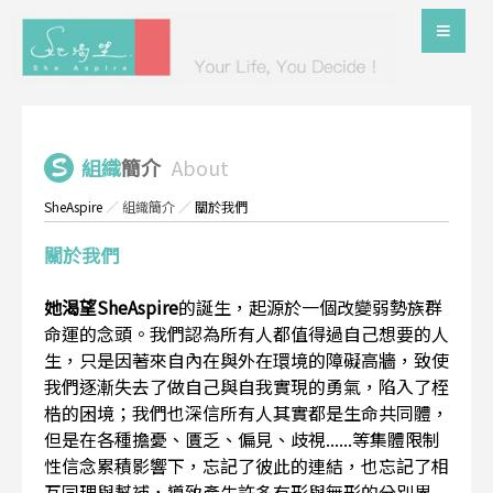
組織
簡介
About
SheAspire
／
組織簡介
／
關於我們
關於我們
她渴望SheAspire
的誕生，起源於一個改變弱勢族群
命運的念頭。我們認為所有人都值得過自己想要的人
生，只是因著來自內在與外在環境的障礙高牆，致使
我們逐漸失去了做自己與自我實現的勇氣，陷入了桎
梏的困境；我們也深信所有人其實都是生命共同體，
但是在各種擔憂、匱乏、偏見、歧視......等集體限制
性信念累積影響下，忘記了彼此的連結，也忘記了相
互同理與幫補，導致產生許多有形與無形的分別界