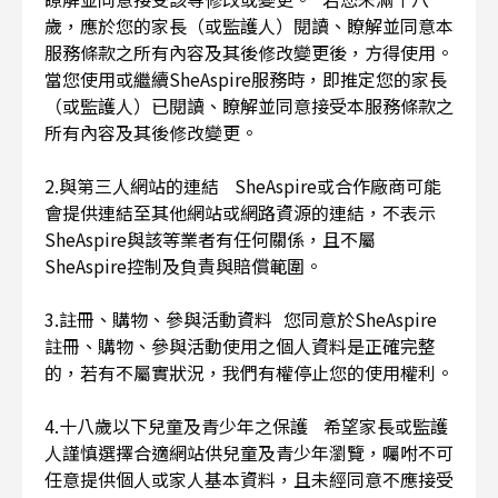
歲，應於您的家長（或監護人）閱讀、瞭解並同意本
服務條款之所有內容及其後修改變更後，方得使用。
當您使用或繼續SheAspire服務時，即推定您的家長
（或監護人）已閱讀、瞭解並同意接受本服務條款之
所有內容及其後修改變更。
2.與第三人網站的連結 SheAspire或合作廠商可能
會提供連結至其他網站或網路資源的連結，不表示
SheAspire與該等業者有任何關係，且不屬
SheAspire控制及負責與賠償範圍。
3.註冊、購物、參與活動資料 您同意於SheAspire
註冊、購物、參與活動使用之個人資料是正確完整
的，若有不屬實狀況，我們有權停止您的使用權利。
4.十八歲以下兒童及青少年之保護 希望家長或監護
人謹慎選擇合適網站供兒童及青少年瀏覽，囑咐不可
任意提供個人或家人基本資料，且未經同意不應接受