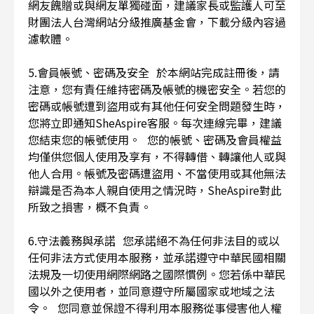
網友餽贈或與網友單獨碰面，建議家長或監護人可至
財團法人台灣網站分級推廣基金會，下載分級內容過
濾軟體。
5.會員帳號、密碼及安全 於本網站完成註冊後，請
注意，您有責任維持密碼及帳號的機密安全。若您的
密碼或帳號遭到盜用或有其他任何安全問題發生時，
您將立即通知SheAspire客服。每次連線完畢，建議
您結束您的帳號使用。 您的帳號、密碼及會員權益
均僅供您個人使用及享有，不得轉借、轉讓他人或與
他人合用。帳號及密碼遭盜用、不當使用或其他無法
辯識是否為本人親自使用之情況時，SheAspire對此
所致之損害，概不負責。
6.守法義務與承諾 您承諾絕不為任何非法目的或以
任何非法方式使用本服務，並承諾遵守中華民國相關
法規及一切使用網際網路之國際慣例。您若係中華民
國以外之使用者，並同意遵守所屬國家或地域之法
令。 您同意並保證不得利用本服務從事侵害他人權