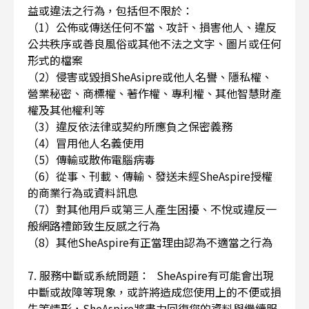
益或違法之行為，包括但不限於：
（1）公佈或傳送任何不當、攻訐、損害他人、違反
公共秩序或善良風俗或其他不法之文字、圖片或任何
形式的檔案
（2）侵害或毀損SheAsipre或他人名譽、隱私權、
營業秘密、商標權、著作權、專利權、其他智慧財產
權及其他權利等
（3）違反依法律或契約所應負之保密義務
（4）冒用他人名義使用
（5）傳輸或散佈電腦病毒
（6）從事、刊載、傳輸、發送未經SheAspire授權
的商業行為或資料訊息
（7）對其他用戶或第三人產生困擾、不悅或違反一
般網路禮節致生反感之行為
（8）其他SheAspire有正當理由認為不適當之行為
7. 服務中斷或系統問題： SheAspire有可能會出現
中斷或故障等現象，或許將造成您使用上的不便或損
失等情形，SheAspire將盡力回復您的資料與繼續服