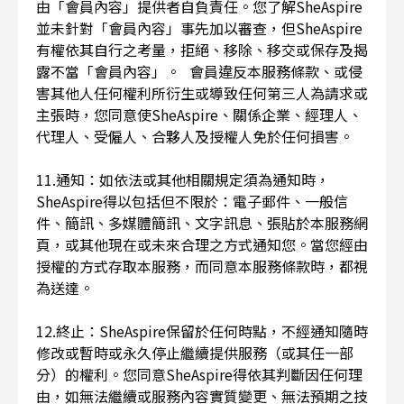
由「會員內容」提供者自負責任。您了解SheAspire
並未針對「會員內容」事先加以審查，但SheAspire
有權依其自行之考量，拒絕、移除、移交或保存及揭
露不當「會員內容」。 會員違反本服務條款、或侵
害其他人任何權利所衍生或導致任何第三人為請求或
主張時，您同意使SheAspire、關係企業、經理人、
代理人、受僱人、合夥人及授權人免於任何損害。
11.通知：如依法或其他相關規定須為通知時，
SheAspire得以包括但不限於：電子郵件、一般信
件、簡訊、多媒體簡訊、文字訊息、張貼於本服務網
頁，或其他現在或未來合理之方式通知您。當您經由
授權的方式存取本服務，而同意本服務條款時，都視
為送達。
12.終止：SheAspire保留於任何時點，不經通知隨時
修改或暫時或永久停止繼續提供服務（或其任一部
分）的權利。您同意SheAspire得依其判斷因任何理
由，如無法繼續或服務內容實質變更、無法預期之技