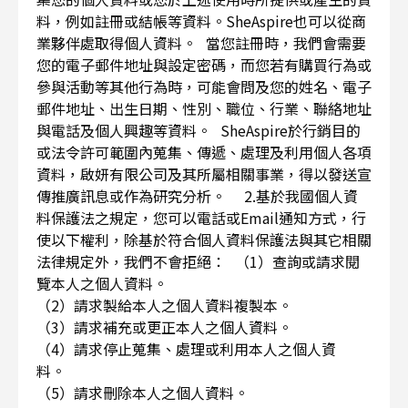
料，例如註冊或結帳等資料。SheAspire也可以從商
業夥伴處取得個人資料。 當您註冊時，我們會需要
您的電子郵件地址與設定密碼，而您若有購買行為或
參與活動等其他行為時，可能會問及您的姓名、電子
郵件地址、出生日期、性別、職位、行業、聯絡地址
與電話及個人興趣等資料。 SheAspire於行銷目的
或法令許可範圍內蒐集、傳遞、處理及利用個人各項
資料，啟妍有限公司及其所屬相關事業，得以發送宣
傳推廣訊息或作為研究分析。 2.基於我國個人資
料保護法之規定，您可以電話或Email通知方式，行
使以下權利，除基於符合個人資料保護法與其它相關
法律規定外，我們不會拒絕： （1）查詢或請求閱
覽本人之個人資料。
（2）請求製給本人之個人資料複製本。
（3）請求補充或更正本人之個人資料。
（4）請求停止蒐集、處理或利用本人之個人資
料。
（5）請求刪除本人之個人資料。