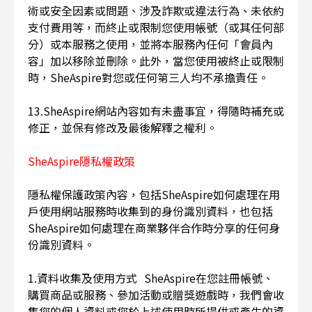
術或安全因素或問題、涉及詐欺或違法行為、未依約
支付費用等，而終止或限制您使用帳號（或其任何部
分）或本服務之使用，並將本服務內任何「會員內
容」加以移除並刪除。此外，當您使用被終止或限制
時，SheAspire對您或任何第三人均不承擔責任。
13.SheAspire網站內容如有未盡事宜，得隨時補充或
修正，並保有修改及最後解釋之權利。
SheAspire隱私權政策
隱私權保護政策內容，包括SheAspire如何處理在用
戶使用網站服務時收集到的身份識別資料，也包括
SheAspire如何處理在商業夥伴合作時分享的任何身
份識別資料。
1.資料收集及使用方式 SheAspire在您註冊帳號、
購買商品或服務、參加活動或贈獎遊戲時，我們會收
集您的個人資料或您於上述使用時所提供或產生的資