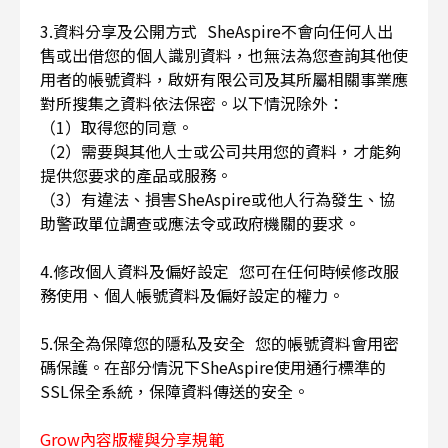
3.資料分享及公開方式 SheAspire不會向任何人出
售或出借您的個人識別資料，也無法為您查詢其他使
用者的帳號資料，啟妍有限公司及其所屬相關事業應
對所搜集之資料依法保密。以下情況除外：
（1）取得您的同意。
（2）需要與其他人士或公司共用您的資料，才能夠
提供您要求的產品或服務。
（3）有違法、損害SheAspire或他人行為發生、協
助警政單位調查或應法令或政府機關的要求。
4.修改個人資料及偏好設定 您可在任何時候修改服
務使用、個人帳號資料及偏好設定的權力。
5.保全為保障您的隱私及安全 您的帳號資料會用密
碼保護。在部分情況下SheAspire使用通行標準的
SSL保全系統，保障資料傳送的安全。
Grow內容版權與分享規範