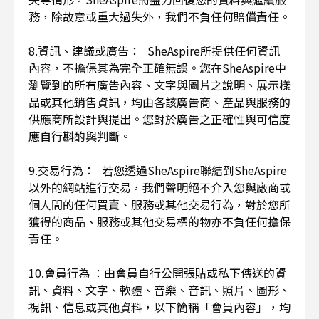
務，除故意或重大過失外，我們不負任何賠償責任。
8.資訊、建議或廣告： SheAspire所提供任何資訊
內容，不擔保其為完全正確無誤。您在SheAspire中
瀏覽到的所有廣告內容、文字與圖片之說明、展示樣
品或其他銷售資訊，均由各該廣告商、產品與服務的
供應商所設計與提出。您對於廣告之正確性與可信度
應自行斟酌與判斷。
9.交易行為： 若您透過SheAspire聯結到SheAspire
以外的網站進行交易，我們聲明絕不介入您與廠商或
個人間的任何買賣、服務或其他交易行為，對於您所
獲得的商品、服務或其他交易標的物亦不負任何擔保
責任。
10.會員行為 ：由會員自行公開張貼或私下傳送的資
訊、資料、文字、軟體、音樂、音訊、照片、圖形、
視訊、信息或其他資料，以下簡稱「會員內容」，均