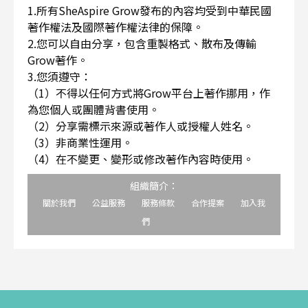
1.所有SheAspire Grow發布的內容均受到中華民國
著作權法及國際著作權法律的保障。
2.您可以自由分享，包含重製格式、散布及傳輸
Grow著作。
3.您須遵守：
（1）不得以任何方式將Grow平台上著作挪用，作
為您個人或團體背書使用。
（2）分享需標示來源或著作人或授權人姓名。
（3）非商業性運用。
（4）在不變更、變形或修改著作內容時使用。
組織簡介：
關於我們
公益服務
服務條款
合作提案
加入我
們