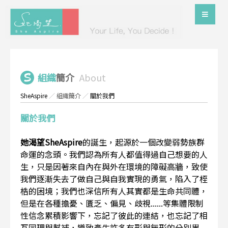
組織
簡介
About
SheAspire
／
組織簡介
／
關於我們
關於我們
她渴望SheAspire
的誕生，起源於一個改變弱勢族群
命運的念頭。我們認為所有人都值得過自己想要的人
生，只是因著來自內在與外在環境的障礙高牆，致使
我們逐漸失去了做自己與自我實現的勇氣，陷入了桎
梏的困境；我們也深信所有人其實都是生命共同體，
但是在各種擔憂、匱乏、偏見、歧視......等集體限制
性信念累積影響下，忘記了彼此的連結，也忘記了相
互同理與幫補，導致產生許多有形與無形的分別界