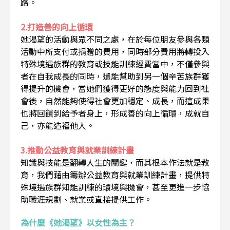
路。
2.打造善的向上循環
她渴望的活動與眾不同之處，在於每位朋友參與各類
活動中所支付或捐贈的費用，同時部分費用將轉投入
特殊境遇族群的教育或技能訓練經費當中，不僅參與
者在自我成長的同時，還能幫助到另一個辛苦族群獲
得提升的機會，當她們獲得更好的態度與能力回到社
會後，自然能夠使得社會更加穩定、成長，而這成果
也將回饋到給予者身上，形成善的向上循環，成就自
己，亦能造福他人。
3.推動公益教育與就業訓練計畫
知識與技能是翻轉人生的關鍵，而其根本作法就是教
育，我們藉由籌辦公益教育與就業訓練計畫，提供特
殊境遇族群知能訓練的環境與機會，甚至更進一步協
助職涯規劃、就業或直接提供工作。
為什麼《她渴望》以女性為主？