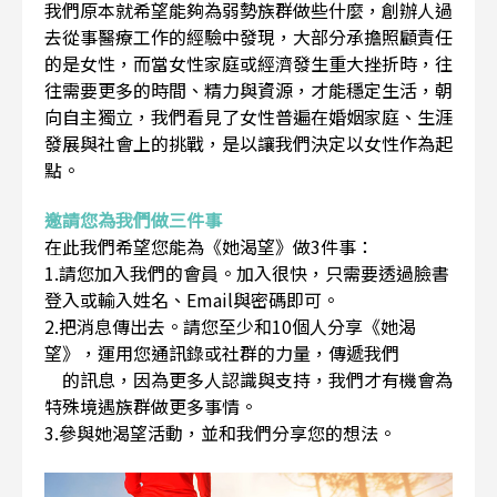
我們原本就希望能夠為弱勢族群做些什麼，創辦人過
去從事醫療工作的經驗中發現，大部分承擔照顧責任
的是女性，而當女性家庭或經濟發生重大挫折時，往
往需要更多的時間、精力與資源，才能穩定生活，朝
向自主獨立，我們看見了女性普遍在婚姻家庭、生涯
發展與社會上的挑戰，是以讓我們決定以女性作為起
點。
邀請您為我們做三件事
在此我們希望您能為《她渴望》做3件事：
1.請您加入我們的會員。加入很快，只需要透過臉書
登入或輸入姓名、Email與密碼即可。
2.把消息傳出去。請您至少和10個人分享《她渴
望》，運用您通訊錄或社群的力量，傳遞我們
的訊息，因為更多人認識與支持，我們才有機會為
特殊境遇族群做更多事情。
3.參與她渴望活動，並和我們分享您的想法。