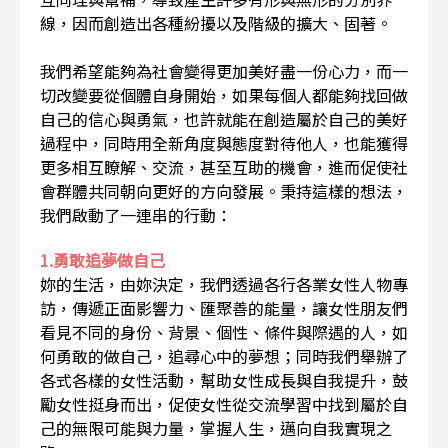
線，因而創造出各種紛擾以及階級的擴大、固著。
我們希望能夠為社會變得更加美好盡一份心力，而一
切改變要從個體自身開始，如果每個人都能夠找回做
自己的信心與勇氣，也許就能在創造屬於自己的美好
過程中，同時用全新角度與態度對待他人，也能獲得
更多相互瞭解、交流，甚至互助的機會，進而促使社
會群體共同朝向更好的方向發展。秉持這樣的想法，
我們啟動了一連串的行動：
1.勇敢追夢做自己
妳的生活，由妳決定，我們透過各行各業女性人物專
訪，傳遞正面影響力、匯聚善的能量，讓女性朋友們
看見不同的身份、背景、個性、條件與際遇的人，如
何勇敢的做自己，追尋心中的夢想；同時我們舉辦了
各式各樣的女性活動，幫助女性成長與自我提升，鼓
勵女性挺身而出，促使女性從交流學習中找到屬於自
己的無限可能與力量，掌握人生，邁向自我實現之