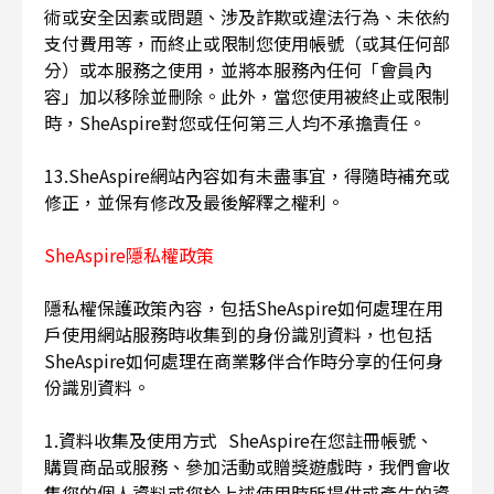
術或安全因素或問題、涉及詐欺或違法行為、未依約
支付費用等，而終止或限制您使用帳號（或其任何部
分）或本服務之使用，並將本服務內任何「會員內
容」加以移除並刪除。此外，當您使用被終止或限制
時，SheAspire對您或任何第三人均不承擔責任。
13.SheAspire網站內容如有未盡事宜，得隨時補充或
修正，並保有修改及最後解釋之權利。
SheAspire隱私權政策
隱私權保護政策內容，包括SheAspire如何處理在用
戶使用網站服務時收集到的身份識別資料，也包括
SheAspire如何處理在商業夥伴合作時分享的任何身
份識別資料。
1.資料收集及使用方式 SheAspire在您註冊帳號、
購買商品或服務、參加活動或贈獎遊戲時，我們會收
集您的個人資料或您於上述使用時所提供或產生的資