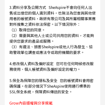
3.資料分享及公開方式 SheAspire不會向任何人出
售或出借您的個人識別資料，也無法為您查詢其他使
用者的帳號資料，啟妍有限公司及其所屬相關事業應
對所搜集之資料依法保密。以下情況除外：
（1）取得您的同意。
（2）需要與其他人士或公司共用您的資料，才能夠
提供您要求的產品或服務。
（3）有違法、損害SheAspire或他人行為發生、協
助警政單位調查或應法令或政府機關的要求。
4.修改個人資料及偏好設定 您可在任何時候修改服
務使用、個人帳號資料及偏好設定的權力。
5.保全為保障您的隱私及安全 您的帳號資料會用密
碼保護。在部分情況下SheAspire使用通行標準的
SSL保全系統，保障資料傳送的安全。
Grow內容版權與分享規範