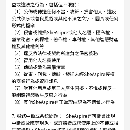
益或違法之行為，包括但不限於：
（1）公佈或傳送任何不當、攻訐、損害他人、違反
公共秩序或善良風俗或其他不法之文字、圖片或任何
形式的檔案
（2）侵害或毀損SheAsipre或他人名譽、隱私權、
營業秘密、商標權、著作權、專利權、其他智慧財產
權及其他權利等
（3）違反依法律或契約所應負之保密義務
（4）冒用他人名義使用
（5）傳輸或散佈電腦病毒
（6）從事、刊載、傳輸、發送未經SheAspire授權
的商業行為或資料訊息
（7）對其他用戶或第三人產生困擾、不悅或違反一
般網路禮節致生反感之行為
（8）其他SheAspire有正當理由認為不適當之行為
7. 服務中斷或系統問題： SheAspire有可能會出現
中斷或故障等現象，或許將造成您使用上的不便或損
失等情形，SheAspire將盡力回復您的資料與繼續服