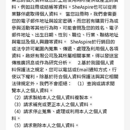
料，例如註冊或結帳等資料。SheAspire也可以從商
業夥伴處取得個人資料。 當您註冊時，我們會需要
您的電子郵件地址與設定密碼，而您若有購買行為或
參與活動等其他行為時，可能會問及您的姓名、電子
郵件地址、出生日期、性別、職位、行業、聯絡地址
與電話及個人興趣等資料。 SheAspire於行銷目的
或法令許可範圍內蒐集、傳遞、處理及利用個人各項
資料，啟妍有限公司及其所屬相關事業，得以發送宣
傳推廣訊息或作為研究分析。 2.基於我國個人資
料保護法之規定，您可以電話或Email通知方式，行
使以下權利，除基於符合個人資料保護法與其它相關
法律規定外，我們不會拒絕： （1）查詢或請求閱
覽本人之個人資料。
（2）請求製給本人之個人資料複製本。
（3）請求補充或更正本人之個人資料。
（4）請求停止蒐集、處理或利用本人之個人資
料。
（5）請求刪除本人之個人資料。