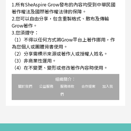
1.所有SheAspire Grow發布的內容均受到中華民國
著作權法及國際著作權法律的保障。
2.您可以自由分享，包含重製格式、散布及傳輸
Grow著作。
3.您須遵守：
（1）不得以任何方式將Grow平台上著作挪用，作
為您個人或團體背書使用。
（2）分享需標示來源或著作人或授權人姓名。
（3）非商業性運用。
（4）在不變更、變形或修改著作內容時使用。
組織簡介：
關於我們
公益服務
服務條款
合作提案
加入我
們