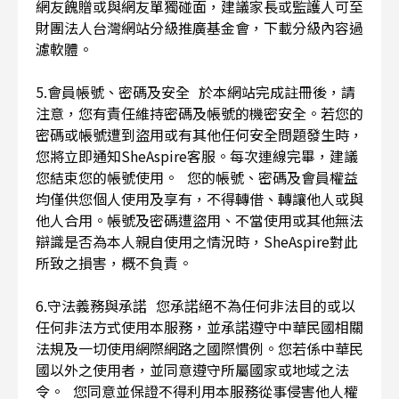
網友餽贈或與網友單獨碰面，建議家長或監護人可至
財團法人台灣網站分級推廣基金會，下載分級內容過
濾軟體。
5.會員帳號、密碼及安全 於本網站完成註冊後，請
注意，您有責任維持密碼及帳號的機密安全。若您的
密碼或帳號遭到盜用或有其他任何安全問題發生時，
您將立即通知SheAspire客服。每次連線完畢，建議
您結束您的帳號使用。 您的帳號、密碼及會員權益
均僅供您個人使用及享有，不得轉借、轉讓他人或與
他人合用。帳號及密碼遭盜用、不當使用或其他無法
辯識是否為本人親自使用之情況時，SheAspire對此
所致之損害，概不負責。
6.守法義務與承諾 您承諾絕不為任何非法目的或以
任何非法方式使用本服務，並承諾遵守中華民國相關
法規及一切使用網際網路之國際慣例。您若係中華民
國以外之使用者，並同意遵守所屬國家或地域之法
令。 您同意並保證不得利用本服務從事侵害他人權