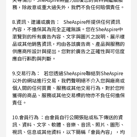
務，除故意或重大過失外，我們不負任何賠償責任。
8.資訊、建議或廣告： SheAspire所提供任何資訊
內容，不擔保其為完全正確無誤。您在SheAspire中
瀏覽到的所有廣告內容、文字與圖片之說明、展示樣
品或其他銷售資訊，均由各該廣告商、產品與服務的
供應商所設計與提出。您對於廣告之正確性與可信度
應自行斟酌與判斷。
9.交易行為： 若您透過SheAspire聯結到SheAspire
以外的網站進行交易，我們聲明絕不介入您與廠商或
個人間的任何買賣、服務或其他交易行為，對於您所
獲得的商品、服務或其他交易標的物亦不負任何擔保
責任。
10.會員行為 ：由會員自行公開張貼或私下傳送的資
訊、資料、文字、軟體、音樂、音訊、照片、圖形、
視訊、信息或其他資料，以下簡稱「會員內容」，均