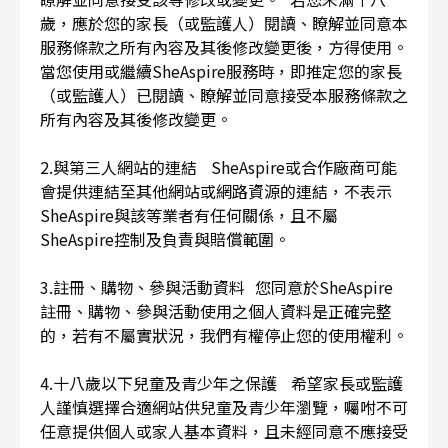
歲，應於您的家長（或監護人）閱讀、瞭解並同意本
服務條款之所有內容及其後修改變更後，方得使用。
當您使用或繼續SheAspire服務時，即推定您的家長
（或監護人）已閱讀、瞭解並同意接受本服務條款之
所有內容及其後修改變更。
2.與第三人網站的連結 SheAspire或合作廠商可能
會提供連結至其他網站或網路資源的連結，不表示
SheAspire與該等業者有任何關係，且不屬
SheAspire控制及負責與賠償範圍。
3.註冊、購物、參與活動資料 您同意於SheAspire
註冊、購物、參與活動使用之個人資料是正確完整
的，若有不屬實狀況，我們有權停止您的使用權利。
4.十八歲以下兒童及青少年之保護 希望家長或監護
人謹慎選擇合適網站供兒童及青少年瀏覽，囑咐不可
任意提供個人或家人基本資料，且未經同意不應接受