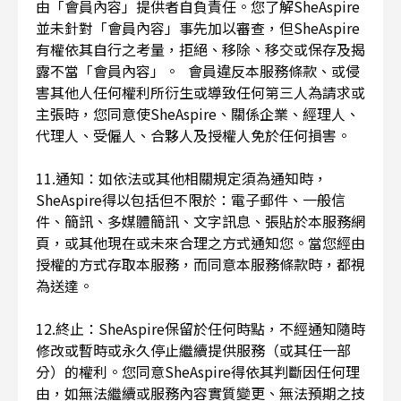
由「會員內容」提供者自負責任。您了解SheAspire
並未針對「會員內容」事先加以審查，但SheAspire
有權依其自行之考量，拒絕、移除、移交或保存及揭
露不當「會員內容」。 會員違反本服務條款、或侵
害其他人任何權利所衍生或導致任何第三人為請求或
主張時，您同意使SheAspire、關係企業、經理人、
代理人、受僱人、合夥人及授權人免於任何損害。
11.通知：如依法或其他相關規定須為通知時，
SheAspire得以包括但不限於：電子郵件、一般信
件、簡訊、多媒體簡訊、文字訊息、張貼於本服務網
頁，或其他現在或未來合理之方式通知您。當您經由
授權的方式存取本服務，而同意本服務條款時，都視
為送達。
12.終止：SheAspire保留於任何時點，不經通知隨時
修改或暫時或永久停止繼續提供服務（或其任一部
分）的權利。您同意SheAspire得依其判斷因任何理
由，如無法繼續或服務內容實質變更、無法預期之技