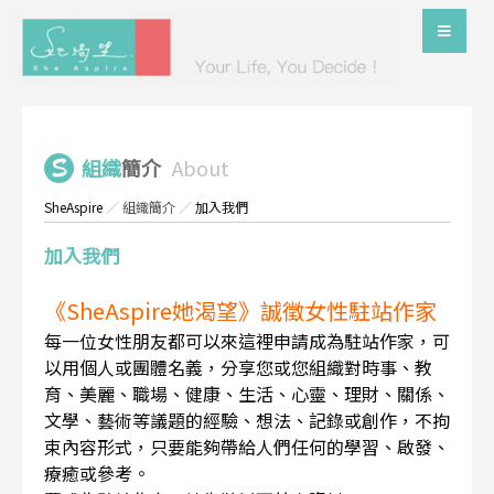
組織
簡介
About
SheAspire
／
組織簡介
／
加入我們
加入我們
《SheAspire她渴望》誠徵女性駐站作家
每一位女性朋友都可以來這裡申請成為駐站作家，可
以用個人或團體名義，分享您或您組織對時事、教
育、美麗、職場、健康、生活、心靈、理財、關係、
文學、藝術等議題的經驗、想法、記錄或創作，不拘
束內容形式，只要能夠帶給人們任何的學習、啟發、
療癒或參考。