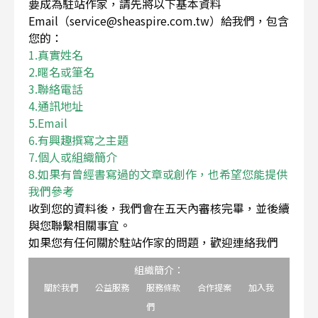
要成為駐站作家，請先將以下基本資料
Email（service@sheaspire.com.tw）給我們，包含
您的：
1.真實姓名
2.暱名或筆名
3.聯絡電話
4.通訊地址
5.Email
6.有興趣撰寫之主題
7.個人或組織簡介
8.如果有曾經書寫過的文章或創作，也希望您能提供
我們參考
收到您的資料後，我們會在五天內審核完畢，並後續
與您聯繫相關事宜。
如果您有任何關於駐站作家的問題，歡迎連絡我們
組織簡介：
關於我們
公益服務
服務條款
合作提案
加入我
們