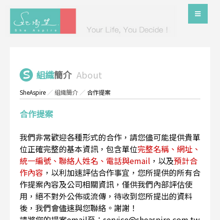
組織
簡介
About
SheAspire
／
組織簡介
／
合作提案
合作提案
我們非常歡迎各種形式的合作，請您儘可能提供貴單
位正確完整的基本資訊，包含單位
完整名稱、網址、
統一編號、聯絡人姓名、電話與email
，以及
預計合
作內容
，以利加速評估合作事宜，您所提供的所有合
作提案內容及公司相關資訊，僅供我們內部評估使
用，絕不對外公佈或流傳，待收到您所提出的資料
後，我們會儘速與您聯絡。謝謝！
請將您的提案email至：service@sheaspire.com.tw