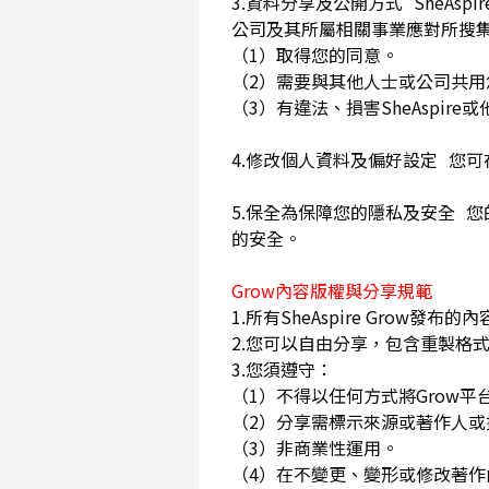
3.資料分享及公開方式 SheA
公司及其所屬相關事業應對所搜
（1）取得您的同意。
（2）需要與其他人士或公司共
（3）有違法、損害SheAspi
4.修改個人資料及偏好設定 您
5.保全為保障您的隱私及安全 您
的安全。
Grow內容版權與分享規範
1.所有SheAspire Gro
2.您可以自由分享，包含重製格式
3.您須遵守：
（1）不得以任何方式將Grow
（2）分享需標示來源或著作人
（3）非商業性運用。
（4）在不變更、變形或修改著