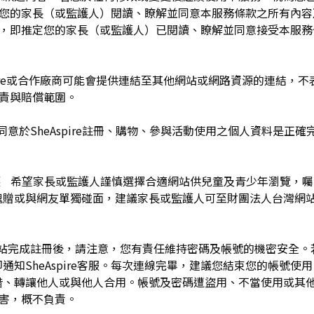
於您的家長（或監護人）閱讀、瞭解並同意本服務條款之所有內容
e服務時，即推定您的家長（或監護人）已閱讀、瞭解並同意接受本服
pire或合作廠商可能會提供連結至其他網站或網路資源的連結，不表示
及負責與賠償範圍。
同意於SheAspire註冊、購物、參與活動使用之個人資料是正
護 希望家長或監護人謹慎選擇合適網站供兒童及青少年瀏覽，
餽贈或與網友單獨碰面，建議家長或監護人可至財團法人台灣網
網站完成註冊後，請注意，您有責任維持密碼及帳號的機密安全
通知SheAspire客服。每次連線完畢，建議您結束您的帳號使
借、轉讓他人或與他人合用。帳號及密碼遭盜用、不當使用或其
之損害，概不負責。