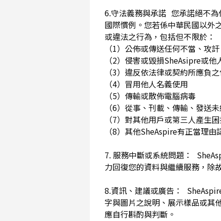
6.守法義務與承諾 您承諾絕不
國際慣例。您若係中華民國以外
或違法之行為，包括但不限於
（1）公佈或傳送任何不當、攻
（2）侵害或毀損SheAsip
（3）違反依法律或契約所應負
（4）冒用他人名義使用
（5）傳輸或散佈電腦病毒
（6）從事、刊載、傳輸、發送未經
（7）對其他用戶或第三人產生
（8）其他SheAspire有正當
7. 服務中斷或系統問題： She
力回復您的資料與繼續服務，除
8.資訊、建議或廣告： SheAs
字與圖片之說明、展示樣品或其
應自行斟酌與判斷。