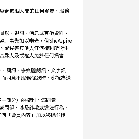
入您與廠商或個人間的任何買賣、服務
、圖形、視訊、信息或其他資料，
事先加以審查，但SheAspire
、或侵害其他人任何權利所衍生
、合夥人及授權人免於任何損害。
信件、簡訊、多媒體簡訊、文字訊
，而同意本服務條款時，都視為送
其任一部分）的權利。您同意
素或問題、涉及詐欺或違法行為、
任何「會員內容」加以移除並刪