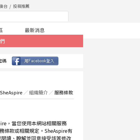
後台
投稿推薦
區
最新消息
們
密碼
SheAspire
／
組織簡介
／
服務條款
spire，當您使用本網站相關服務
款或相關規定。SheAspire有
已閱讀、瞭解並同意接受該等修改