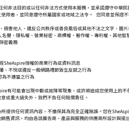
為任何非法目的或以任何非法方式使用本服務，並承諾遵守中華
之使用者，並同意遵守所屬國家或地域之法令。 您同意並保證不
：
訐、損害他人、違反公共秩序或善良風俗或其他不法之文字、圖
re或他人名譽、隱私權、營業秘密、商標權、著作權、專利權、其他
之保密義務
SheAspire授權的商業行為或資料訊息
困擾、不悅或違反一般網路禮節致生反感之行為
理由認為不適當之行為
Aspire有可能會出現中斷或故障等現象，或許將造成您使用上的不便或
故意或重大過失外，我們不負任何賠償責任。
pire所提供任何資訊內容，不擔保其為完全正確無誤。您在SheAs
他銷售資訊，均由各該廣告商、產品與服務的供應商所設計與提