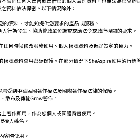
spire不會向任何人出售或出借您的個人識別資料，也無法為您查
集之資料依法保密。以下情況除外：
用您的資料，才能夠提供您要求的產品或服務。
re或他人行為發生、協助警政單位調查或應法令或政府機關的要求。
可在任何時候修改服務使用、個人帳號資料及偏好設定的權力。
的帳號資料會用密碼保護。在部分情況下SheAspire使用通行標
w發布的內容均受到中華民國著作權法及國際著作權法律的保障。
、散布及傳輸Grow著作。
平台上著作挪用，作為您個人或團體背書使用。
或授權人姓名。
作內容時使用。