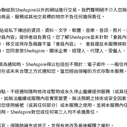
pire聯結到SheAspire以外的網站進行交易，我們聲明絕不介
的商品、服務或其他交易標的物亦不負任何擔保責任。
開張貼或私下傳送的資訊、資料、文字、軟體、音樂、音訊、照片
容」提供者自負責任。您了解SheAspire並未針對「會員內容」
除、移交或保存及揭露不當「會員內容」。 會員違反本服務條款
，您同意使SheAspire、關係企業、經理人、代理人、受僱人
須為通知時，SheAspire得以包括但不限於：電子郵件、一般
現在或未來合理之方式通知您。當您經由授權的方式存取本服務
留於任何時點，不經通知隨時修改或暫時或永久停止繼續提供服務（或
任何理由，如無法繼續或服務內容實質變更、無法預期之技術或安全因
制您使用帳號（或其任何部分）或本服務之使用，並將本服務內
，SheAspire對您或任何第三人均不承擔責任。
如有未盡事宜，得隨時補充或修正，並保有修改及最後解釋之權利。