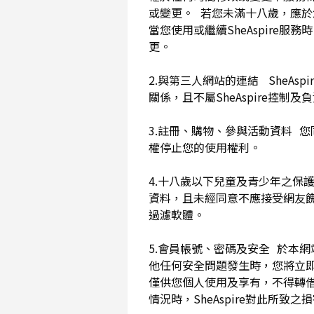
或變更。 若您未滿十八歲，應
當您使用或繼續SheAspir
更。
2.與第三人網站的連結 SheAs
關係，且不屬SheAspire控制
3.註冊、購物、參與活動資料 您
權停止您的使用權利。
4.十八歲以下兒童及青少年之保
資料，且未經同意不應接受網友
過濾軟體。
5.會員帳號、密碼及安全 於本
他任何安全問題發生時，您將立即
僅供您個人使用及享有，不得轉
情況時，SheAspire對此所致