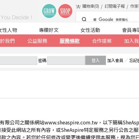
購物車(
0
)
訂閱電子報
作家
女性人物
專欄好文
女性活動
會員專
於我們
公益服務
服務條款
合作提案
加入我
密碼
登入
加入會員
／
忘記
公司之關係網站www.sheaspire.com.tw，以下簡稱SheA
此網站之所有內容，或SheAspire特定服務之另行公告之服務條
條款之內容。若您於任何修改或變更後繼續使用本服務，視為您