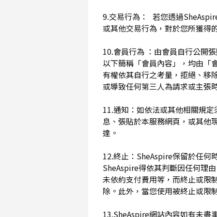
9.交易行為： 若您透過SheAs
或其他交易行為，對於您所獲得
10.會員行為 ：由會員自行公
以下簡稱「會員內容」，均由「會員內
有權依其自行之考量，拒絕、移
或導致任何第三人為請求或主張時
11.通知：如依法或其他相關規定
息、張貼於本服務網頁，或其他
達。
12.終止：SheAspire保
SheAspire得依其判斷因
未依約支付費用等，而終止或限
除。此外，當您使用被終止或限制時
13.SheAspire網站內容