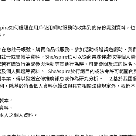
pire如何處理在用戶使用網站服務時收集到的身份識別資料，也包括
料。
spire在您註冊帳號、購買商品或服務、參加活動或贈獎遊戲時，
註冊或結帳等資料。SheAspire也可以從商業夥伴處取得個人
您若有購買行為或參與活動等其他行為時，可能會問及您的姓名
及個人興趣等資料。 SheAspire於行銷目的或法令許可範圍
關事業，得以發送宣傳推廣訊息或作為研究分析。 2.基於我國
下權利，除基於符合個人資料保護法與其它相關法律規定外，我們不
複製本。
人資料。
用本人之個人資料。