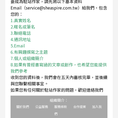
要成為駐站作家，請先將以下基本資料
Email（service@sheaspire.com.tw）給我們，包含
您的：
1.真實姓名
2.暱名或筆名
3.聯絡電話
4.通訊地址
5.Email
6.有興趣撰寫之主題
7.個人或組織簡介
8.如果有曾經書寫過的文章或創作，也希望您能提供
我們參考
收到您的資料後，我們會在五天內審核完畢，並後續
與您聯繫相關事宜。
如果您有任何關於駐站作家的問題，歡迎連絡我們
組織簡介：
關於我們
公益服務
服務條款
合作提案
加入我
們