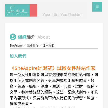
組織
簡介
About
SheAspire
／
組織簡介
／
加入我們
加入我們
《SheAspire她渴望》誠徵女性駐站作家
每一位女性朋友都可以來這裡申請成為駐站作家，可
以用個人或團體名義，分享您或您組織對時事、教
育、美麗、職場、健康、生活、心靈、理財、關係、
文學、藝術等議題的經驗、想法、記錄或創作，不拘
束內容形式，只要能夠帶給人們任何的學習、啟發、
療癒或參考。