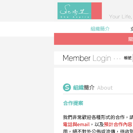
組織簡介
關
帳號
組織
簡介
About
合作提案
我們非常歡迎各種形式的合作，
電話與email
，以及
預計合作內容
用，絕不對外公佈或流傳，待收