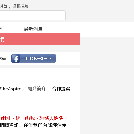
後台
投稿推薦
區
最新消息
們
密碼
SheAspire
／
組織簡介
／
合作提案
、網址、統一編號、聯絡人姓名、
相關資訊，僅供我們內部評估使