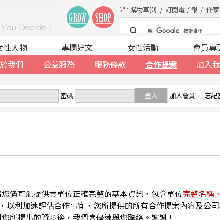
購物車(
0
)
訂閱電子報
作家
女性人物
專欄好文
女性活動
會員專
於我們
公益服務
服務條款
合作提案
加入我
密碼
登入
加入會員
／
忘記
請您儘可能提供貴單位正確完整的基本資訊，包含單位
完整名稱
，以利加速評估合作事宜，您所提供的所有合作提案內容及公司
到您所提出的資料後，我們會儘速與您聯絡。謝謝！